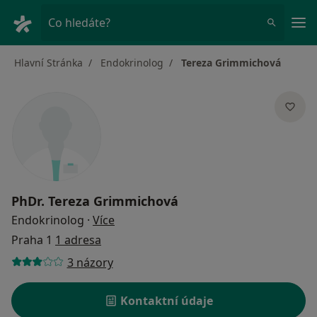
Hla
Co hledáte?
Hlavní Stránka
Endokrinolog
Tereza Grimmichová
PhDr.
Tereza Grimmichová
o specializacích
Endokrinolog
·
Více
Praha 1
1 adresa
3 názory
Kontaktní údaje