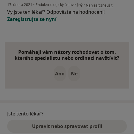
podle názoru uživatele S.T.
17. února 2021
•
Endokrinologický ústav
•
Jiný
•
Nahlásit zneužití
Vy jste ten lékař? Odpovězte na hodnocení!
Zaregistrujte se nyní
Pomáhají vám názory rozhodovat o tom,
kterého specialistu nebo ordinaci navštívit?
Ano
Ne
Jste tento lékař?
Upravit nebo spravovat profil