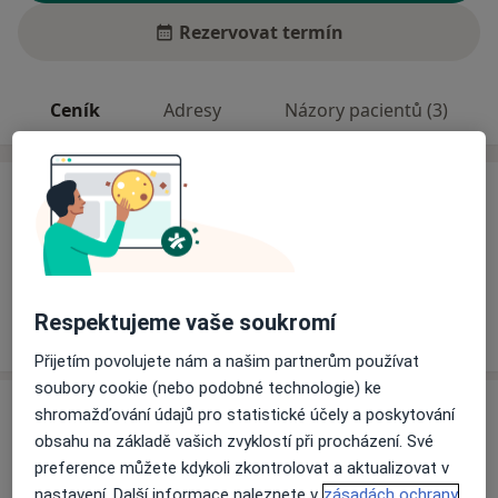
Rezervovat termín
Ceník
Adresy
Názory pacientů (3)
Ceník
Informace o službách a cenách nejsou k dispozici
Tento specialista ještě nepřidával žádné informace o
svých službách.
Respektujeme vaše soukromí
Přijetím povolujete nám a našim partnerům používat
soubory cookie (nebo podobné technologie) ke
Adresa
shromažďování údajů pro statistické účely a poskytování
obsahu na základě vašich zvyklostí při procházení. Své
Endokrinologický ústav
preference můžete kdykoli zkontrolovat a aktualizovat v
Národní 8,
Praha 1 11694
nastavení. Další informace naleznete v
zásadách ochrany