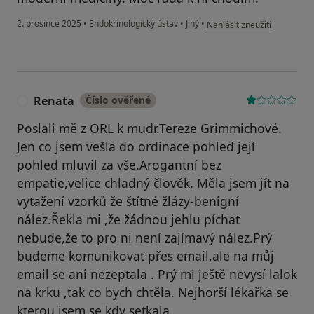
podle názoru uživatele Jitka
2. prosince 2025
•
Endokrinologický ústav
•
Jiný
•
Nahlásit zneužití
Renata
Číslo ověřené
R
Poslali mě z ORL k mudr.Tereze Grimmichové.
Jen co jsem vešla do ordinace pohled její
pohled mluvil za vše.Arogantní bez
empatie,velice chladný člověk. Měla jsem jít na
vytažení vzorků že štítné žlázy-benigní
nález.Řekla mi ,že žádnou jehlu píchat
nebude,že to pro ni není zajímavý nález.Prý
budeme komunikovat přes email,ale na můj
email se ani nezeptala . Prý mi ještě nevysí lalok
na krku ,tak co bych chtěla. Nejhorší lékařka se
kterou jsem se kdy setkala.