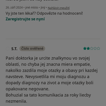
podle názoru uživatele Renata
26. září 2024
•
jiné místo
•
Jiný
•
Nahlásit zneužití
Vy jste ten lékař? Odpovězte na hodnocení!
Zaregistrujte se nyní
S.T.
Číslo ověřené
S
Pani doktorka je urcite znalkynou vo svojej
oblasti, no chyba jej znacna miera empatie,
nakolko zazdila moje otazky a obavy pri kazdej
navsteve. Nevysvetlila mi moju diagnozu a
dopady diagnozy na zivot a moje otazky boli
opakovane negovane.
Bohuzial sa tato komunikacia za roky liecby
nezmenila.