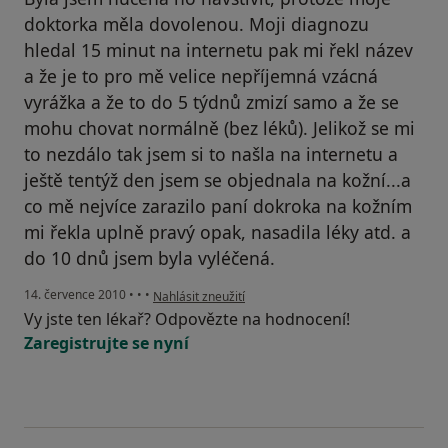
doktorka měla dovolenou. Moji diagnozu
hledal 15 minut na internetu pak mi řekl název
a že je to pro mě velice nepříjemná vzácná
vyrážka a že to do 5 týdnů zmizí samo a že se
mohu chovat normálně (bez léků). Jelikož se mi
to nezdálo tak jsem si to našla na internetu a
ještě tentýž den jsem se objednala na kožní...a
co mě nejvíce zarazilo paní dokroka na kožním
mi řekla uplně pravý opak, nasadila léky atd. a
do 10 dnů jsem byla vyléčená.
podle názoru uživatele Váš účet byl odstraněn
14. července 2010
•
•
•
Nahlásit zneužití
Vy jste ten lékař? Odpovězte na hodnocení!
Zaregistrujte se nyní