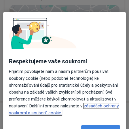
Přiblížit mapu
se otevře v nové záložce
Dostupnost
Na této adrese online kalendář není aktivní
Co mám v takové situaci udělat?
Způsoby platby (soukromé návštěvy)
Respektujeme vaše soukromí
Na teto adrese lékař přijímá pacienty na pojišťovnu
Přijetím povolujete nám a našim partnerům používat
Detaily
soubory cookie (nebo podobné technologie) ke
shromažďování údajů pro statistické účely a poskytování
Více
o adrese
obsahu na základě vašich zvyklostí při procházení. Své
preference můžete kdykoli zkontrolovat a aktualizovat v
nastavení. Další informace naleznete v
zásadách ochrany
Názory
soukromí a souborů cookie.
Přidejte svůj názor