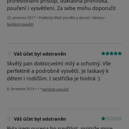
profesionální přístup, důkladná prohlídka,
poučení i vysvětlení. Za sebe mohu doporučit
22. prosince 2017
•
Praktický lékař pro děti a dorost
•
Nemoc
•
podle názoru uživatele Váš účet byl odstraněn
Nahlásit zneužití
Váš účet byl odstraněn
Skvělý pan doktor,velmi milý a ochotný. Vše
perfektně a podrobně vysvětlí. Je laskavý k
dětem i rodičům. I sestřička je hodná :)
podle názoru uživatele Váš účet byl odstraněn
8. července 2014
•
•
•
Nahlásit zneužití
Váš účet byl odstraněn
Byla jsem nucena ho navštívit, protože moje