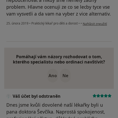
nepodcenovat a nikdy sme nemely zadny
problem. Hlavne ocenuji ze co se lecby tyce vse
vam vysvetli a da vam na vyber z vice alternativ.
podle názoru uživatele 
25. února 2019
•
Praktický lékař pro děti a dorost
•
•
Nahlásit zneužití
Pomáhají vám názory rozhodovat o tom,
kterého specialistu nebo ordinaci navštívit?
Ano
Ne
Váš účet byl odstraněn
Dnes jsme kvůli dovolené naší lékařky byli u
pana doktora Ševčíka. Naprostá spokojenost,