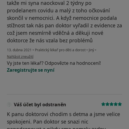
takže mi syna naockoval 2 týdny po
prodelanem covidu a malý z toho očkování
skončil v nemocnici. A když nemocnice podala
stížnost tak nás pan doktor vyřadil z evidence za
což jsem nesmírně vděčná a děkuji nové
doktorce že nás vzala bez problémů
13. dubna 2021
•
Praktický lékař pro děti a dorost
•
Jiný
•
podle názoru uživatele S. D
Nahlásit zneužití
Vy jste ten lékař? Odpovězte na hodnocení!
Zaregistrujte se nyní
Váš účet byl odstraněn
K panu doktorovi chodim s detma a jsme velice
spokojeni. Pan doktor se snazi nic