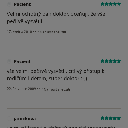
Pacient
Velmi ochotný pan doktor, oceňuji, že vše
pečlivě vysvětlí.
podle názoru uživatele Pacient
17. května 2010
•
•
•
Nahlásit zneužití
Pacient
vše velmi pečlivě vysvětlí, citlivý přístup k
rodičům i dětem, super doktor :-))
podle názoru uživatele Pacient
22. července 2009
•
•
•
Nahlásit zneužití
janíčková
J
velmi příjemný a obětavý pan doktor.opravdu