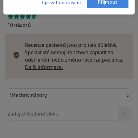
Přijmout
Upravit nastavení
10 názorů
Recenze pacientů jsou pro nás důležité.
Specialisté nemají možnost zaplatit za
odstranění nebo změnu recenze pacienta.
Další informace o názorech
Další informace.
Hledejte v názorech