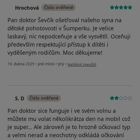
Hrochová
Číslo ověřené
H
Pan doktor Ševčík ošetřoval našeho syna na
dětské pohotovosti v Šumperku. Je velice
laskavý, nic nepodceňuje a vše vysvětlí. Oceňuji
především respektující přístup k dítěti i
vyděšeným rodičům. Moc děkujeme!
podle názoru uživatele Hrochová
19. dubna 2025
•
jiné místo
•
Jiný
•
Nahlásit zneužití
S. D
Číslo ověřené
S
Pan doktor sice funguje i ve svém volnu a
můžete mu volat několikrátza den na mobil což
je super... Ale zároveň je to hrozně očkovací typ
a velmi nerad a neochotny odkládá očkování