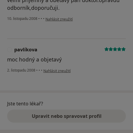
odborník,doporučuji.
podle názoru uživatele janíčková
10. listopadu 2008
•
•
•
Nahlásit zneužití
pavlíkova
P
moc hodný a objetavý
podle názoru uživatele pavlíkova
2. listopadu 2008
•
•
•
Nahlásit zneužití
Jste tento lékař?
Upravit nebo spravovat profil