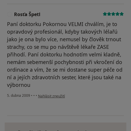
Rosťa Špetl
R
Paní doktorku Pokornou VELMI chválím, je to
opravdový profesionál, kdyby takových lélařú
jako je ona bylo více, nemusel by člověk trnout
strachy, co se mu po návštěvě lékaře ZASE
přihodí. Paní doktorku hodnotím velmi kladně,
nemám sebemenší pochybnosti při vkročení do
ordinace a vím, že se mi dostane super péče od
ní a jejích zdravotních sester, které jsou také na
výbornou
podle názoru uživatele Rosťa Špetl
5. dubna 2009
•
•
•
Nahlásit zneužití