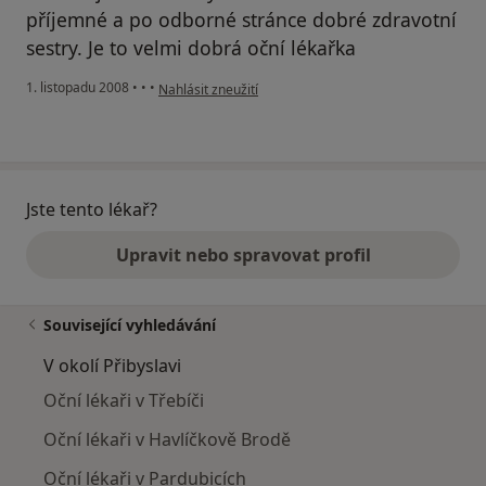
příjemné a po odborné stránce dobré zdravotní
sestry. Je to velmi dobrá oční lékařka
podle názoru uživatele Škrancová Věra
1. listopadu 2008
•
•
•
Nahlásit zneužití
Jste tento lékař?
Upravit nebo spravovat profil
Související vyhledávání
V okolí Přibyslavi
Oční lékaři v Třebíči
Oční lékaři v Havlíčkově Brodě
Oční lékaři v Pardubicích