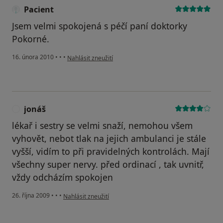
Pacient
Jsem velmi spokojená s péčí paní doktorky
Pokorné.
podle názoru uživatele Pacient
16. února 2010
•
•
•
Nahlásit zneužití
jonáš
J
lékař i sestry se velmi snaží, nemohou všem
vyhovět, nebot tlak na jejich ambulanci je stále
vyšší, vidím to při pravidelných kontrolách. Mají
všechny super nervy. před ordinací , tak uvnitř,
vždy odcházím spokojen
podle názoru uživatele jonáš
26. října 2009
•
•
•
Nahlásit zneužití