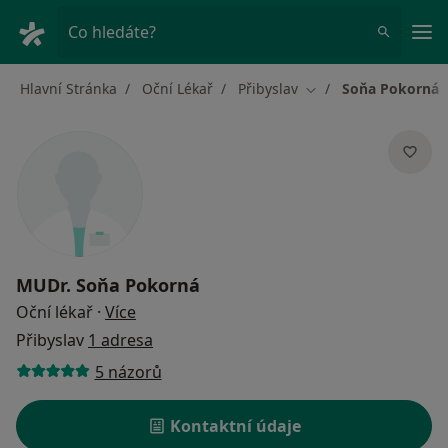
Hla
Co hledáte?
Hlavní Stránka
Oční Lékař
Přibyslav
Soňa Pokorná
Změna města
MUDr.
Soňa Pokorná
o specializacích
Oční lékař
·
Více
Přibyslav
1 adresa
5 názorů
Kontaktní údaje