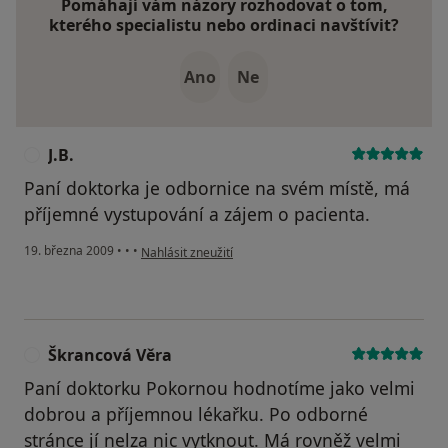
Pomáhají vám názory rozhodovat o tom,
kterého specialistu nebo ordinaci navštívit?
Ano
Ne
J.B.
J
Paní doktorka je odbornice na svém místě, má
příjemné vystupování a zájem o pacienta.
podle názoru uživatele J.B.
19. března 2009
•
•
•
Nahlásit zneužití
Škrancová Věra
Š
Paní doktorku Pokornou hodnotíme jako velmi
dobrou a příjemnou lékařku. Po odborné
stránce jí nelza nic vytknout. Má rovněž velmi