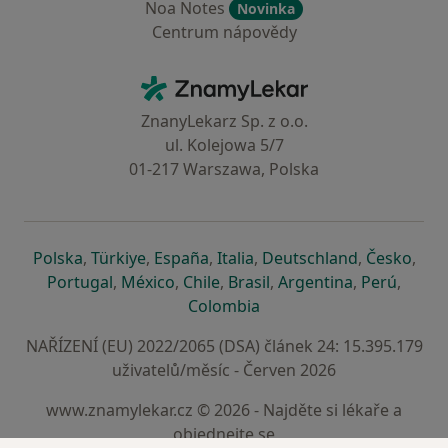
Noa Notes
Novinka
Centrum nápovědy
Kontakt
ZnamyLekar - Hlavní stránka
ZnanyLekarz Sp. z o.o.
ul. Kolejowa 5/7
01-217 Warszawa, Polska
se otevře v nové záložce
se otevře v nové záložce
se otevře v nové záložce
se otevře v nové záložce
se otevře v 
se o
Polska
,
Türkiye
,
España
,
Italia
,
Deutschland
,
Česko
,
se otevře v nové záložce
se otevře v nové záložce
se otevře v nové záložce
se otevře v nové záložc
se otevře v 
se ote
Portugal
,
México
,
Chile
,
Brasil
,
Argentina
,
Perú
,
se otevře v nové záložce
Colombia
NAŘÍZENÍ (EU) 2022/2065 (DSA) článek 24: 15.395.179
uživatelů/měsíc - Červen 2026
www.znamylekar.cz © 2026 - Najděte si lékaře a
objednejte se