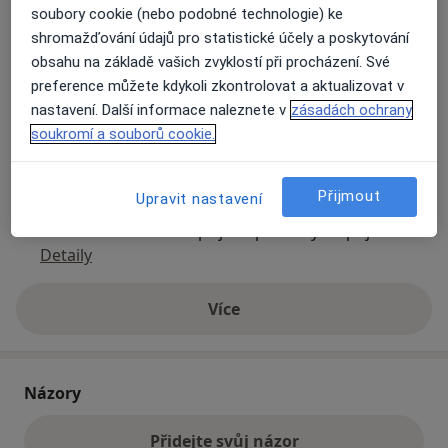
soubory cookie (nebo podobné technologie) ke
shromažďování údajů pro statistické účely a poskytování
Přiblížit mapu
obsahu na základě vašich zvyklostí při procházení. Své
se otevře v nové záložce
preference můžete kdykoli zkontrolovat a aktualizovat v
nastavení. Další informace naleznete v
zásadách ochrany
Dostupnost
Na této adrese online kalendář není aktivní
soukromí a souborů cookie.
Co mám v takové situaci udělat?
Přijmout
Upravit nastavení
Způsoby platby (soukromé návštěvy)
Na teto adrese lékař přijímá pacienty na pojišťovnu
Detaily
Více
o adrese
Názory
Přidejte svůj názor