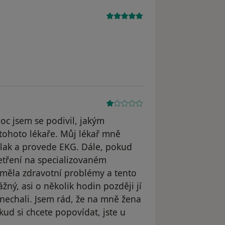
straněn
oc jsem se podivil, jakým
tohoto lékaře. Můj lékař mně
tlak a provede EKG. Dále, pokud
etření na specializovaném
a měla zdravotní problémy a tento
ážný, asi o několik hodin později jí
 nechali. Jsem rád, že na mně žena
kud si chcete popovídat, jste u