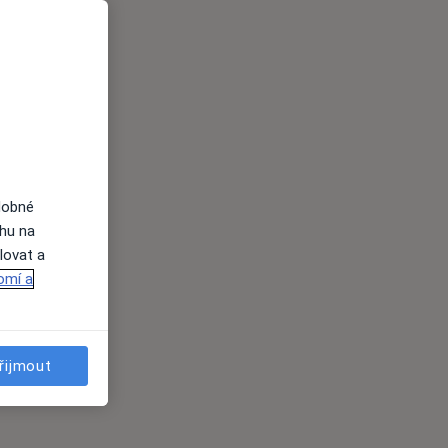
dobné
ahu na
lovat a
omí a
řijmout