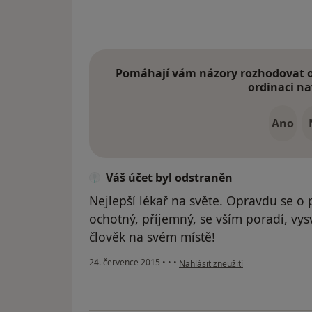
Pomáhají vám názory rozhodovat o 
ordinaci na
Ano
Váš účet byl odstraněn
Nejlepší lékař na světe. Opravdu se o 
ochotný, příjemný, se vším poradí, vys
člověk na svém místě!
podle názoru uživatele Váš účet b
24. července 2015
•
•
•
Nahlásit zneužití