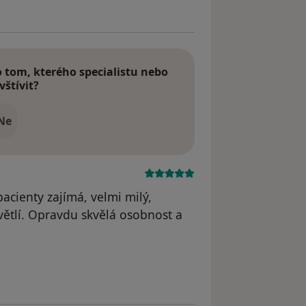
tom, kterého specialistu nebo
vštívit?
Ne
pacienty zajímá, velmi milý,
větlí. Opravdu skvělá osobnost a
yl odstraněn