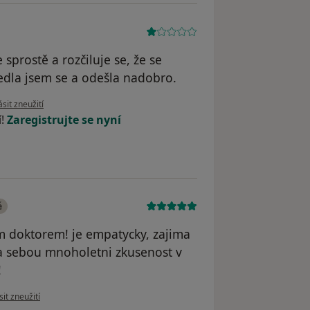
 sprostě a rozčiluje se, že se
edla jsem se a odešla nadobro.
 názoru uživatele Jana K.
sit zneužití
í!
Zaregistrujte se nyní
é
ym doktorem! je empatycky, zajima
a za sebou mnoholetni zkusenost v
!
názoru uživatele Váš účet byl odstraněn
it zneužití