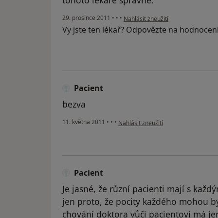
tohoto lékaře správně.
podle názoru uživatele Váš účet by
29. prosince 2011
•
•
•
Nahlásit zneužití
Vy jste ten lékař? Odpovězte na hodnocen
Pacient
bezva
podle názoru uživatele Pacient
11. května 2011
•
•
•
Nahlásit zneužití
Pacient
Je jasné, že různí pacienti mají s kaž
jen proto, že pocity každého mohou být
chování doktora vůči pacientovi má je