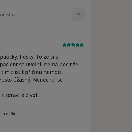
zorech
tický, lidský. To že si s
pacient se uvolní, nemá pocit že
tím zjistit příčinu nemoci.
rosto úžasný. Nenechal se
t zdraví a život.
ázoru uživatele MC
t zneužití