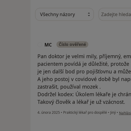
Hledejte v ná
MC
Číslo ověřené
M
Pan doktor je velmi mily, příjemný, empa
pacientem povídá je důležité, protože 
je jen další bod pro pojišťovnu a může 
A jeho postoj v covidové době byl nap
zastrašit, používal mozek .
Dodržel kodex: Úkolem lékaře je chráni
Takový člověk a lékař je už vzácnost.
podle n
4. února 2025
•
Praktický lékař pro dospělé
•
Jiný
•
Nahlási