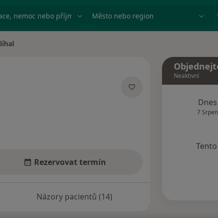
ace, nemoc nebo příjmení
Město nebo region
íhal
Objednejt
Neaktivní
zacích
Dnes
7 Srpen
Tento 
Rezervovat termín
Názory pacientů (14)