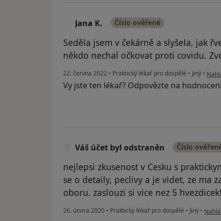
Jana K.
Číslo ověřené
J
Seděla jsem v čekárně a slyšela, jak řve
někdo nechal očkovat proti covidu. Zv
podle
22. června 2022
•
Praktický lékař pro dospělé
•
Jiný
•
Nahlá
Vy jste ten lékař? Odpovězte na hodnocen
Váš účet byl odstraněn
Číslo ověřen
nejlepsi zkusenost v Cesku s praktick
se o detaily, peclivy a je videt, ze m
oboru. zaslouzi si vice nez 5 hvezdicek
podle 
26. února 2020
•
Praktický lékař pro dospělé
•
Jiný
•
Nahlás