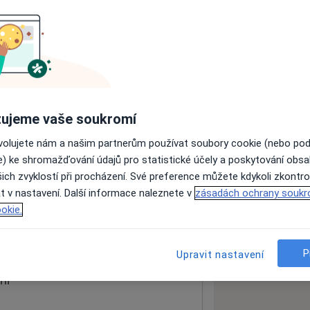
ách nejsou k dispozici
ádné informace o svých službách.
ujeme vaše soukromí
ovolujete nám a našim partnerům používat soubory cookie (nebo po
e) ke shromažďování údajů pro statistické účely a poskytování obs
ich zvyklostí při procházení. Své preference můžete kdykoli zkontro
t v nastavení. Další informace naleznete v
zásadách ochrany soukr
okie.
 mapu
 otevře v nové záložce
P
Upravit nastavení
ní