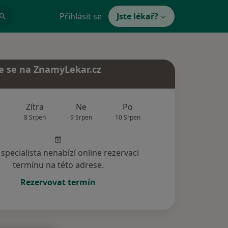
Přihlásit se
Jste lékař?
e se na ZnamyLekar.cz
Zítra
Ne
Po
Út
St
8 Srpen
9 Srpen
10 Srpen
11 Srpen
12 Srp
specialista nenabízí online rezervaci
termínu na této adrese.
Rezervovat termín