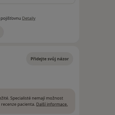
 pojišťovnu
Detaily
adrese
Přidejte svůj názor
žité. Specialisté nemají možnost
Další informace o názor
 recenze pacienta.
Další informace.