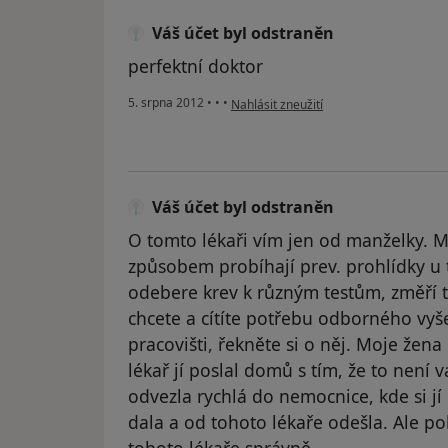
Váš účet byl odstraněn
perfektní doktor
podle názoru uživatele Váš účet byl od
5. srpna 2012
•
•
•
Nahlásit zneužití
Váš účet byl odstraněn
O tomto lékaři vím jen od manželky. M
způsobem probíhají prev. prohlídky u 
odebere krev k různým testům, změří 
chcete a cítíte potřebu odborného vyš
pracovišti, řekněte si o něj. Moje žen
lékař jí poslal domů s tím, že to není v
odvezla rychlá do nemocnice, kde si jí
dala a od tohoto lékaře odešla. Ale po