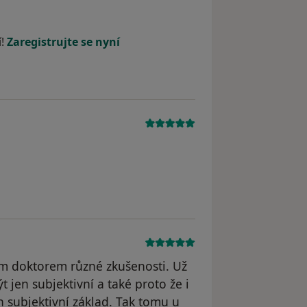
l odstraněn
í!
Zaregistrujte se nyní
dým doktorem různé zkušenosti. Už
 jen subjektivní a také proto že i
n subjektivní základ. Tak tomu u