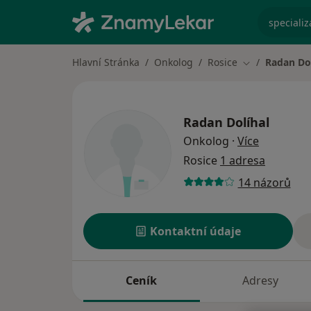
specializ
Hlavní Stránka
Onkolog
Rosice
Radan Dol
Změna města
Radan Dolíhal
o speciali
Onkolog
·
Více
Rosice
1 adresa
14 názorů
Kontaktní údaje
Ceník
Adresy