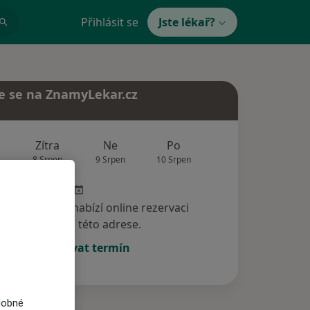
Přihlásit se
Jste lékař?
e se na ZnamyLekar.cz
Zítra
Ne
Po
Út
St
8 Srpen
9 Srpen
10 Srpen
11 Srpen
12 Srp
specialista nenabízí online rezervaci
termínu na této adrese.
Rezervovat termín
dobné