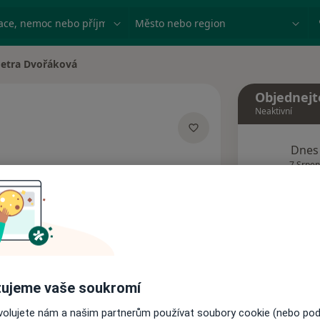
ace, nemoc nebo příjmení
Město nebo region
etra Dvořáková
 města
Objednejt
Neaktivní
Dnes
ializacích
7 Srpen
Tento 
Rezervovat termín
ujeme vaše soukromí
Názory pacientů
ovolujete nám a našim partnerům používat soubory cookie (nebo po