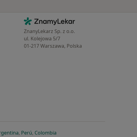
Kontakt
ZnamyLekar - Hlavní stránka
ZnanyLekarz Sp. z o.o.
ul. Kolejowa 5/7
01-217 Warszawa, Polska
e
é záložce
 v nové záložce
otevře v nové záložce
se otevře v nové záložce
se otevře v nové záložce
se otevře v nové záložce
rgentina
,
Perú
,
Colombia