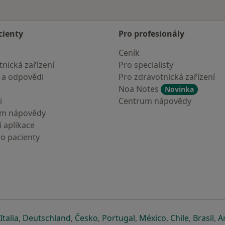
cienty
Pro profesionály
Ceník
nická zařízení
Pro specialisty
 a odpovědi
Pro zdravotnická zařízení
Noa Notes
Novinka
i
Centrum nápovědy
um nápovědy
 aplikace
ro pacienty
záložce
 v nové záložce
e otevře v nové záložce
se otevře v nové záložce
se otevře v nové záložce
se otevře v nové záložce
se otevře v nové záložc
se otevře v nov
se otevře
se 
Italia
,
Deutschland
,
Česko
,
Portugal
,
México
,
Chile
,
Brasil
,
A