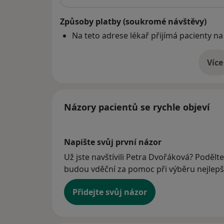
Způsoby platby (soukromé návštěvy)
Na teto adrese lékař přijímá pacienty na
Více
o 
Názory pacientů se rychle objeví
Napište svůj první názor
Už jste navštívili Petra Dvořáková? Podělte
budou vděční za pomoc při výběru nejlepší
Přidejte svůj názor