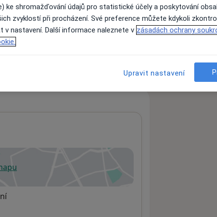
e) ke shromažďování údajů pro statistické účely a poskytování obs
ich zvyklostí při procházení. Své preference můžete kdykoli zkontro
t v nastavení. Další informace naleznete v
zásadách ochrany soukr
ách nejsou k dispozici
okie.
ádné informace o svých službách.
P
Upravit nastavení
 mapu
 otevře v nové záložce
ní