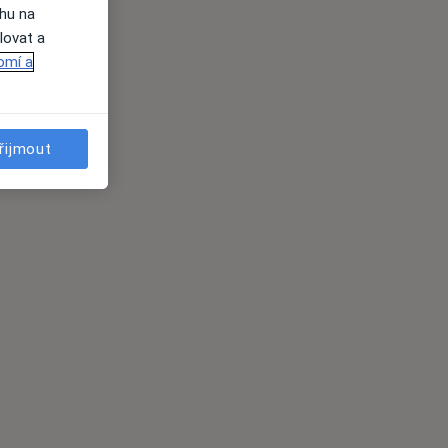
ahu na
lovat a
omí a
řijmout