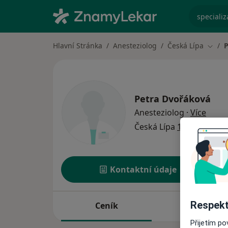
specializ
Hlavní Stránka
Anesteziolog
Česká Lípa
P
Změna
Petra Dvořáková
o spec
Anesteziolog
·
Více
Česká Lípa
1 adresa
Kontaktní údaje
Respekt
Ceník
Adresy
Přijetím p