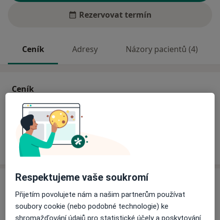
Rezervovat termín
Ceník
Adresy
Názory pacientů (4)
Ceník
Informace o službách a cenách nejsou k dispozici
Tento specialista ještě nepřidával žádné informace o
svých službách.
Respektujeme vaše soukromí
Adresa
Přijetím povolujete nám a našim partnerům používat
Ordinace
soubory cookie (nebo podobné technologie) ke
Jaroslava Seiferta 2117/50,
Most
43401
shromažďování údajů pro statistické účely a poskytování