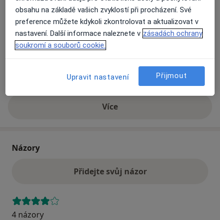
obsahu na základě vašich zvyklostí při procházení. Své
preference můžete kdykoli zkontrolovat a aktualizovat v
Přiblížit mapu
se otevře v nové záložce
nastavení. Další informace naleznete v
zásadách ochrany
soukromí a souborů cookie.
Dostupnost
Na této adrese online kalendář není aktivní
Co mám v takové situaci udělat?
Přijmout
Upravit nastavení
Více
o adrese
Názory
Přidejte svůj názor
4 názory