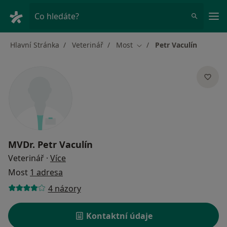
Hla
Co hledáte?
Hlavní Stránka
Veterinář
Most
Petr Vaculín
Změna města
MVDr.
Petr Vaculín
o specializacích
Veterinář
·
Více
Most
1 adresa
4 názory
Kontaktní údaje