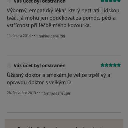
Váš účet byl odstraněn
Výborný, empatický lékař, který neztratil lidskou
tvář.. já mohu jen poděkovat za pomoc, péči a
vstřícnost při léčbě mého kocourka.
podle názoru uživatele Váš účet byl odstraněn
11. února 2014
•
•
•
Nahlásit zneužití
Váš účet byl odstraněn
Úžasný doktor a smekám.Je velice trpělivý a
opravdu doktor s velkým D.
podle názoru uživatele Váš účet byl odstraněn
28. července 2013
•
•
•
Nahlásit zneužití