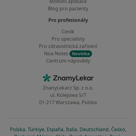
Mobilní aplikace
Blog pro pacienty
Pro profesionály
Ceník
Pro specialisty
Pro zdravotnická zařízení
Noa Notes
Novinka
Centrum nápovědy
Kontakt
ZnamyLekar - Hlavní stránka
ZnanyLekarz Sp. z o.o.
ul. Kolejowa 5/7
01-217 Warszawa, Polska
se otevře v nové záložce
se otevře v nové záložce
se otevře v nové záložce
se otevře v nové záložce
se otevře v 
se o
Polska
,
Türkiye
,
España
,
Italia
,
Deutschland
,
Česko
,