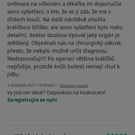
ordinace na očkování a lékařka mi doporučila
sono vyšetření, s tím, že se jí zdá, že má v
tříslech bouli. Na další návštěvě oholila
králíčkovi bříško, ale sono vyšetření bylo málo
detailní, doktor doslova tipoval jaký orgán je
zvětšený. Objednali nás na chirurgický zákrok,
přesto, že nebylo možné určit diagnozu.
Nedoporučuji!!! Po operaci většina králíčků
nepřežije, protože kvůli bolesti nemají chuť k
jídlu.
podle názoru uživatele Váš účet byl odstran
3. listopadu 2017
•
Ordinace
•
•
Nahlásit zneužití
Vy jste ten lékař? Odpovězte na hodnocení!
Zaregistrujte se nyní