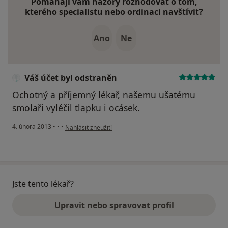
Pomáhají vám názory rozhodovat o tom,
kterého specialistu nebo ordinaci navštívit?
Ano
Ne
Váš účet byl odstraněn
Ochotný a příjemný lékař, našemu ušatému
smolaři vyléčil tlapku i ocásek.
podle názoru uživatele Váš účet byl odstraněn
4. února 2013
•
•
•
Nahlásit zneužití
Jste tento lékař?
Upravit nebo spravovat profil