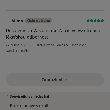
Vilma
Číslo ověřené
V
Děkujeme za Váš pristup .Za citlivé vyšetření a
lékařskou odbornost .
27. dubna 2026
•
EUC Klinika Praha - Malešice
•
konzultace
•
podle názoru uživatele Vilma
Nahlásit zneužití
Zobrazit více
výše uvedené názory
Související vyhledávání
Proktologové v okolí