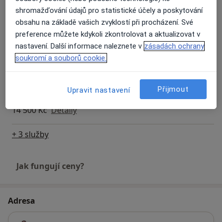
shromažďování údajů pro statistické účely a poskytování
Injekce
obsahu na základě vašich zvyklostí při procházení. Své
Detaily
preference můžete kdykoli zkontrolovat a aktualizovat v
nastavení. Další informace naleznete v
zásadách ochrany
soukromí a souborů cookie.
Konzervativní léčba hemoroidů
Detaily
Přijmout
Upravit nastavení
Odstranění hemoroidů
14 500 Kč
Detaily
+ 3 služby
Jak fungují ceny?
Adresa