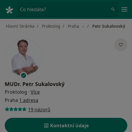
Hla
Co hledáte?
Hlavní Stránka
Proktolog
Praha
Petr Sukalovský
Změna města
MUDr.
Petr Sukalovský
o specializacích
Proktolog
·
Více
Praha
1 adresa
19 názorů
Kontaktní údaje