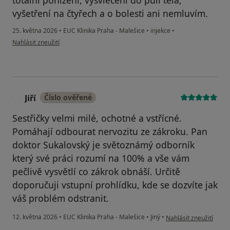
totální ponížení, vysvlečení do půli těla,
vyšetření na čtyřech a o bolesti ani nemluvím.
25. května 2026
•
EUC Klinika Praha - Malešice
•
injekce
•
podle názoru uživatele Andrea
Nahlásit zneužití
Jiří
Číslo ověřené
J
Sestřičky velmi milé, ochotné a vstřícné.
Pomáhají odbourat nervozitu ze zákroku. Pan
doktor Sukalovský je světoznámý odborník
který své práci rozumí na 100% a vše vám
pečlivě vysvětlí co zákrok obnáší. Určitě
doporučuji vstupní prohlídku, kde se dozvíte jak
váš problém odstranit.
podle názoru uživatele 
12. května 2026
•
EUC Klinika Praha - Malešice
•
Jiný
•
Nahlásit zneužití