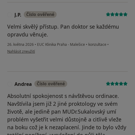
J.P.
Číslo ověřené
J
Velmi skvělý přístup. Pan doktor se každému
opravdu věnuje.
26. května 2026
•
EUC Klinika Praha - Malešice
•
konzultace
•
podle názoru uživatele J.P.
Nahlásit zneužití
Andrea
Číslo ověřené
A
Absolutní spokojenost s návštěvou ordinace.
Navštívila jsem již 2 jiné proktology ve svém
životě, ale jedině pan MUDr.Sukalovský umí
problém vyšetřit velmi důstojně a citlivě vleže
na boku což je k nezaplacení. Jinde to bylo vždy