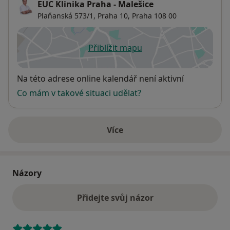
EUC Klinika Praha - Malešice
Plaňanská 573/1,
Praha 10
,
Praha
108 00
Přiblížit mapu
se otevře v nové záložce
Dostupnost
Na této adrese online kalendář není aktivní
Co mám v takové situaci udělat?
Více
o adrese
Názory
Přidejte svůj názor