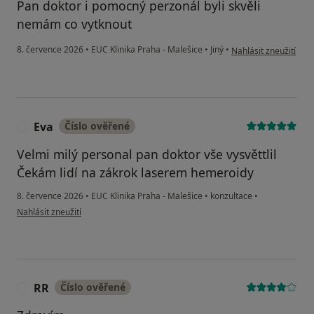
Pan doktor i pomocný perzonál byli skvěli
nemám co vytknout
podle názoru uživatel
8. července 2026
•
EUC Klinika Praha - Malešice
•
Jiný
•
Nahlásit zneužití
Eva
Číslo ověřené
E
Velmi milý personal pan doktor vše vysvěttlil
Čekám lidí na zákrok laserem hemeroidy
8. července 2026
•
EUC Klinika Praha - Malešice
•
konzultace
•
podle názoru uživatele Eva
Nahlásit zneužití
RR
Číslo ověřené
R