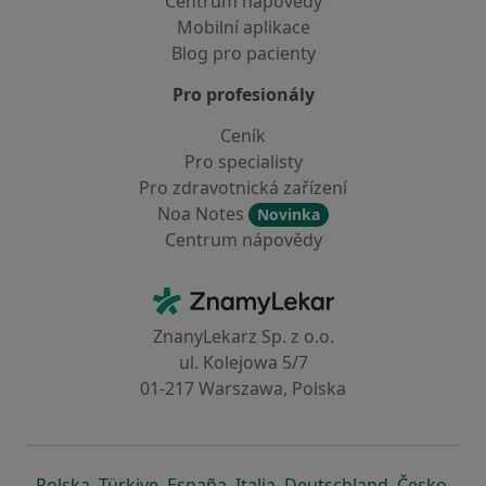
Centrum nápovědy
Mobilní aplikace
Blog pro pacienty
Pro profesionály
Ceník
Pro specialisty
Pro zdravotnická zařízení
Noa Notes
Novinka
Centrum nápovědy
Kontakt
ZnamyLekar - Hlavní stránka
ZnanyLekarz Sp. z o.o.
ul. Kolejowa 5/7
01-217 Warszawa, Polska
se otevře v nové záložce
se otevře v nové záložce
se otevře v nové záložce
se otevře v nové záložce
se otevře v 
se o
Polska
,
Türkiye
,
España
,
Italia
,
Deutschland
,
Česko
,