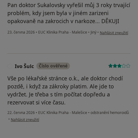
Pan doktor Sukalovsky vyřešil můj 3 roky trvající
problém, kdy jsem byla v jiném zarizeni
opakovaně na zakrocich v narkoze... DĚKUJI
podle názoru uživatel
23. června 2026
•
EUC Klinika Praha - Malešice
•
Jiný
•
Nahlásit zneužití
Ivo Šulc
Číslo ověřené
I
Vše po lékařské stránce o.k., ale doktor chodí
pozdě, i když za zákroky platim. Ale jde to
vydržet. Je třeba s tím počítat dopředu a
rezervovat si více času.
22. června 2026
•
EUC Klinika Praha - Malešice
•
odstranění hemoroidů
podle názoru uživatele Ivo Šulc
•
Nahlásit zneužití