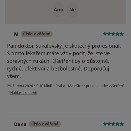
Ano
Ne
M
Číslo ověřené
M
Pan doktor Sukalovský je skutečný profesionál.
S tímto lékařem máte vždy pocit, že jste ve
správných rukách. Ošetření bylo důstojné,
rychlé, efektivní a bezbolestné. Doporučuji
všem.
29. června 2026
•
EUC Klinika Praha - Malešice
•
proktologické vyšetření
podle názoru uživatele M
•
Nahlásit zneužití
Dana
Číslo ověřené
D