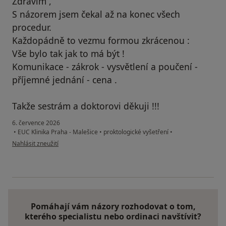
Zdravím ,
S názorem jsem čekal až na konec všech
procedur.
Každopádně to vezmu formou zkrácenou :
Vše bylo tak jak to má být !
Komunikace - zákrok - vysvětlení a poučení -
příjemné jednání - cena .
Takže sestrám a doktorovi děkuji !!!
6. července 2026
•
EUC Klinika Praha - Malešice
•
proktologické vyšetření
•
podle názoru uživatele RR
Nahlásit zneužití
Pomáhají vám názory rozhodovat o tom,
kterého specialistu nebo ordinaci navštívit?