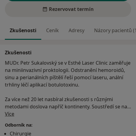
Rezervovat termín
Zkušenosti
Ceník
Adresy
Názory pacientů (
Zkušenosti
MUDr. Petr Sukalovský se v Esthé Laser Clinic zaměřuje
na miniinvazivní proktologii. Odstranění hemoroidů,
sinu a perianálních píštělí řeší pomocí laseru, anální
trhliny léčí aplikací botulotoxinu.
Za více než 20 let nasbíral zkušenosti s různými
metodami doslova napříč kontinenty. Soustředí se na
O mně
chirurgii orgánů dutiny břišní a to především
Více
laparoskopickou formou. Věnuje se operacím
Odborník na:
onkologických onemocnění i endoskopii a klade velký
Chirurgie
důraz na pooperační péči o pacienta. Za svou