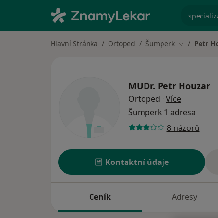
specializ
Hlavní Stránka
Ortoped
Šumperk
Petr H
Změna měst
MUDr.
Petr Houzar
o speciali
Ortoped
·
Více
Šumperk
1 adresa
8 názorů
Kontaktní údaje
Ceník
Adresy