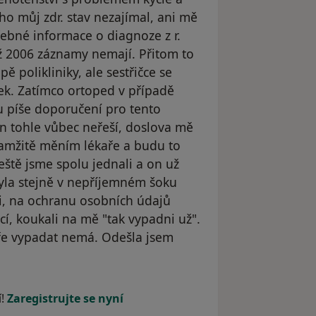
 ho můj zdr. stav nezajímal, ani mě
řebné informace o diagnoze z r.
než 2006 záznamy nemají. Přitom to
ě polikliniky, ale sestřičce se
k. Zatímco ortoped v případě
u píše doporučení pro tento
on tohle vůbec neřeší, doslova mě
okamžitě měním lékaře a budu to
eště jsme spolu jednali a on už
byla stejně v nepříjemném šoku
aci, na ochranu osobních údajů
í, koukali na mě "tak vypadni už".
ře vypadat nemá. Odešla jsem
l odstraněn
í!
Zaregistrujte se nyní