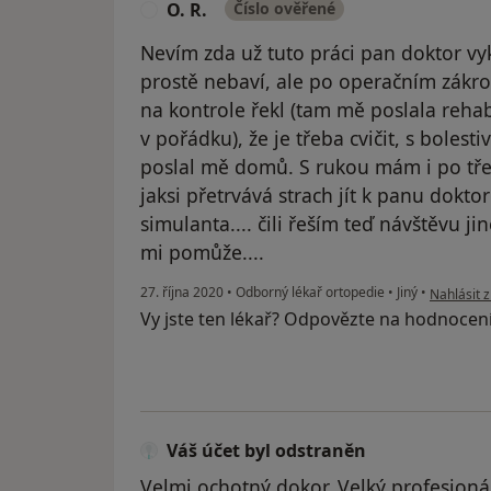
O. R.
Číslo ověřené
O
Nevím zda už tuto práci pan doktor vy
prostě nebaví, ale po operačním zákro
na kontrole řekl (tam mě poslala rehab.
v pořádku), že je třeba cvičit, s bolest
poslal mě domů. S rukou mám i po tře
jaksi přetrvává strach jít k panu dokt
simulanta.... čili řeším teď návštěvu 
mi pomůže....
podle názo
27. října 2020
•
Odborný lékař ortopedie
•
Jiný
•
Nahlásit z
Vy jste ten lékař? Odpovězte na hodnocen
Váš účet byl odstraněn
Velmi ochotný dokor. Velký profesioná