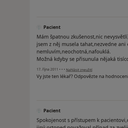
Pacient
Mám špatnou zkušenost,nic nevysvětlí
jsem z něj musela tahat,nezvedne ani o
nemluvím,neochotná,nafouklá.
Možná kdyby se přisunula nějaká tisíco
podle názoru uživatele Pacient
17. října 2011
•
•
•
Nahlásit zneužití
Vy jste ten lékař? Odpovězte na hodnocen
Pacient
Spokojenost s přístupem k pacientovi,
jiný ortoped považoval případ za zve