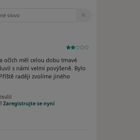
zorech
Na očích měl celou dobu tmavé
Mluvil s námi velmi povýšeně. Bylo
Příště raději zvolíme jiného
oru uživatele Lucka
neužití
í!
Zaregistrujte se nyní