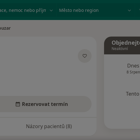
ace, nemoc nebo příjmení
Město nebo region
ouzar
a
Objednejt
Neaktivní
zacích
Dnes
8 Srpen
Tento 
Rezervovat termín
Názory pacientů (8)