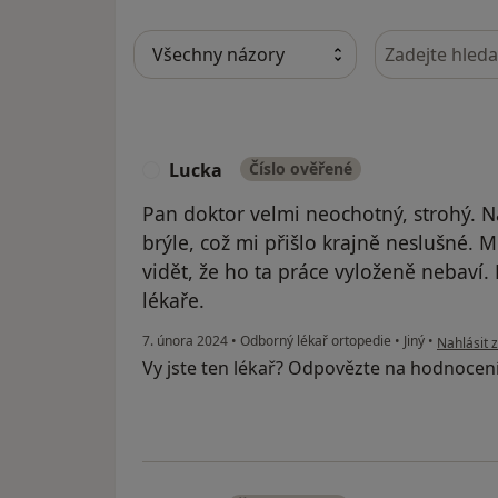
Hledejte v ná
Lucka
Číslo ověřené
L
Pan doktor velmi neochotný, strohý. 
brýle, což mi přišlo krajně neslušné. 
vidět, že ho ta práce vyloženě nebaví. 
lékaře.
podle náz
7. února 2024
•
Odborný lékař ortopedie
•
Jiný
•
Nahlásit z
Vy jste ten lékař? Odpovězte na hodnocen