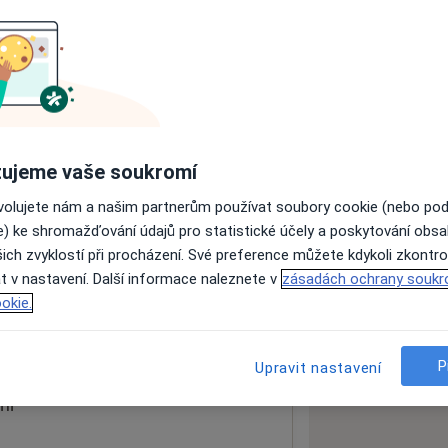
ách nejsou k dispozici
ádné informace o svých službách.
ujeme vaše soukromí
ovolujete nám a našim partnerům používat soubory cookie (nebo po
e) ke shromažďování údajů pro statistické účely a poskytování obs
ich zvyklostí při procházení. Své preference můžete kdykoli zkontro
t v nastavení. Další informace naleznete v
zásadách ochrany soukr
okie.
 mapu
 otevře v nové záložce
P
Upravit nastavení
ní