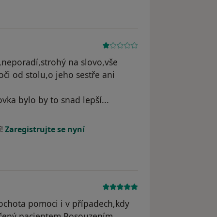
,neporadí,strohý na slovo,vše
či od stolu,o jeho sestře ani
vka bylo by to snad lepší...
í!
Zaregistrujte se nyní
ochota pomoci i v případech,kdy
ličený pacientem.Posouzením