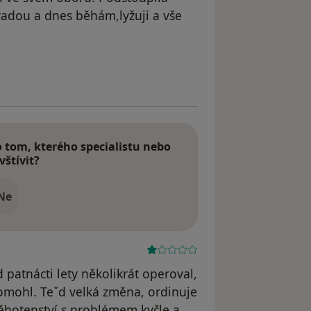
vadou a dnes běhám,lyžuji a vše
 odstraněn
tom, kterého specialistu nebo
vštívit?
Ne
patnácti lety několikrát operoval,
omohl. Teˇd velká změna, ordinuje
těhotenství s problémem kyčle a