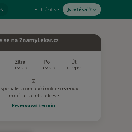
Přihlásit se
Jste lékař?
e se na ZnamyLekar.cz
Zítra
Po
Út
St
Čt
9 Srpen
10 Srpen
11 Srpen
12 Srpen
13 Srp
specialista nenabízí online rezervaci
termínu na této adrese.
Rezervovat termín