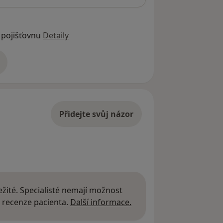
 pojišťovnu
Detaily
adrese
Přidejte svůj názor
žité. Specialisté nemají možnost
Další informace o názor
 recenze pacienta.
Další informace.