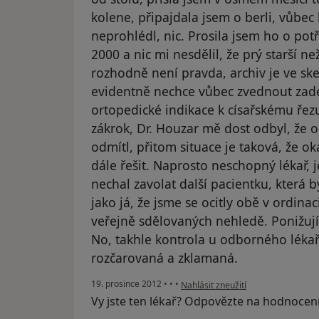
kolene, připajdala jsem o berli, vůbec
neprohlédl, nic. Prosila jsem ho o pot
2000 a nic mi nesdělil, že prý starší 
rozhodně není pravda, archiv je ve skep
evidentně nechce vůbec zvednout zade
ortopedické indikace k císařskému řez
zákrok, Dr. Houzar mě dost odbyl, že 
odmítl, přitom situace je taková, že 
dále řešit. Naprosto neschopný lékař, j
nechal zavolat další pacientku, která 
jako já, že jsme se ocitly obě v ordin
veřejně sdělovaných nehledě. Ponižujíc
No, takhle kontrola u odborného léka
rozčarovaná a zklamaná.
podle názoru uživatele Váš účet by
19. prosince 2012
•
•
•
Nahlásit zneužití
Vy jste ten lékař? Odpovězte na hodnocen