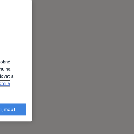
dobné
ahu na
lovat a
omí a
řijmout