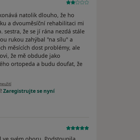
konává natolik dlouho, že ho
ku a dvouměsíční rehabilitaci mi
 sestra, že se jí rána nezdá stále
ivou rukou zahýbal "na sílu" a
ch měsících dost problémy, ale
orovi, že mě obdude jako
jiného ortopeda a budu doufat, že
ru uživatele O. R.
neužití
í!
Zaregistrujte se nyní
l ve svém oboru. Podstoupila