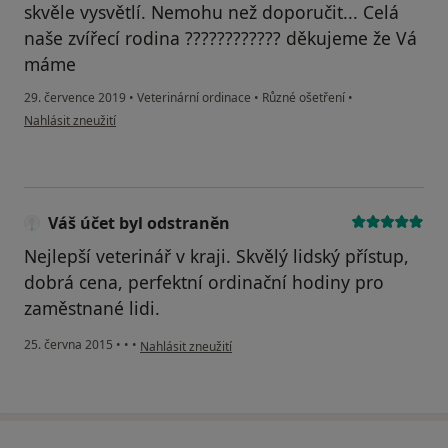
skvěle vysvětlí. Nemohu než doporučit... Celá
naše zvířecí rodina ???????????? děkujeme že Vá
máme
29. července 2019
•
Veterinární ordinace
•
Různé ošetření
•
podle názoru uživatele Váš účet byl odstraněn
Nahlásit zneužití
Váš účet byl odstraněn
Nejlepší veterinář v kraji. Skvělý lidský přístup,
dobrá cena, perfektní ordinační hodiny pro
zaměstnané lidi.
podle názoru uživatele Váš účet byl odstraněn
25. června 2015
•
•
•
Nahlásit zneužití