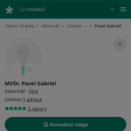
Hla
Co hledáte?
Hlavní Stránka
Veterinář
Litvínov
Pavel Gabriel
Změna města
MVDr.
Pavel Gabriel
o specializacích
Veterinář
·
Více
Litvínov
1 adresa
2 názory
Kontaktní údaje