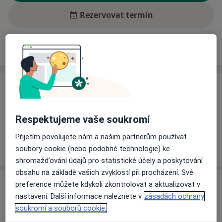
Rezervovat termín
Ceník
Adresy
Názory pacientů (2)
Ceník
Informace o službách a cenách nejsou k dispozici
Respektujeme vaše soukromí
Tento specialista ještě nepřidával žádné informace o
svých službách.
Přijetím povolujete nám a našim partnerům používat
soubory cookie (nebo podobné technologie) ke
shromažďování údajů pro statistické účely a poskytování
obsahu na základě vašich zvyklostí při procházení. Své
Adresa
preference můžete kdykoli zkontrolovat a aktualizovat v
nastavení. Další informace naleznete v
zásadách ochrany
Veterinární ordinace
soukromí a souborů cookie.
Chudeřínská 131,
Litvínov
436 01