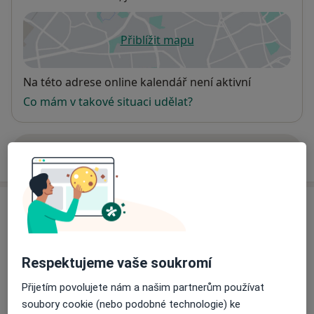
Přiblížit mapu
se otevře v nové záložce
Dostupnost
Na této adrese online kalendář není aktivní
Co mám v takové situaci udělat?
Více
o adrese
Názory
Přidejte svůj názor
Respektujeme vaše soukromí
Přijetím povolujete nám a našim partnerům používat
soubory cookie (nebo podobné technologie) ke
22 názorů