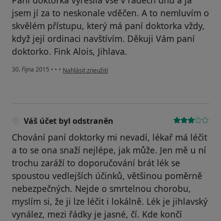
Paní doktorka vyřešila vše v řádech dnů a já
jsem jí za to neskonale vděčen. A to nemluvím o
skvělém přístupu, který má paní doktorka vždy,
když její ordinaci navštívím. Děkuji Vám paní
doktorko. Fink Alois, Jihlava.
podle názoru uživatele Váš účet byl odstraněn
30. října 2015
•
•
•
Nahlásit zneužití
Váš účet byl odstraněn
Chování paní doktorky mi nevadí, lékař má léčit
a to se ona snaží nejlépe, jak může. Jen mě u ní
trochu zaráží to doporučování brát lék se
spoustou vedlejších účinků, většinou poměrně
nebezpečných. Nejde o smrtelnou chorobu,
myslím si, že ji lze léčit i lokálně. Lék je jihlavský
vynález, mezi řádky je jasné, čí. Kde končí