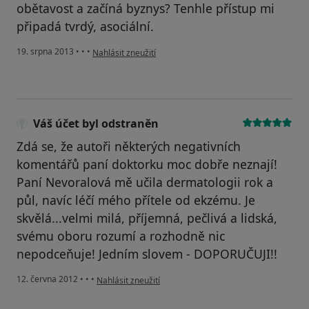
obětavost a začíná byznys? Tenhle přístup mi
připadá tvrdý, asociální.
podle názoru uživatele Váš účet byl odstraněn
19. srpna 2013
•
•
•
Nahlásit zneužití
Váš účet byl odstraněn
Zdá se, že autoři některých negativních
komentářů paní doktorku moc dobře neznají!
Paní Nevoralová mě učila dermatologii rok a
půl, navíc léčí mého přítele od ekzému. Je
skvělá...velmi milá, příjemná, pečlivá a lidská,
svému oboru rozumí a rozhodně nic
nepodceňuje! Jedním slovem - DOPORUČUJI!!
podle názoru uživatele Váš účet byl odstraněn
12. června 2012
•
•
•
Nahlásit zneužití