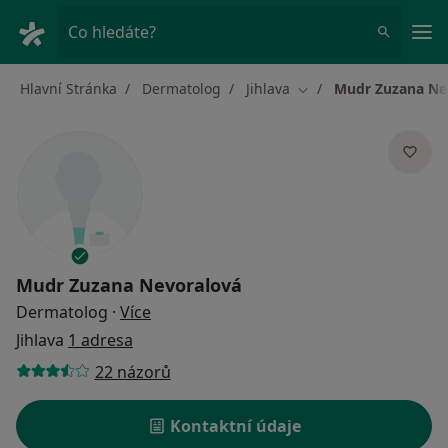
Hla
Co hledáte?
Hlavní Stránka
Dermatolog
Jihlava
Mudr Zuzana Ne
Změna města
Mudr Zuzana Nevoralová
o specializacích
Dermatolog
·
Více
Jihlava
1 adresa
22 názorů
Kontaktní údaje