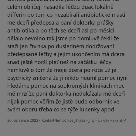
celém obličeji nasadila léčbu duac lokálně
differin po tom co nezabírali antibiotické masti
mé dceři předepsala paní doktorka prášky
antibiotika a po těch se dceři asi po měsíci
dělalo nevolno tak jsme po domluvě řekli že
stačí jen čtvrtka po dusledném dodržovaní
předepsané léčby a jejím ukončením má dcera
snad ještě horší pleť než na začátku léčby
nemluvě o tom že moje dcera po roce už je
psychicky zničená že ji nikdo neumí pomoc nyní
hledáme pomoc na soukromých klinikách moc
mě mrzí že paní doktorka nedokázala mé dceři
nijak pomoc věřím že jistě bude odborník ve
svém oboru třeba co se týče lupenky apod.
podle názoru uživate
30. července 2023
•
KontaktNemocnice Jihlava
•
Jiný
•
Nahlásit zneužití