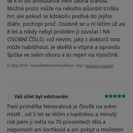
se k ní do ambulance není žádná sranda.
Možná proto může na někoho působit trošku
hrr, ale pokud se kdokoliv podívá do jejího
diáře, pochopí proč. Osobně se u ní léčím už asi
8 let a nikdy nebyl problém jí zavolat i NA
OSOBNÍ ČÍSLO, což nevím, jaký z doktorů toto
může nabídnout. Je skvělá a vtipná a opravdu
špička ve svém oboru a to nejen na Vysočině.
podle názoru uživatele A.H.
6. října 2020
•
KontaktNemocnice Jihlava
•
Jiný
•
Nahlásit zneužití
Váš účet byl odstraněn
Paní primářka Nevoralová je člověk na svém
místě ..od 5 let se léčím s lupénkou a minulý
rok jsem ji měla na 70 procentech těla a
nepomohl ani kortikoid a ani pobyt u moře(ten