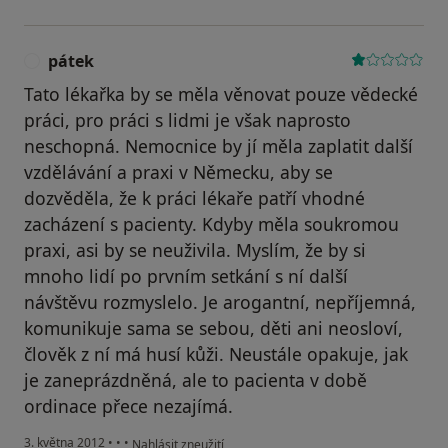
pátek
P
Tato lékařka by se měla věnovat pouze vědecké
práci, pro práci s lidmi je však naprosto
neschopná. Nemocnice by jí měla zaplatit další
vzdělávání a praxi v Německu, aby se
dozvěděla, že k práci lékaře patří vhodné
zacházení s pacienty. Kdyby měla soukromou
praxi, asi by se neuživila. Myslím, že by si
mnoho lidí po prvním setkání s ní další
návštěvu rozmyslelo. Je arogantní, nepříjemná,
komunikuje sama se sebou, děti ani neosloví,
člověk z ní má husí kůži. Neustále opakuje, jak
je zaneprázdněná, ale to pacienta v době
ordinace přece nezajímá.
podle názoru uživatele pátek
3. května 2012
•
•
•
Nahlásit zneužití