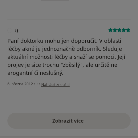
:)
:
Paní doktorku mohu jen doporučit. V oblasti
léčby akné je jednoznačně odborník. Sleduje
aktuální možnosti léčby a snaží se pomoci. Její
projev je sice trochu "zběsilý", ale určitě ne
arogantní či neslušný.
podle názoru uživatele :)
6. března 2012
•
•
•
Nahlásit zneužití
Zobrazit více
výše uvedené názory