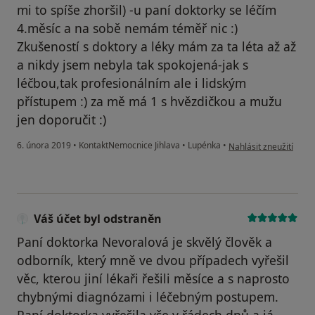
mi to spíše zhoršil) -u paní doktorky se léčím
4.měsíc a na sobě nemám téměř nic :)
Zkušeností s doktory a léky mám za ta léta až až
a nikdy jsem nebyla tak spokojená-jak s
léčbou,tak profesionálním ale i lidským
přístupem :) za mě má 1 s hvězdičkou a mužu
jen doporučit :)
podle názoru uživatel
6. února 2019
•
KontaktNemocnice Jihlava
•
Lupénka
•
Nahlásit zneužití
Váš účet byl odstraněn
Paní doktorka Nevoralová je skvělý člověk a
odborník, který mně ve dvou případech vyřešil
věc, kterou jiní lékaři řešili měsíce a s naprosto
chybnými diagnózami i léčebným postupem.