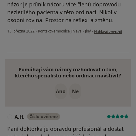
názor je průnik názoru více členů doprovodu
nezletilého pacienta v této ordinaci. Nikoliv
osobní rovina. Prostor na reflexi a změnu.
podle názoru uživatele j
15. března 2022
•
KontaktNemocnice Jihlava
•
Jiný
•
Nahlásit zneužití
Pomáhají vám názory rozhodovat o tom,
kterého specialistu nebo ordinaci navštívit?
Ano
Ne
A.H.
Číslo ověřené
A
Paní doktorka je opravdu profesionál a dostat