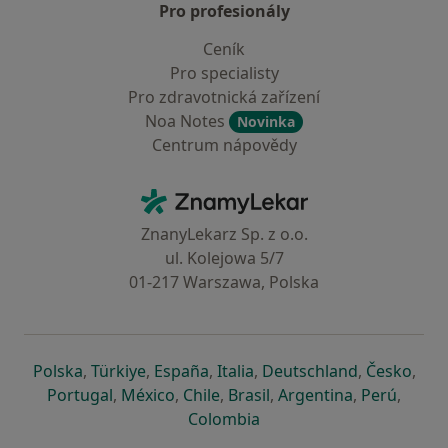
Pro profesionály
Ceník
Pro specialisty
Pro zdravotnická zařízení
Noa Notes
Novinka
Centrum nápovědy
Kontakt
ZnamyLekar - Hlavní stránka
ZnanyLekarz Sp. z o.o.
ul. Kolejowa 5/7
01-217 Warszawa, Polska
se otevře v nové záložce
se otevře v nové záložce
se otevře v nové záložce
se otevře v nové záložce
se otevře v 
se o
Polska
,
Türkiye
,
España
,
Italia
,
Deutschland
,
Česko
,
se otevře v nové záložce
se otevře v nové záložce
se otevře v nové záložce
se otevře v nové záložc
se otevře v 
se ote
Portugal
,
México
,
Chile
,
Brasil
,
Argentina
,
Perú
,
se otevře v nové záložce
Colombia