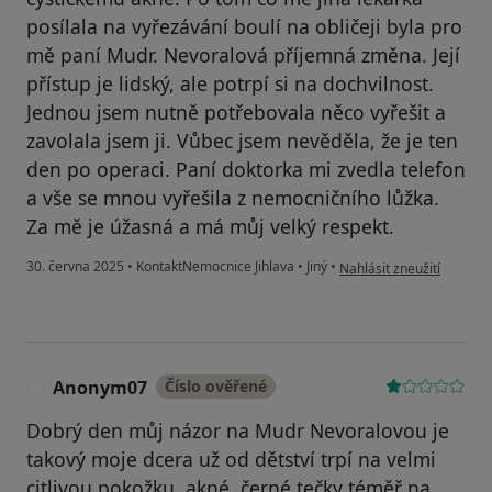
posílala na vyřezávání boulí na obličeji byla pro
mě paní Mudr. Nevoralová příjemná změna. Její
přístup je lidský, ale potrpí si na dochvilnost.
Jednou jsem nutně potřebovala něco vyřešit a
zavolala jsem ji. Vůbec jsem nevěděla, že je ten
den po operaci. Paní doktorka mi zvedla telefon
a vše se mnou vyřešila z nemocničního lůžka.
Za mě je úžasná a má můj velký respekt.
podle názoru uživatele H
30. června 2025
•
KontaktNemocnice Jihlava
•
Jiný
•
Nahlásit zneužití
Anonym07
Číslo ověřené
A
Dobrý den můj názor na Mudr Nevoralovou je
takový moje dcera už od dětství trpí na velmi
citlivou pokožku ,akné ,černé tečky téměř na