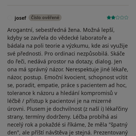
josef
Číslo ověřené
J
Arogantní, sebestředná žena. Možná lepší,
kdyby se zavřela do vědecké laboratoře a
bádala na poli teorie a výzkumu, kde asi využije
své přednosti. Pro ordinaci nezpůsobilá. Skáče
do řeči, nedává prostor na dotazy, dialog. Jen
ona má správný názor. Nerespektuje jiné lékaře,
názor, postup. Emoční kvocient, schopnost vcítit
se, poradit, empatie, práce s pacientem ad hoc,
tolerance k názoru a hledání kompromisů v
léčbě / přístup k pacientovi je na mizerné
úrovni. Plusem je dochvilnost (z naší i) lékařčiny
strany, termíny dodrženy. Léčba probíhá asi
necelý rok a pokaždé si říkáme, že měla "špatný
den", ale příští návštěva je stejná. Prezentovaný