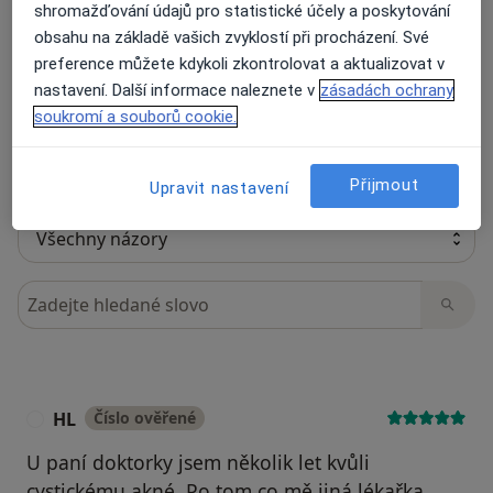
shromažďování údajů pro statistické účely a poskytování
obsahu na základě vašich zvyklostí při procházení. Své
Recenze pacientů jsou pro nás důležité.
preference můžete kdykoli zkontrolovat a aktualizovat v
Specialisté nemají možnost zaplatit za
nastavení. Další informace naleznete v
zásadách ochrany
odstranění nebo změnu recenze pacienta.
soukromí a souborů cookie.
Další informace o názorech
Další informace.
Přijmout
Upravit nastavení
Hledejte v názorech
HL
Číslo ověřené
H
U paní doktorky jsem několik let kvůli
cystickému akné. Po tom co mě jiná lékařka