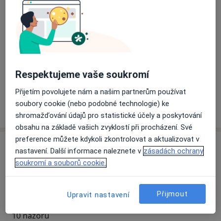
Přiblížit mapu
se otevře v nové záložce
Dostupnost
Na této adrese online kalendář není aktivní
Co mám v takové situaci udělat?
Respektujeme vaše soukromí
Přijetím povolujete nám a našim partnerům používat
soubory cookie (nebo podobné technologie) ke
Více
o adrese
shromažďování údajů pro statistické účely a poskytování
obsahu na základě vašich zvyklostí při procházení. Své
preference můžete kdykoli zkontrolovat a aktualizovat v
Názory
nastavení. Další informace naleznete v
zásadách ochrany
soukromí a souborů cookie.
Přidejte svůj názor
Přijmout
Upravit nastavení
10 názorů