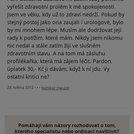
vyřešit zdravotní prolém k mé spokojenosti.
Jsem ve věku, kdy už to zdraví nedrží. Pokud by
stejný postoj jako ona zaujali i urologové, bylo
by mi mnohem lépe. Musím ale dodržovat její
rady k potížím, které mám. Nikdy jsem nikomu
nic nedal a stále zatím žiji ve slušném
zdravotním stavu. A na tom má zásluhu
profilékařka, která má zájem léčit. Pardon,
úplatek 30,- Kč ji dávám, když k ní jdu. Vy
ostatní kritici ne?
podle názoru uživatele Váš účet byl odstraněn
28. května 2012
•
•
•
Nahlásit zneužití
Pomáhají vám názory rozhodovat o tom,
kterého specialistu nebo ordinaci navštívit?