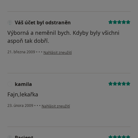
Váš účet byl odstraněn
Výborná a neměnil bych. Kdyby byly všichni
aspoň tak dobří.
podle názoru uživatele Váš účet byl odstraněn
21. března 2009
•
•
•
Nahlásit zneužití
kamila
K
Fajn,lekařka
podle názoru uživatele kamila
23. února 2009
•
•
•
Nahlásit zneužití
Pacient