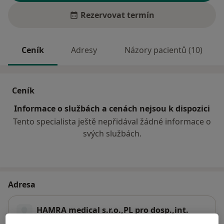
Rezervovat termín
Ceník
Adresy
Názory pacientů (10)
Ceník
Informace o službách a cenách nejsou k dispozici
Tento specialista ještě nepřidával žádné informace o
svých službách.
Adresa
HAMRA medical s.r.o.,PL pro dosp.,int.
Pražská 1995,
Náchod
54701