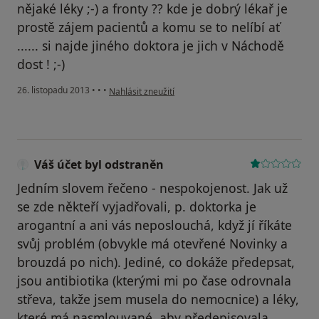
nějaké léky ;-) a fronty ?? kde je dobrý lékař je
prostě zájem pacientů a komu se to nelíbí ať
...... si najde jiného doktora je jich v Náchodě
dost ! ;-)
podle názoru uživatele Váš účet byl odstraněn
26. listopadu 2013
•
•
•
Nahlásit zneužití
Váš účet byl odstraněn
Jedním slovem řečeno - nespokojenost. Jak už
se zde někteří vyjadřovali, p. doktorka je
arogantní a ani vás neposlouchá, když jí říkáte
svůj problém (obvykle má otevřené Novinky a
brouzdá po nich). Jediné, co dokáže předepsat,
jsou antibiotika (kterými mi po čase odrovnala
střeva, takže jsem musela do nemocnice) a léky,
které má nasmlouvané, aby předepisovala