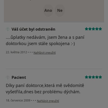
Ano
Ne
Váš účet byl odstraněn
....ůplatky nedávám, jsem žena a s paní
doktorkou jsem stále spokojena :-)
podle názoru uživatele Váš účet byl odstraněn
22. května 2012
•
•
•
Nahlásit zneužití
Pacient
Díky paní doktorce,která mě svědomitě
vyšetřila,dnes bez problému dýchám.
podle názoru uživatele Pacient
18. července 2009
•
•
•
Nahlásit zneužití