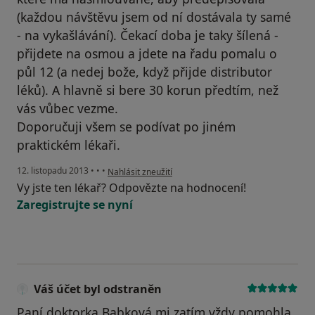
(každou návštěvu jsem od ní dostávala ty samé
- na vykašlávání). Čekací doba je taky šílená -
přijdete na osmou a jdete na řadu pomalu o
půl 12 (a nedej bože, když přijde distributor
léků). A hlavně si bere 30 korun předtím, než
vás vůbec vezme.
Doporučuji všem se podívat po jiném
praktickém lékaři.
podle názoru uživatele Váš účet byl odstraněn
12. listopadu 2013
•
•
•
Nahlásit zneužití
Vy jste ten lékař? Odpovězte na hodnocení!
Zaregistrujte se nyní
Váš účet byl odstraněn
Paní doktorka Babková mi zatím vždy pomohla