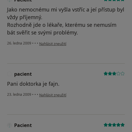
Jako nemocnému mi vyšla vstříc a jeí přístup byl
vždy příjemný.
Rozhodně jde o lékaře, kterému se nemusím
bát svěřit se svými problémy.
podle názoru uživatele Pacient
26. ledna 2009
•
•
•
Nahlásit zneužití
pacient
P
Pani doktorka je fajn.
podle názoru uživatele pacient
23. ledna 2009
•
•
•
Nahlásit zneužití
Pacient