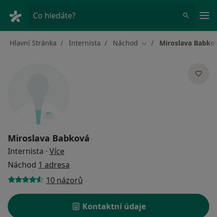
Hla
Co hledáte?
Hlavní Stránka
Internista
Náchod
Miroslava Babko
Změna města
Miroslava Babková
o specializacích
Internista
·
Více
Náchod
1 adresa
10 názorů
Kontaktní údaje