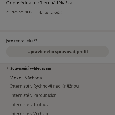
Odpovědná a příjemná lékařka.
podle názoru uživatele Pacient
21. prosince 2008
•
•
•
Nahlásit zneužití
Jste tento lékař?
Upravit nebo spravovat profil
Související vyhledávání
V okolí Náchoda
Internisté v Rychnově nad Kněžnou
Internisté v Pardubicích
Internisté v Trutnov
Internisté v Vrchlabí