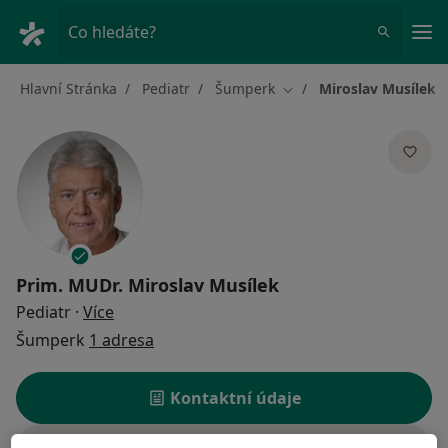
Hla
Co hledáte?
Hlavní Stránka
Pediatr
Šumperk
Miroslav Musílek
Změna města
Prim. MUDr.
Miroslav Musílek
o specializacích
Pediatr
·
Více
Šumperk
1 adresa
Kontaktní údaje