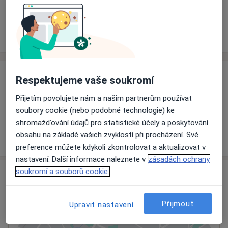
Rezervovat termín
Ceník
Adresy
Názory pacientů
Ceník
Respektujeme vaše soukromí
Informace o službách a cenách nejsou k dispozici
Přijetím povolujete nám a našim partnerům používat
Tento specialista ještě nepřidával žádné informace o
soubory cookie (nebo podobné technologie) ke
svých službách.
shromažďování údajů pro statistické účely a poskytování
obsahu na základě vašich zvyklostí při procházení. Své
preference můžete kdykoli zkontrolovat a aktualizovat v
nastavení. Další informace naleznete v
zásadách ochrany
soukromí a souborů cookie.
Adresa
Dětské oddělení nemocnice Šumperk
Přijmout
Upravit nastavení
Nerudova 640/41,
Šumperk