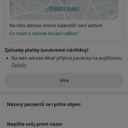
Přiblížit mapu
se otevře v nové záložce
Dostupnost
Na této adrese online kalendář není aktivní
Co mám v takové situaci udělat?
Způsoby platby (soukromé návštěvy)
Na teto adrese lékař přijímá pacienty na pojišťovnu
Detaily
Více
o adrese
Názory pacientů se rychle objeví
Napište svůj první názor