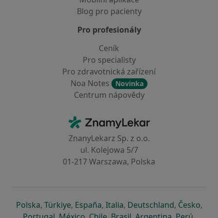
Blog pro pacienty
Pro profesionály
Ceník
Pro specialisty
Pro zdravotnická zařízení
Noa Notes
Novinka
Centrum nápovědy
Kontakt
ZnamyLekar - Hlavní stránka
ZnanyLekarz Sp. z o.o.
ul. Kolejowa 5/7
01-217 Warszawa, Polska
se otevře v nové záložce
se otevře v nové záložce
se otevře v nové záložce
se otevře v nové záložce
se otevře v 
se o
Polska
,
Türkiye
,
España
,
Italia
,
Deutschland
,
Česko
,
se otevře v nové záložce
se otevře v nové záložce
se otevře v nové záložce
se otevře v nové záložc
se otevře v 
se ote
Portugal
,
México
,
Chile
,
Brasil
,
Argentina
,
Perú
,