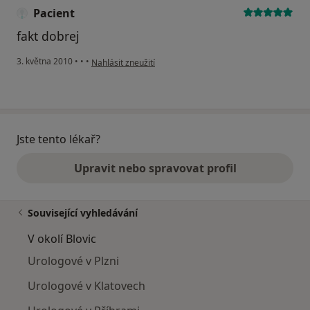
Pacient
fakt dobrej
podle názoru uživatele Pacient
3. května 2010
•
•
•
Nahlásit zneužití
Jste tento lékař?
Upravit nebo spravovat profil
Související vyhledávání
V okolí Blovic
Urologové v Plzni
Urologové v Klatovech