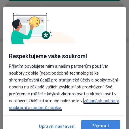
Rezervovat termín
Ceník
Adresy
Názory pacientů (1)
Ceník
Respektujeme vaše soukromí
Informace o službách a cenách nejsou k dispozici
Přijetím povolujete nám a našim partnerům používat
Tento specialista ještě nepřidával žádné informace o
soubory cookie (nebo podobné technologie) ke
svých službách.
shromažďování údajů pro statistické účely a poskytování
obsahu na základě vašich zvyklostí při procházení. Své
preference můžete kdykoli zkontrolovat a aktualizovat v
nastavení. Další informace naleznete v
zásadách ochrany
Adresa
soukromí a souborů cookie.
Urologická ambulance
Přijmout
Upravit nastavení
Palackého 259,
Blovice
33601