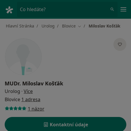
Hla
Co hledáte?
Hlavní Stránka
Urolog
Blovice
Miloslav Košťák
Změna města
MUDr.
Miloslav Košťák
o specializacích
Urolog
·
Více
Blovice
1 adresa
1 názor
Kontaktní údaje