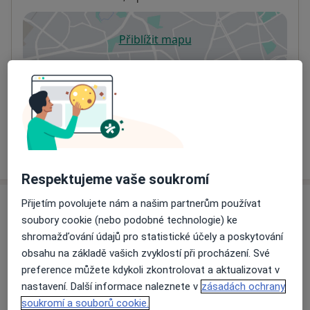
Přiblížit mapu
se otevře v nové záložce
Dostupnost
Na této adrese online kalendář není aktivní
Co mám v takové situaci udělat?
Více
o adrese
Respektujeme vaše soukromí
Přijetím povolujete nám a našim partnerům používat
Názory
soubory cookie (nebo podobné technologie) ke
shromažďování údajů pro statistické účely a poskytování
Přidejte svůj názor
obsahu na základě vašich zvyklostí při procházení. Své
preference můžete kdykoli zkontrolovat a aktualizovat v
nastavení. Další informace naleznete v
zásadách ochrany
14 názorů
soukromí a souborů cookie.