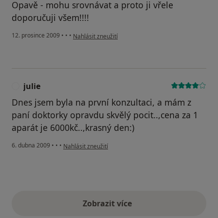
Opavě - mohu srovnávat a proto ji vřele
doporučuji všem!!!!
podle názoru uživatele Váš účet byl odstraněn
12. prosince 2009
•
•
•
Nahlásit zneužití
julie
J
Dnes jsem byla na první konzultaci, a mám z
paní doktorky opravdu skvělý pocit..,cena za 1
aparát je 6000kč..,krasný den:)
podle názoru uživatele julie
6. dubna 2009
•
•
•
Nahlásit zneužití
Zobrazit více
výše uvedené názory