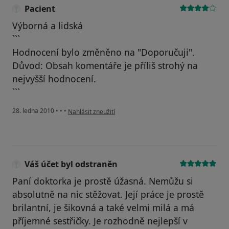
Pacient
Výborná a lidská
```
Hodnocení bylo změněno na "Doporučuji".
Důvod: Obsah komentáře je příliš strohý na
nejvyšší hodnocení.
```
podle názoru uživatele Pacient
28. ledna 2010
•
•
•
Nahlásit zneužití
Váš účet byl odstraněn
Paní doktorka je prostě úžasná. Nemůžu si
absolutně na nic stěžovat. Její práce je prostě
brilantní, je šikovná a také velmi milá a má
příjemné sestřičky. Je rozhodně nejlepší v