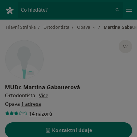
Hla
Co hledáte?
Hlavní Stránka
Ortodontista
Opava
Martina Gabau
Změna města
MUDr.
Martina Gabauerová
o specializacích
Ortodontista
·
Více
Opava
1 adresa
14 názorů
Kontaktní údaje