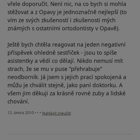
vřele doporučit. Není nic, na co bych si mohla
stěžovat a z Opavy je jednoznačně nejlepší (to
vím ze svých zkušeností i zkušenosti mých
známých s ostatními ortodontisty v Opavě).
Ještě bych chtěla reagovat na jeden negativní
příspěvek ohledně sestřiček - jsou to spíše
asistentky a vědí co dělají. Nikdo nemusí mít
strach, že se mu v puse "přehrabuje"
neodborník. Já jsem s jejich prací spokojená a
můžu je chválit stejně, jako paní doktorku. A
všem jim děkuji za krásně rovné zuby a lidské
chování.
podle názoru uživatele Váš účet byl odstraněn
12. února 2010
•
•
•
Nahlásit zneužití