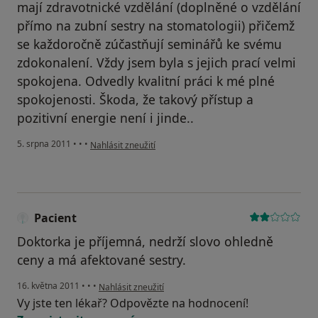
mají zdravotnické vzdělání (doplněné o vzdělání
přímo na zubní sestry na stomatologii) přičemž
se každoročně zúčastňují seminářů ke svému
zdokonalení. Vždy jsem byla s jejich prací velmi
spokojena. Odvedly kvalitní práci k mé plné
spokojenosti. Škoda, že takový přístup a
pozitivní energie není i jinde..
podle názoru uživatele Pacient
5. srpna 2011
•
•
•
Nahlásit zneužití
Pacient
Doktorka je příjemná, nedrží slovo ohledně
ceny a má afektované sestry.
podle názoru uživatele Pacient
16. května 2011
•
•
•
Nahlásit zneužití
Vy jste ten lékař? Odpovězte na hodnocení!