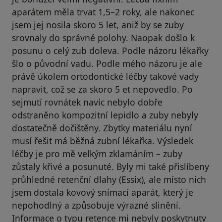
aparátem měla trvat 1,5–2 roky, ale nakonec
jsem jej nosila skoro 5 let, aniž by se zuby
srovnaly do správné polohy. Naopak došlo k
posunu o celý zub doleva. Podle názoru lékařky
šlo o původní vadu. Podle mého názoru je ale
právě úkolem ortodontické léčby takové vady
napravit, což se za skoro 5 et nepovedlo. Po
sejmutí rovnátek navíc nebylo dobře
odstraněno kompozitní lepidlo a zuby nebyly
dostatečně dočištěny. Zbytky materiálu nyní
musí řešit má běžná zubní lékařka. Výsledek
léčby je pro mě velkým zklamáním – zuby
zůstaly křivé a posunuté. Byly mi také přislíbeny
průhledné retenční dlahy (Essix), ale místo nich
jsem dostala kovový snímací aparát, který je
nepohodlný a způsobuje výrazné slinění.
Informace o typu retence mi nebyly poskytnuty