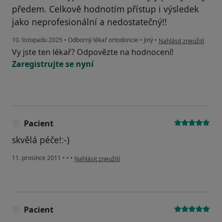
předem. Celkově hodnotím přístup i výsledek
jako neprofesionální a nedostatečný!!
podle názoru uživatele
10. listopadu 2025
•
Odborný lékař ortodoncie
•
Jiný
•
Nahlásit zneužití
Vy jste ten lékař? Odpovězte na hodnocení!
Zaregistrujte se nyní
Pacient
skvělá péče!:-)
podle názoru uživatele Pacient
11. prosince 2011
•
•
•
Nahlásit zneužití
Pacient