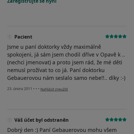
Zaregistrujte se nyní
Pacient
Jsme u paní doktorky vždy maximálně
spokojeni, já sám jsem chodil dříve v Opavě k ..
(nechci jmenovat) a proto jsem rád, že mé děti
nemusí prožívat to co já. Paní doktorku
Gebauerovou nám seslalo samo nebe!!.. díky :-)
podle názoru uživatele Pacient
23. února 2011
•
•
•
Nahlásit zneužití
Váš účet byl odstraněn
Dobrý den :) Paní Gebauerovou mohu všem