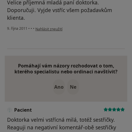
Velice příjemná mladá paní doktorka.
Doporučuji. Vyjde vstříc všem požadavkům
klienta.
podle názoru uživatele Pacient
9. října 2011
•
•
•
Nahlásit zneužití
Pomáhají vám názory rozhodovat o tom,
kterého specialistu nebo ordinaci navštívit?
Ano
Ne
Pacient
Doktorka velmi vstřícná milá, totéž sestřičky.
Reaguji na negativní komentář-obě sestřičky