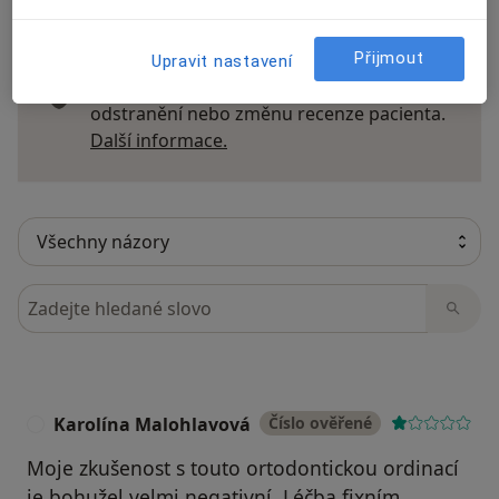
Přijmout
Recenze pacientů jsou pro nás důležité.
Upravit nastavení
Specialisté nemají možnost zaplatit za
odstranění nebo změnu recenze pacienta.
Další informace o názorech
Další informace.
Hledejte v názorech
Karolína Malohlavová
Číslo ověřené
K
Moje zkušenost s touto ortodontickou ordinací
je bohužel velmi negativní. Léčba fixním