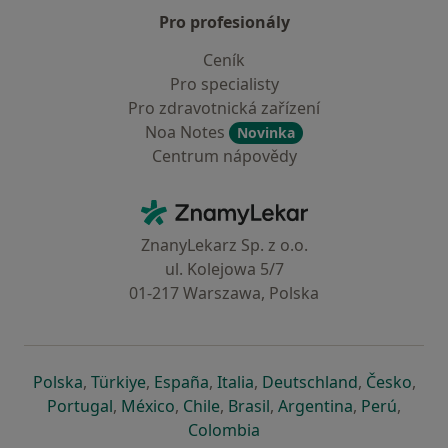
Pro profesionály
Ceník
Pro specialisty
Pro zdravotnická zařízení
Noa Notes
Novinka
Centrum nápovědy
Kontakt
ZnamyLekar - Hlavní stránka
ZnanyLekarz Sp. z o.o.
ul. Kolejowa 5/7
01-217 Warszawa, Polska
se otevře v nové záložce
se otevře v nové záložce
se otevře v nové záložce
se otevře v nové záložce
se otevře v 
se o
Polska
,
Türkiye
,
España
,
Italia
,
Deutschland
,
Česko
,
se otevře v nové záložce
se otevře v nové záložce
se otevře v nové záložce
se otevře v nové záložc
se otevře v 
se ote
Portugal
,
México
,
Chile
,
Brasil
,
Argentina
,
Perú
,
se otevře v nové záložce
Colombia