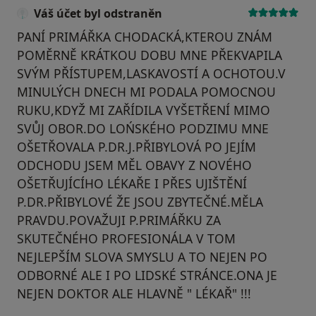
Váš účet byl odstraněn
PANÍ PRIMÁŘKA CHODACKÁ,KTEROU ZNÁM
POMĚRNĚ KRÁTKOU DOBU MNE PŘEKVAPILA
SVÝM PŘÍSTUPEM,LASKAVOSTÍ A OCHOTOU.V
MINULÝCH DNECH MI PODALA POMOCNOU
RUKU,KDYŽ MI ZAŘÍDILA VYŠETŘENÍ MIMO
SVŮJ OBOR.DO LOŃSKÉHO PODZIMU MNE
OŠETŘOVALA P.DR.J.PŘIBYLOVÁ PO JEJÍM
ODCHODU JSEM MĚL OBAVY Z NOVÉHO
OŠETŘUJÍCÍHO LÉKAŘE I PŘES UJIŠTĚNÍ
P.DR.PŘIBYLOVÉ ŽE JSOU ZBYTEČNÉ.MĚLA
PRAVDU.POVAŽUJI P.PRIMÁŘKU ZA
SKUTEČNÉHO PROFESIONÁLA V TOM
NEJLEPŠÍM SLOVA SMYSLU A TO NEJEN PO
ODBORNÉ ALE I PO LIDSKÉ STRÁNCE.ONA JE
NEJEN DOKTOR ALE HLAVNĚ " LÉKAŘ" !!!