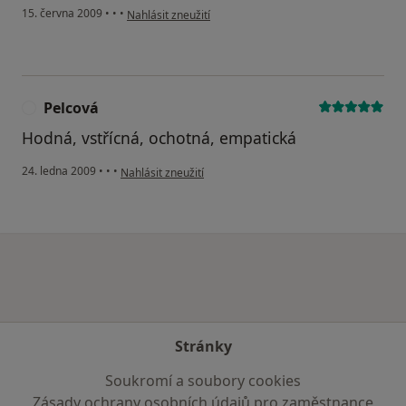
podle názoru uživatele Miroslav Nedělka , Chomutov
15. června 2009
•
•
•
Nahlásit zneužití
Pelcová
P
Hodná, vstřícná, ochotná, empatická
podle názoru uživatele Pelcová
24. ledna 2009
•
•
•
Nahlásit zneužití
Stránky
Soukromí a soubory cookies
Zásady ochrany osobních údajů pro zaměstnance