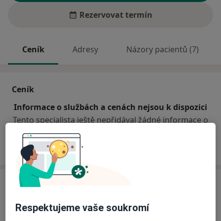
Rezervovat termín
Ceník
Adresy
Názory pacientů (7)
Ceník
Informace o službách a cenách nejsou k dispozici
Tento specialista ještě nepřidával žádné informace o
svých službách.
Adresa
Respektujeme vaše soukromí
Poliklinika Chomutov
Kochova 1185,
Chomutov
430 01