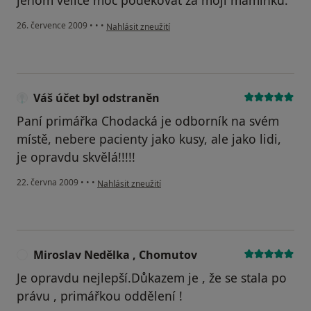
jenom velice moc poděkovat za mojí maminku.
podle názoru uživatele Pochman Martin
26. července 2009
•
•
•
Nahlásit zneužití
Váš účet byl odstraněn
Paní primářka Chodacká je odborník na svém
místě, nebere pacienty jako kusy, ale jako lidi,
je opravdu skvělá!!!!!
podle názoru uživatele Váš účet byl odstraněn
22. června 2009
•
•
•
Nahlásit zneužití
Miroslav Nedělka , Chomutov
M
Je opravdu nejlepší.Důkazem je , že se stala po
právu , primářkou oddělení !