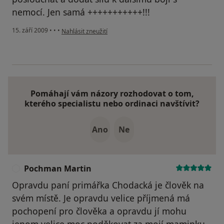
nemocí. Jen samá +++++++++++!!!
podle názoru uživatele Musilová
15. září 2009
•
•
•
Nahlásit zneužití
Pomáhají vám názory rozhodovat o tom,
kterého specialistu nebo ordinaci navštívit?
Ano
Ne
Pochman Martin
P
Opravdu paní primářka Chodacká je člověk na
svém místě. Je opravdu velice příjmená má
pochopení pro člověka a opravdu jí mohu