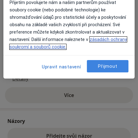
Přijetím povolujete nám a našim partnerům používat
soubory cookie (nebo podobné technologie) ke
Přiblížit mapu
shromažďování údajů pro statistické účely a poskytování
se otevře v nové záložce
obsahu na základě vašich zvyklostí při procházení. Své
preference můžete kdykoli zkontrolovat a aktualizovat v
Dostupnost
Na této adrese online kalendář není aktivní
nastavení. Další informace naleznete v
zásadách ochrany
Co mám v takové situaci udělat?
soukromí a souborů cookie.
Způsoby platby (soukromé návštěvy)
Přijmout
Upravit nastavení
Na teto adrese lékař přijímá pacienty na pojišťovnu
Detaily
Více
o adrese
Názory
Přidejte svůj názor