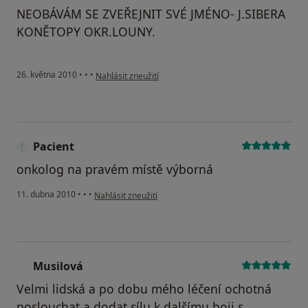
NEOBÁVÁM SE ZVEŘEJNIT SVÉ JMÉNO- J.SIBERA
KONĚTOPY OKR.LOUNY.
podle názoru uživatele Váš účet byl odstraněn
26. května 2010
•
•
•
Nahlásit zneužití
Pacient
onkolog na pravém místě výborná
podle názoru uživatele Pacient
11. dubna 2010
•
•
•
Nahlásit zneužití
Musilová
M
Velmi lidská a po dobu mého léčení ochotná
poslouchat a dodat sílu k dalšímu boji s