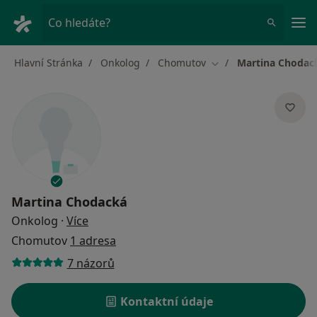
Hla
Co hledáte?
Hlavní Stránka
Onkolog
Chomutov
Martina Chodac
Změna města
Martina Chodacká
o specializacích
Onkolog
·
Více
Chomutov
1 adresa
7 názorů
Kontaktní údaje