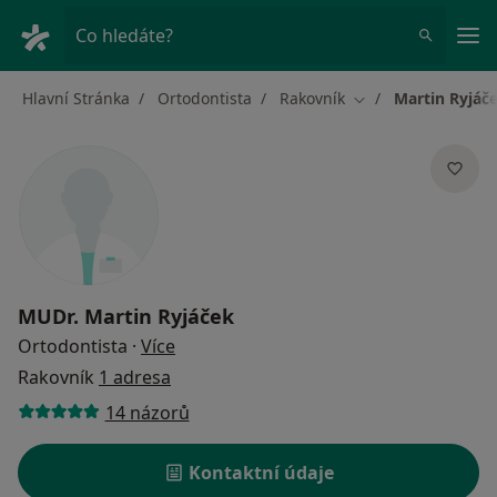
Hla
Co hledáte?
Hlavní Stránka
Ortodontista
Rakovník
Martin Ryjáč
Změna města
MUDr.
Martin Ryjáček
o specializacích
Ortodontista
·
Více
Rakovník
1 adresa
14 názorů
Kontaktní údaje