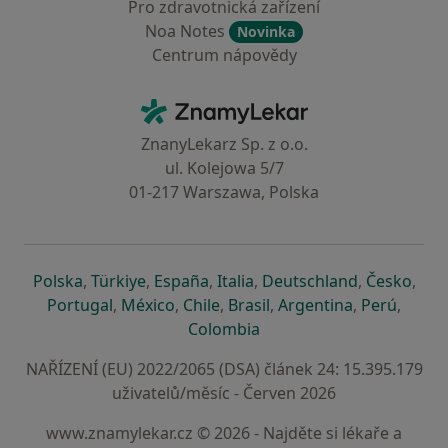
Pro zdravotnická zařízení
Noa Notes
Novinka
Centrum nápovědy
Kontakt
ZnamyLekar - Hlavní stránka
ZnanyLekarz Sp. z o.o.
ul. Kolejowa 5/7
01-217 Warszawa, Polska
se otevře v nové záložce
se otevře v nové záložce
se otevře v nové záložce
se otevře v nové záložce
se otevře v 
se o
Polska
,
Türkiye
,
España
,
Italia
,
Deutschland
,
Česko
,
se otevře v nové záložce
se otevře v nové záložce
se otevře v nové záložce
se otevře v nové záložc
se otevře v 
se ote
Portugal
,
México
,
Chile
,
Brasil
,
Argentina
,
Perú
,
se otevře v nové záložce
Colombia
NAŘÍZENÍ (EU) 2022/2065 (DSA) článek 24: 15.395.179
uživatelů/měsíc - Červen 2026
www.znamylekar.cz © 2026 - Najděte si lékaře a