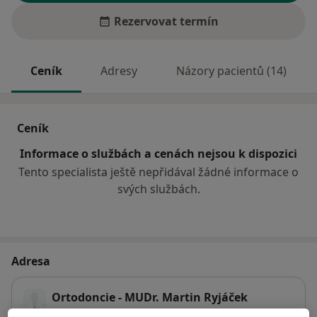
Rezervovat termín
Ceník
Adresy
Názory pacientů (14)
Ceník
Informace o službách a cenách nejsou k dispozici
Tento specialista ještě nepřidával žádné informace o
svých službách.
Adresa
Ortodoncie - MUDr. Martin Ryjáček
Bratří Burianů 1425,
Rakovník
26901