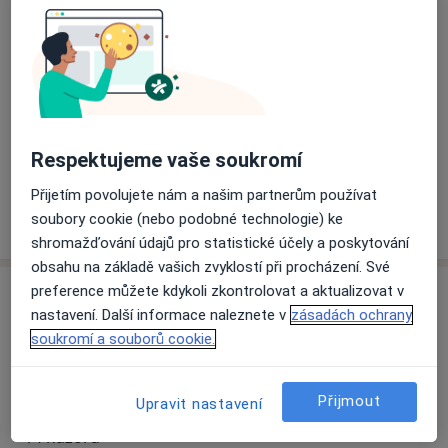
Přiblížit mapu
se otevře v nové záložce
Dostupnost
Na této adrese online kalendář není aktivní
Co mám v takové situaci udělat?
Respektujeme vaše soukromí
Přijetím povolujete nám a našim partnerům používat
Více
soubory cookie (nebo podobné technologie) ke
o adrese
shromažďování údajů pro statistické účely a poskytování
obsahu na základě vašich zvyklostí při procházení. Své
preference můžete kdykoli zkontrolovat a aktualizovat v
Názory
nastavení. Další informace naleznete v
zásadách ochrany
soukromí a souborů cookie.
Přidejte svůj názor
Přijmout
Upravit nastavení
14 názorů