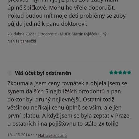
úplně špičkové. Mohu ho vřele doporučit.
Pokud budou mít moje děti problémy se zuby
půjdu jedině k panu doktorovi.
23. dubna 2022
•
Ortodoncie - MUDr. Martin Ryjáček
•
Jiný
•
podle názoru uživatele Ondřej Skipala
Nahlásit zneužití
Váš účet byl odstraněn
Zkoumala jsem ceny rovnátek a objela jsem se
synem dalších 5 nejbližších ortodontů a pan
doktor byl druhý nejlevnější. Ostatní totiž
většinou neříkají cenu úplně se vším, ale jen
první platbu. A když jsem se byla zeptat v Praze,
u ostatních i na pojišťovnu to stálo 2x tolik!
podle názoru uživatele Váš účet byl odstraněn
18. září 2014
•
•
•
Nahlásit zneužití