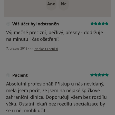
Ano
Ne
Váš účet byl odstraněn
Výjimečně precizní, pečlivý, přesný - dodržuje
na minutu i čas ošetření!
podle názoru uživatele Váš účet byl odstraněn
7. března 2013
•
•
•
Nahlásit zneužití
Pacient
Absolutní profesionál! Přístup u nás nevídaný,
měla jsem pocit, že jsem na nějaké špičkové
zahraniční klinice. Doporučuji všem bez rozdílu
věku. Ostatní lékaři bez rozdílu specializace by
se u něj mohli učit....