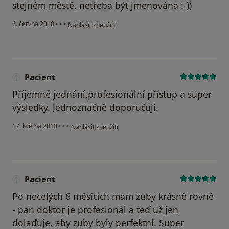
stejném městě, netřeba být jmenována :-))
podle názoru uživatele Pacient
6. června 2010
•
•
•
Nahlásit zneužití
Pacient
Příjemné jednání,profesionální přístup a super
výsledky. Jednoznačně doporučuji.
podle názoru uživatele Pacient
17. května 2010
•
•
•
Nahlásit zneužití
Pacient
Po necelých 6 měsících mám zuby krásně rovné
- pan doktor je profesionál a teď už jen
dolaďuje, aby zuby byly perfektní. Super