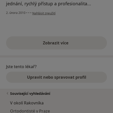
jednání, rychlý přístup a profesionalita...
podle názoru uživatele Pacient
2. února 2010
•
•
•
Nahlásit zneužití
Zobrazit více
výše uvedené názory
Jste tento lékař?
Upravit nebo spravovat profil
Související vyhledávání
V okolí Rakovníka
Ortodontisté v Praze