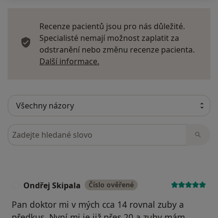
Recenze pacientů jsou pro nás důležité.
Specialisté nemají možnost zaplatit za
odstranění nebo změnu recenze pacienta.
Další informace o názorech
Další informace.
Hledejte v názorech
Ondřej Skipala
Číslo ověřené
O
Pan doktor mi v mých cca 14 rovnal zuby a
předkus. Nyní mi je již přes 20 a zuby mám