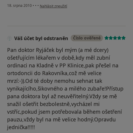
podle názoru uživatele Pacient
18. srpna 2010
•
•
•
Nahlásit zneužití
Váš účet byl odstraněn
Číslo ověřené
Pan doktor Ryjáček byl mým (a mé dcery)
ošetřujícím lékařem v době,kdy měl zubní
ordinaci na Kladně v PP Klinice,pak přešel na
ortodoncii do Rakovníka,což mě velice
mrzí:-)).Od té doby nemohu sehnat tak
vynikajícího,šikovného a milého zubaře!Přístup
pana doktora byl až neuvěřitelný.Vždy se mě
snažil ošetřit bezbolestně,vycházel mi
vstříc,pokud jsem potřebovala během ošetření
pauzu,vždy byl na mě velice hodný.Opravdu
jednička!!!!!