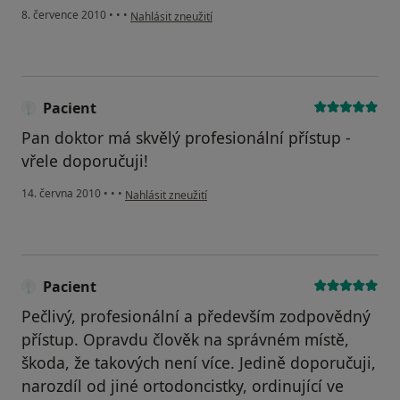
podle názoru uživatele Váš účet byl odstraněn
8. července 2010
•
•
•
Nahlásit zneužití
Pacient
Pan doktor má skvělý profesionální přístup -
vřele doporučuji!
podle názoru uživatele Pacient
14. června 2010
•
•
•
Nahlásit zneužití
Pacient
Pečlivý, profesionální a především zodpovědný
přístup. Opravdu člověk na správném místě,
škoda, že takových není více. Jedině doporučuji,
narozdíl od jiné ortodoncistky, ordinující ve