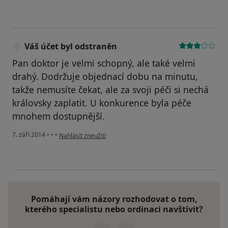
Váš účet byl odstraněn
Pan doktor je velmi schopný, ale také velmi
drahý. Dodržuje objednací dobu na minutu,
takže nemusíte čekat, ale za svoji péči si nechá
královsky zaplatit. U konkurence byla péče
mnohem dostupnější.
podle názoru uživatele Váš účet byl odstraněn
7. září 2014
•
•
•
Nahlásit zneužití
Pomáhají vám názory rozhodovat o tom,
kterého specialistu nebo ordinaci navštívit?