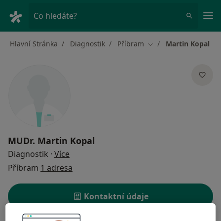
Hla
Co hledáte?
Hlavní Stránka
Diagnostik
Příbram
Martin Kopal
Změna města
MUDr.
Martin Kopal
o specializacích
Diagnostik
·
Více
Příbram
1 adresa
Kontaktní údaje