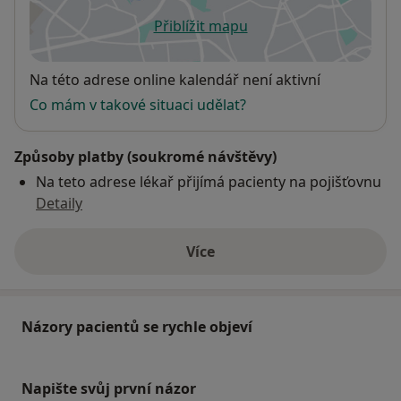
Přiblížit mapu
se otevře v nové záložce
Dostupnost
Na této adrese online kalendář není aktivní
Co mám v takové situaci udělat?
Způsoby platby (soukromé návštěvy)
Na teto adrese lékař přijímá pacienty na pojišťovnu
Detaily
Více
o adrese
Názory pacientů se rychle objeví
Napište svůj první názor