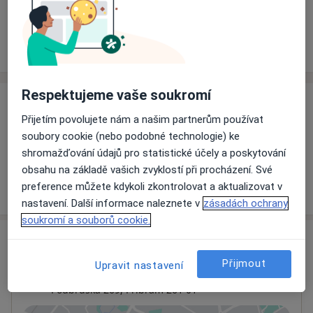
Rezervovat termín
Ceník
Adresy
Názory pacientů
Respektujeme vaše soukromí
Ceník
Přijetím povolujete nám a našim partnerům používat
Informace o službách a cenách nejsou k dispozici
soubory cookie (nebo podobné technologie) ke
Tento specialista ještě nepřidával žádné informace o
shromažďování údajů pro statistické účely a poskytování
svých službách.
obsahu na základě vašich zvyklostí při procházení. Své
preference můžete kdykoli zkontrolovat a aktualizovat v
nastavení. Další informace naleznete v
zásadách ochrany
soukromí a souborů cookie.
Adresa
Přijmout
Upravit nastavení
Oblastní nemocnice Příbram, a.s.
Podbrdská 269,
Příbram
261 01