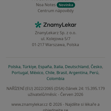
Noa Notes
Novinka
Centrum nápovědy
Kontakt
ZnamyLekar - Hlavní stránka
ZnanyLekarz Sp. z o.o.
ul. Kolejowa 5/7
01-217 Warszawa, Polska
se otevře v nové záložce
se otevře v nové záložce
se otevře v nové záložce
se otevře v nové záložce
se otevře v 
se o
Polska
,
Türkiye
,
España
,
Italia
,
Deutschland
,
Česko
,
se otevře v nové záložce
se otevře v nové záložce
se otevře v nové záložce
se otevře v nové záložc
se otevře v 
se ote
Portugal
,
México
,
Chile
,
Brasil
,
Argentina
,
Perú
,
se otevře v nové záložce
Colombia
NAŘÍZENÍ (EU) 2022/2065 (DSA) článek 24: 15.395.179
uživatelů/měsíc - Červen 2026
www.znamylekar.cz © 2026 - Najděte si lékaře a
objednejte se