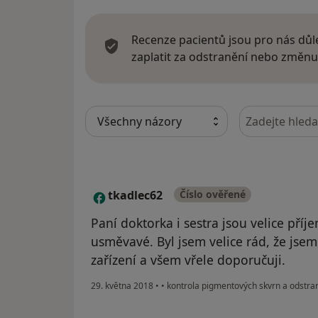
Recenze pacientů jsou pro nás důle
zaplatit za odstranění nebo změnu
Hledejte v ná
tkadlec62
Číslo ověřené
T
Paní doktorka i sestra jsou velice příje
usměvavé. Byl jsem velice rád, že jsem
zařízení a všem vřele doporučuji.
29. května 2018
•
•
kontrola pigmentových skvrn a odstraně