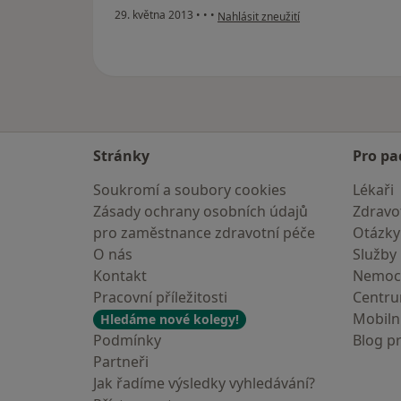
podle názoru uživatele Váš účet byl 
29. května 2013
•
•
•
Nahlásit zneužití
Stránky
Pro pa
Soukromí a soubory cookies
Lékaři
Zásady ochrany osobních údajů
Zdravot
pro zaměstnance zdravotní péče
Otázky
O nás
Služby
Kontakt
Nemoc
Pracovní příležitosti
Centr
Mobilní
Hledáme nové kolegy!
Podmínky
Blog p
Partneři
Jak řadíme výsledky vyhledávání?