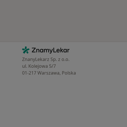
Kontakt
ZnamyLekar - Hlavní stránka
ZnanyLekarz Sp. z o.o.
ul. Kolejowa 5/7
01-217 Warszawa, Polska