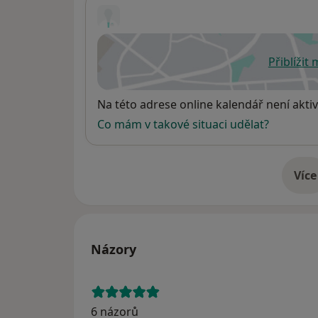
Přiblížit
se
Dostupnost
Na této adrese online kalendář není aktiv
Co mám v takové situaci udělat?
Více
o 
Názory
6 názorů