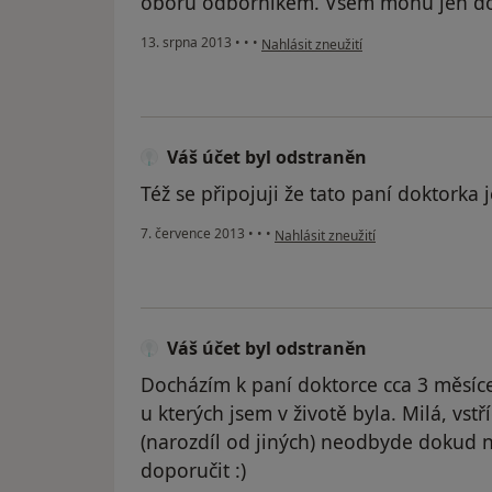
oboru odborníkem. Všem mohu jen do
podle názoru uživatele Váš účet byl o
13. srpna 2013
•
•
•
Nahlásit zneužití
Váš účet byl odstraněn
Též se připojuji že tato paní doktorka j
podle názoru uživatele Váš účet byl
7. července 2013
•
•
•
Nahlásit zneužití
Váš účet byl odstraněn
Docházím k paní doktorce cca 3 měsíce 
u kterých jsem v životě byla. Milá, vst
(narozdíl od jiných) neodbyde dokud 
doporučit :)