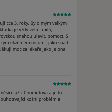
ji cca 3. roky. Bylo mým velkým
oktorka je vždy velmi milá,
rovskou snahou ulevit, pomoct. S
ckým ekzémem mi umí, jako snad
Děkuji moc za lékaře jako je ona
odstraněn
 měsíce až z Chomutova a je to
louhotrvajíci kožní problém a