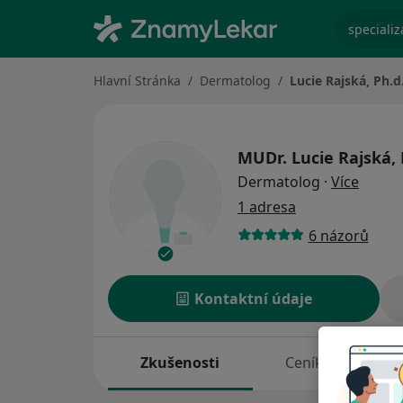
specializ
Hlavní Stránka
Dermatolog
Lucie Rajská, Ph.d
MUDr.
Lucie Rajská, 
o spec
Dermatolog
·
Více
1 adresa
6 názorů
Kontaktní údaje
Zkušenosti
Ceník
A