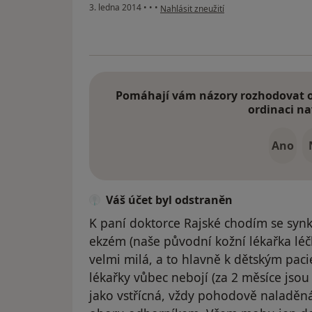
podle názoru uživatele Váš účet byl od
3. ledna 2014
•
•
•
Nahlásit zneužití
Pomáhají vám názory rozhodovat o 
ordinaci na
Ano
Váš účet byl odstraněn
K paní doktorce Rajské chodím se syn
ekzém (naše původní kožní lékařka léčb
velmi milá, a to hlavně k dětským paci
lékařky vůbec nebojí (za 2 měsíce jso
jako vstřícná, vždy pohodově naladěná