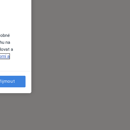
dobné
ahu na
lovat a
omí a
řijmout