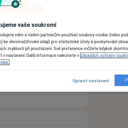
ujeme vaše soukromí
ovolujete nám a našim partnerům používat soubory cookie (nebo po
e) ke shromažďování údajů pro statistické účely a poskytování obs
ich zvyklostí při procházení. Své preference můžete kdykoli zkontro
t v nastavení. Další informace naleznete v
zásadách ochrany soukr
okie.
ách nejsou k dispozici
P
Upravit nastavení
ádné informace o svých službách.