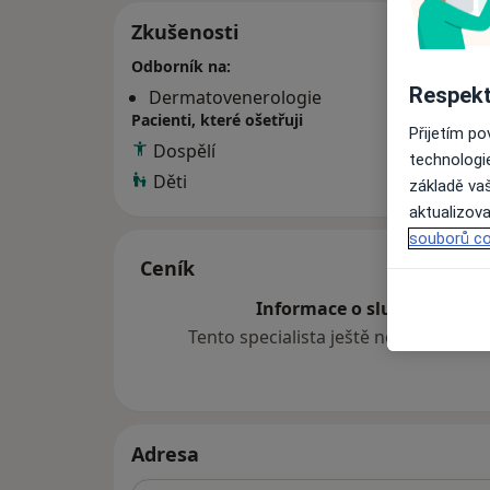
Zkušenosti
Odborník na:
Respekt
Dermatovenerologie
Pacienti, které ošetřuji
Přijetím p
Dospělí
technologi
Děti
základě vaš
aktualizova
souborů co
Ceník
Informace o službách a cen
Tento specialista ještě nepřidával ž
Adresa