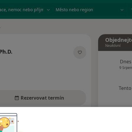
ace, nemoc nebo příjmení
Město nebo region
.
Objednejt
Neaktivní
Ph.D.
ializacích
Dnes
9 Srpen
Tento 
Rezervovat termín
dresy
Názory pacientů (6)