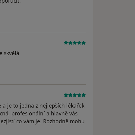
poručit.
dstraněn
e skvělá
 odstraněn
a je to jedna z nejlepších lékařek
řícná, profesionální a hlavně vás
nezjistí co vám je. Rozhodně mohu