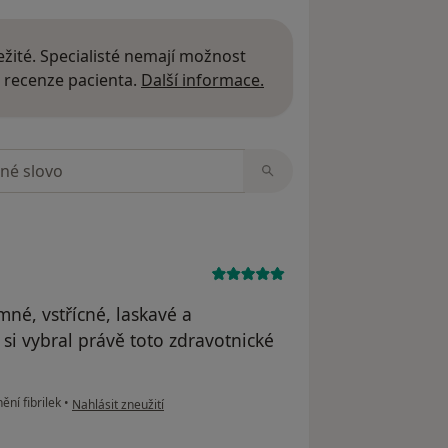
žité. Specialisté nemají možnost
Další informace o názor
 recenze pacienta.
Další informace.
zorech
mné, vstřícné, laskavé a
 si vybral právě toto zdravotnické
podle názoru uživatele tkadlec62
ní fibrilek
•
Nahlásit zneužití