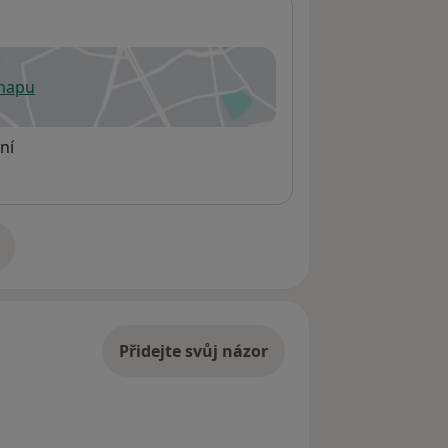
 mapu
 otevře v nové záložce
ní
adrese
Přidejte svůj názor