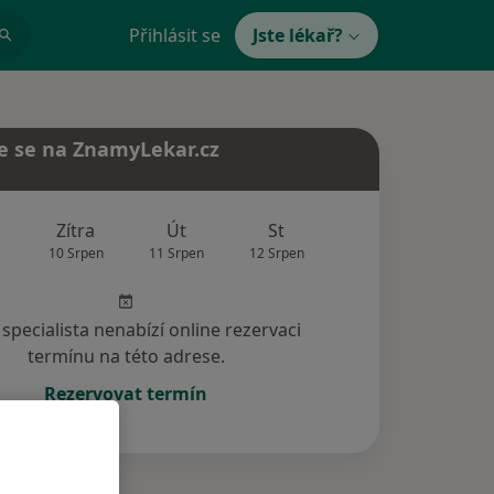
Přihlásit se
Jste lékař?
e se na ZnamyLekar.cz
Zítra
Út
St
Čt
Pá
10 Srpen
11 Srpen
12 Srpen
13 Srpen
14 Srp
specialista nenabízí online rezervaci
termínu na této adrese.
Rezervovat termín