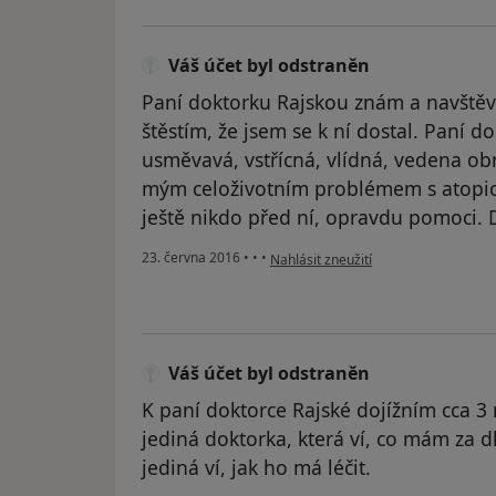
Váš účet byl odstraněn
Paní doktorku Rajskou znám a navštěvu
štěstím, že jsem se k ní dostal. Paní d
usměvavá, vstřícná, vlídná, vedena ob
mým celoživotním problémem s atopi
ještě nikdo před ní, opravdu pomoci. 
podle názoru uživatele Váš účet byl 
23. června 2016
•
•
•
Nahlásit zneužití
Váš účet byl odstraněn
K paní doktorce Rajské dojížním cca 3
jediná doktorka, která ví, co mám za d
jediná ví, jak ho má léčit.