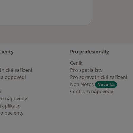
odstraněn
cienty
Pro profesionály
Ceník
nická zařízení
Pro specialisty
 a odpovědi
Pro zdravotnická zařízení
Noa Notes
Novinka
i
Centrum nápovědy
um nápovědy
 aplikace
ro pacienty