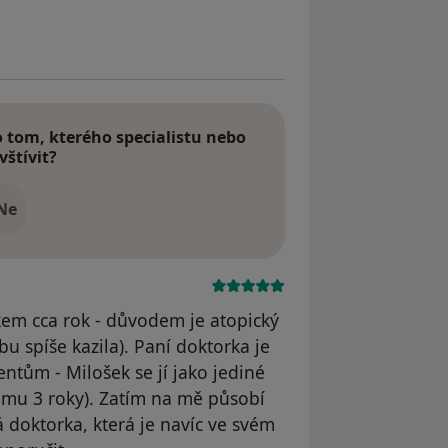
straněn
tom, kterého specialistu nebo
vštívit?
Ne
kem cca rok - důvodem je atopický
u spíše kazila). Paní doktorka je
entům - Milošek se jí jako jediné
u mu 3 roky). Zatím na mě působí
 doktorka, která je navíc ve svém