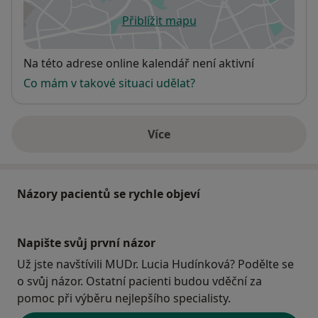
Přiblížit mapu
se otevře v nové záložce
Dostupnost
Na této adrese online kalendář není aktivní
Co mám v takové situaci udělat?
Více
o adrese
Názory pacientů se rychle objeví
Napište svůj první názor
Už jste navštívili MUDr. Lucia Hudínková? Podělte se
o svůj názor. Ostatní pacienti budou vděční za
pomoc při výběru nejlepšího specialisty.