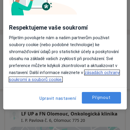
Rezervovat termín
Ceník
Adresy
Názory pacientů
Respektujeme vaše soukromí
Přijetím povolujete nám a našim partnerům používat
Ceník
soubory cookie (nebo podobné technologie) ke
shromažďování údajů pro statistické účely a poskytování
Informace o službách a cenách nejsou k dispozici
obsahu na základě vašich zvyklostí při procházení. Své
Tento specialista ještě nepřidával žádné informace o
preference můžete kdykoli zkontrolovat a aktualizovat v
svých službách.
nastavení. Další informace naleznete v
zásadách ochrany
soukromí a souborů cookie.
Přijmout
Upravit nastavení
Adresa
LF UP a FN Olomouc, Onkologická klinika
I. P. Pavlova č. 6,
Olomouc
775 20