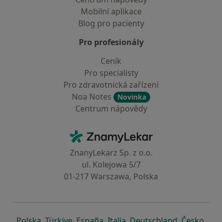
Mobilní aplikace
Blog pro pacienty
Pro profesionály
Ceník
Pro specialisty
Pro zdravotnická zařízení
Noa Notes
Novinka
Centrum nápovědy
Kontakt
ZnamyLekar - Hlavní stránka
ZnanyLekarz Sp. z o.o.
ul. Kolejowa 5/7
01-217 Warszawa, Polska
se otevře v nové záložce
se otevře v nové záložce
se otevře v nové záložce
se otevře v nové záložce
se otevře v 
se o
Polska
,
Türkiye
,
España
,
Italia
,
Deutschland
,
Česko
,