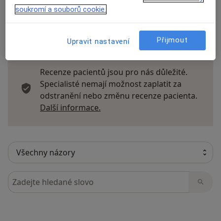
soukromí a souborů cookie.
17 názorů
Přijmout
Upravit nastavení
Recenze pacientů jsou pro nás důležité.
Specialisté nemají možnost zaplatit za
odstranění nebo změnu recenze pacienta.
Další informace o názorech
Další informace.
Hledejte v názorech