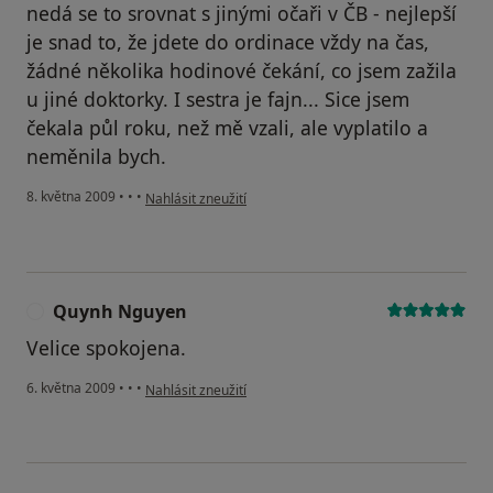
nedá se to srovnat s jinými očaři v ČB - nejlepší
je snad to, že jdete do ordinace vždy na čas,
žádné několika hodinové čekání, co jsem zažila
u jiné doktorky. I sestra je fajn... Sice jsem
čekala půl roku, než mě vzali, ale vyplatilo a
neměnila bych.
podle názoru uživatele Martina
8. května 2009
•
•
•
Nahlásit zneužití
Quynh Nguyen
Q
Velice spokojena.
podle názoru uživatele Quynh Nguyen
6. května 2009
•
•
•
Nahlásit zneužití