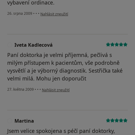
vybavení ordinace.
podle názoru uživatele J.V.
26. srpna 2009
•
•
•
Nahlásit zneužití
Iveta Kadlecová
I
Paní doktorka je velmi příjemná, pečlivá s
milým přístupem k pacientům, vše podrobně
vysvětlí a je výborný diagnostik. Sestřička také
velmi milá. Mohu jen doporučit
podle názoru uživatele Iveta Kadlecová
27. května 2009
•
•
•
Nahlásit zneužití
Martina
M
Jsem velice spokojena s péčí paní doktorky,