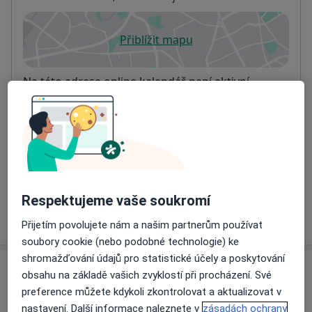
Přiblížit mapu
se otevře v nové záložce
Dostupnost
Na této adrese online kalendář není aktivní
Co mám v takové situaci udělat?
Způsoby platby (soukromé návštěvy)
Na teto adrese lékař přijímá pacienty na pojišťovnu
Detaily
Respektujeme vaše soukromí
Více
o adrese
Přijetím povolujete nám a našim partnerům používat
soubory cookie (nebo podobné technologie) ke
shromažďování údajů pro statistické účely a poskytování
Názory
obsahu na základě vašich zvyklostí při procházení. Své
preference můžete kdykoli zkontrolovat a aktualizovat v
Přidejte svůj názor
nastavení. Další informace naleznete v
zásadách ochrany