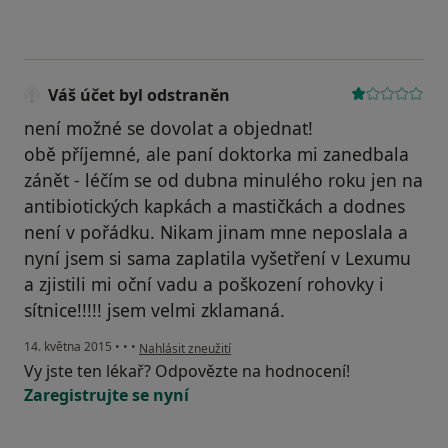
Váš účet byl odstraněn
není možné se dovolat a objednat!
obě příjemné, ale paní doktorka mi zanedbala
zánět - léčím se od dubna minulého roku jen na
antibiotických kapkách a mastičkách a dodnes
není v pořádku. Nikam jinam mne neposlala a
nyní jsem si sama zaplatila vyšetření v Lexumu
a zjistili mi oční vadu a poškození rohovky i
sítnice!!!!! jsem velmi zklamaná.
podle názoru uživatele Váš účet byl odstraněn
14. května 2015
•
•
•
Nahlásit zneužití
Vy jste ten lékař? Odpovězte na hodnocení!
Zaregistrujte se nyní