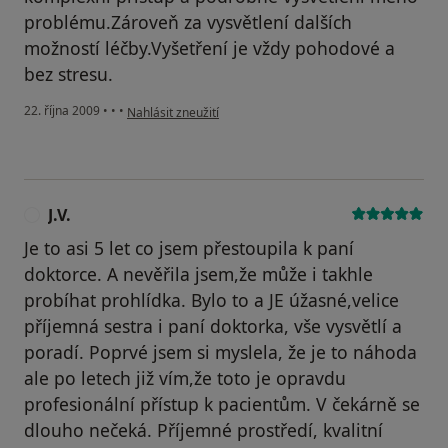
problému.Zároveň za vysvětlení dalších
možností léčby.Vyšetření je vždy pohodové a
bez stresu.
podle názoru uživatele Pacient
22. října 2009
•
•
•
Nahlásit zneužití
J.V.
J
Je to asi 5 let co jsem přestoupila k paní
doktorce. A nevěřila jsem,že může i takhle
probíhat prohlídka. Bylo to a JE úžasné,velice
příjemná sestra i paní doktorka, vše vysvětlí a
poradí. Poprvé jsem si myslela, že je to náhoda
ale po letech již vím,že toto je opravdu
profesionální přístup k pacientům. V čekárně se
dlouho nečeká. Příjemné prostředí, kvalitní