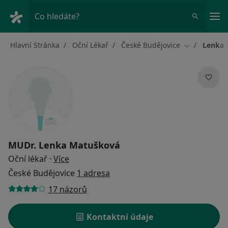
Hla
Co hledáte?
Hlavní Stránka
Oční Lékař
České Budějovice
Lenka 
Změna měst
MUDr.
Lenka Matušková
o specializacích
Oční lékař
·
Více
České Budějovice
1 adresa
17 názorů
Kontaktní údaje