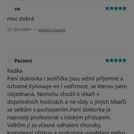
va
V
moc dobrá
podle názoru uživatele va
23. října 2009
•
•
•
Nahlásit zneužití
Pacient
Radka
Paní dokrorka i sestřička jsou velmi příjemné a
ochotné.Vyhovuje mi i vstřícnost, se kterou jsem
objednaná. Nemohu chodit k lékaři v
dopoledních hodinách a ne vždy u jiných lékařů
se setkám s pochopením.Paní doktorka je
naprostý profesionál s lidským přístupem.
Vděčím jí za včasné odhalení choroby,
komplexní přístup a podrobné vysvětlení mého