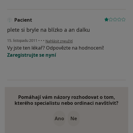
Pacient
plete si bryle na blízko a an dalku
podle názoru uživatele Pacient
15. listopadu 2011
•
•
•
Nahlásit zneužití
Vy jste ten lékař? Odpovězte na hodnocení!
Zaregistrujte se nyní
Pomáhají vám názory rozhodovat o tom,
kterého specialistu nebo ordinaci navštívit?
Ano
Ne