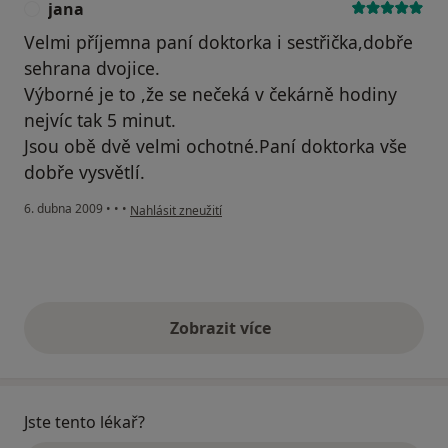
jana
J
Velmi příjemna paní doktorka i sestřička,dobře
sehrana dvojice.
Výborné je to ,že se nečeká v čekárně hodiny
nejvíc tak 5 minut.
Jsou obě dvě velmi ochotné.Paní doktorka vše
dobře vysvětlí.
podle názoru uživatele jana
6. dubna 2009
•
•
•
Nahlásit zneužití
Zobrazit více
výše uvedené názory
Jste tento lékař?