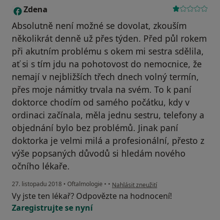
Zdena
Z
Absolutně není možné se dovolat, zkouším
několikrát denně už přes týden. Před půl rokem
při akutním problému s okem mi sestra sdělila,
ať si s tím jdu na pohotovost do nemocnice, že
nemají v nejbližších třech dnech volný termín,
přes moje námitky trvala na svém. To k paní
doktorce chodím od samého počátku, kdy v
ordinaci začínala, měla jednu sestru, telefony a
objednání bylo bez problémů. Jinak paní
doktorka je velmi milá a profesionální, přesto z
výše popsaných důvodů si hledám nového
očního lékaře.
podle názoru uživatele Zdena
27. listopadu 2018
•
Oftalmologie
•
•
Nahlásit zneužití
Vy jste ten lékař? Odpovězte na hodnocení!
Zaregistrujte se nyní