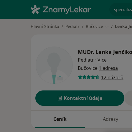
specializ
Hlavní Stránka
Pediatr
Bučovice
Lenka J
Změna města
MUDr.
Lenka Jenčík
o specializ
Pediatr
·
Více
Bučovice
1 adresa
12 názorů
Kontaktní údaje
Ceník
Adresy