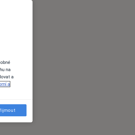
dobné
ahu na
lovat a
omí a
řijmout