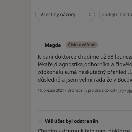
Hledejte v ná
Magda
Číslo ověřené
M
K paní doktorce chodíme už 38 let,ne
lékaře,diagnostika,odborníka a člověka
zdokonaluje,má neskutečný přehled .L
důsledně a jsem velmi ráda že v Bučov
po
16. března 2021
•
Ordinace PL pro děti a dorost
•
Jiný
•
Na
Váš účet byl odstraněn
Chodím s dcerou k této paní doktorce