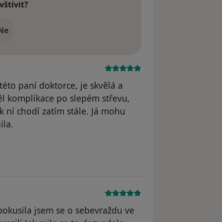
vštívit?
Ne
éto paní doktorce, je skvělá a
měl komplikace po slepém střevu,
k ní chodí zatím stále. Já mohu
ila.
odstraněn
 pokusila jsem se o sebevraždu ve