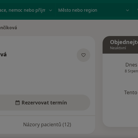
ace, nemoc nebo příjmení
Město nebo region
enčíková
Objednejt
Neaktivní
ová
acích
Dnes
8 Srpen
Tento 
Rezervovat termín
Názory pacientů (12)