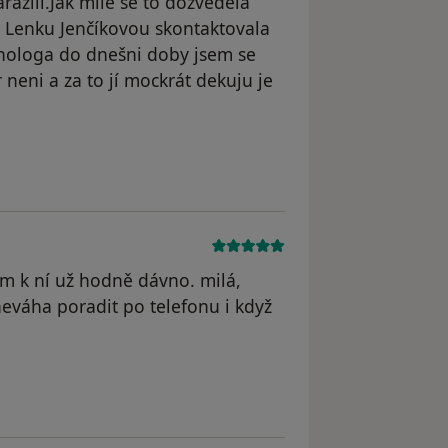
azili.Jak mile se to dozvedela
Lenku Jenčíkovou skontaktovala
ychologa do dnešni doby jsem se
 neni a za to jí mockrát dekuju je
ím k ní už hodně dávno. milá,
eváha poradit po telefonu i když
nt