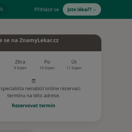
Přihlásit se
Jste lékař?
e se na ZnamyLekar.cz
Zítra
Po
Út
St
Čt
9 Srpen
10 Srpen
11 Srpen
12 Srpen
13 Srp
specialista nenabízí online rezervaci
termínu na této adrese.
Rezervovat termín