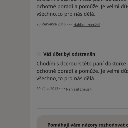
ochotně poradí a pomůže. Je velmi důsl
všechno,co pro nás dělá.
podle názoru uživatele Váš účet b
20. července 2016
•
•
•
Nahlásit zneužití
Váš účet byl odstraněn
Chodím s dcerou k této paní doktorce
ochotně poradí a pomůže. Je velmi důsl
všechno,co pro nás dělá.
podle názoru uživatele Váš účet byl od
30. října 2013
•
•
•
Nahlásit zneužití
Pomáhají vám názory rozhodovat o 