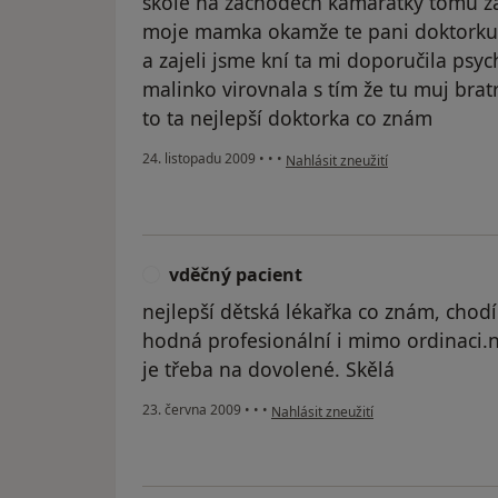
škole na záchodech kamarátky tomu zar
moje mamka okamže te pani doktorku 
a zajeli jsme kní ta mi doporučila ps
malinko virovnala s tím že tu muj bratr
to ta nejlepší doktorka co znám
podle názoru uživatele Pacient
24. listopadu 2009
•
•
•
Nahlásit zneužití
vděčný pacient
V
nejlepší dětská lékařka co znám, chod
hodná profesionální i mimo ordinaci.n
je třeba na dovolené. Skělá
podle názoru uživatele vděčný pacie
23. června 2009
•
•
•
Nahlásit zneužití