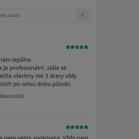
zorech
znám lepšího
.Je profesionální ,stále se
éčila všechny mé 3 dcery vždy
icích po celou dobu působí.
dle názoru uživatele Magda
hlásit zneužití
 a jsem velmi spokojená. Vždy nám