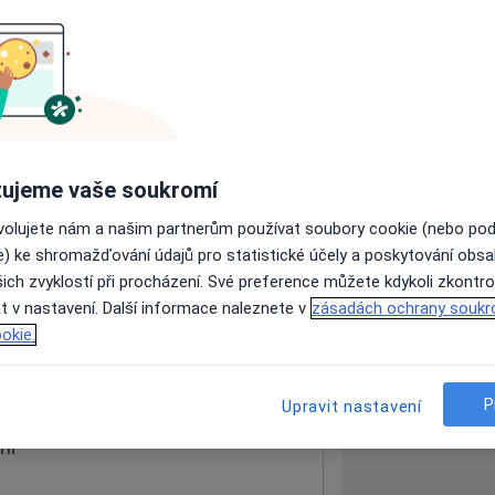
ách nejsou k dispozici
ádné informace o svých službách.
ujeme vaše soukromí
ovolujete nám a našim partnerům používat soubory cookie (nebo po
e) ke shromažďování údajů pro statistické účely a poskytování obs
ich zvyklostí při procházení. Své preference můžete kdykoli zkontro
t v nastavení. Další informace naleznete v
zásadách ochrany soukr
okie.
 mapu
 otevře v nové záložce
P
Upravit nastavení
ní