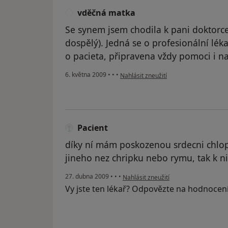
vděčná matka
V
Se synem jsem chodila k pani doktorce 
dospělý). Jedná se o profesionální lék
o pacieta, připravena vždy pomoci i n
podle názoru uživatele vděčná matka
6. května 2009
•
•
•
Nahlásit zneužití
Pacient
díky ní mám poskozenou srdecni chlop
jineho nez chripku nebo rymu, tak k ni 
podle názoru uživatele Pacient
27. dubna 2009
•
•
•
Nahlásit zneužití
Vy jste ten lékař? Odpovězte na hodnocen