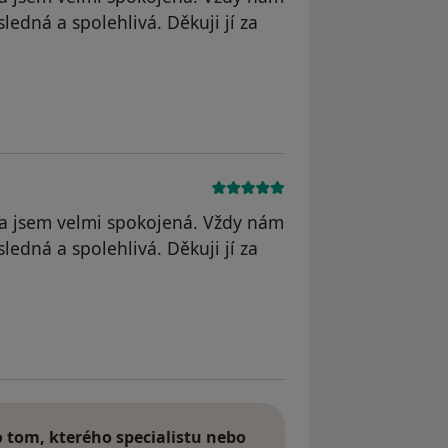
edná a spolehlivá. Děkuji jí za
yl odstraněn
 a jsem velmi spokojená. Vždy nám
edná a spolehlivá. Děkuji jí za
straněn
tom, kterého specialistu nebo