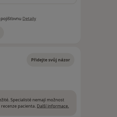
 pojišťovnu
Detaily
adrese
Přidejte svůj názor
žité. Specialisté nemají možnost
Další informace o názor
 recenze pacienta.
Další informace.