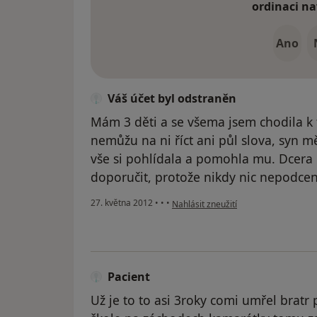
ordinaci na
Ano
Váš účet byl odstraněn
Mám 3 děti a se všema jsem chodila k t
nemůžu na ni říct ani půl slova, syn 
vše si pohlídala a pomohla mu. Dcera 
doporučit, protože nikdy nic nepodcen
podle názoru uživatele Váš účet byl 
27. května 2012
•
•
•
Nahlásit zneužití
Pacient
Už je to to asi 3roky comi umřel bratr