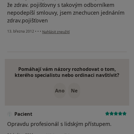
že zdrav. pojišťovny s takovým odborníkem
nepodepíší smlouvy, jsem znechucen jednáním
zdrav.pojišťoven
podle názoru uživatele pacient
13. března 2012
•
•
•
Nahlásit zneužití
Pomáhají vám názory rozhodovat o tom,
kterého specialistu nebo ordinaci navštívit?
Ano
Ne
Pacient
Opravdu profesionál s lidským přístupem.
podle názoru uživatele Pacient