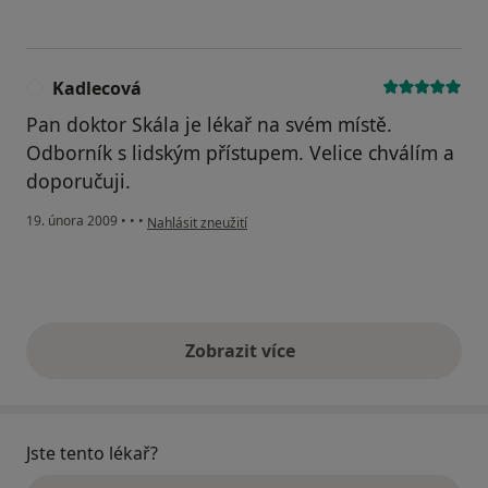
Kadlecová
K
Pan doktor Skála je lékař na svém místě.
Odborník s lidským přístupem. Velice chválím a
doporučuji.
podle názoru uživatele Kadlecová
19. února 2009
•
•
•
Nahlásit zneužití
Zobrazit více
výše uvedené názory
Jste tento lékař?