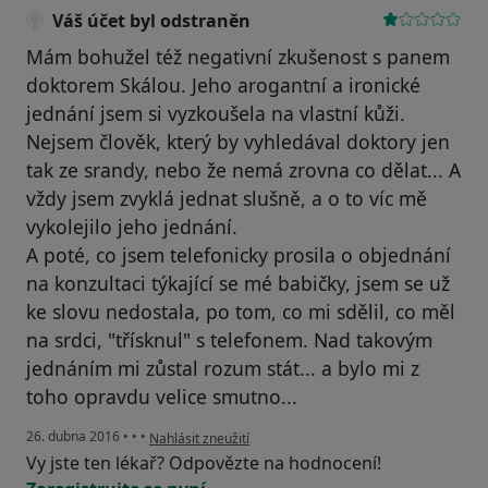
Váš účet byl odstraněn
Mám bohužel též negativní zkušenost s panem
doktorem Skálou. Jeho arogantní a ironické
jednání jsem si vyzkoušela na vlastní kůži.
Nejsem člověk, který by vyhledával doktory jen
tak ze srandy, nebo že nemá zrovna co dělat... A
vždy jsem zvyklá jednat slušně, a o to víc mě
vykolejilo jeho jednání.
A poté, co jsem telefonicky prosila o objednání
na konzultaci týkající se mé babičky, jsem se už
ke slovu nedostala, po tom, co mi sdělil, co měl
na srdci, "třísknul" s telefonem. Nad takovým
jednáním mi zůstal rozum stát... a bylo mi z
toho opravdu velice smutno...
podle názoru uživatele Váš účet byl odstraněn
26. dubna 2016
•
•
•
Nahlásit zneužití
Vy jste ten lékař? Odpovězte na hodnocení!