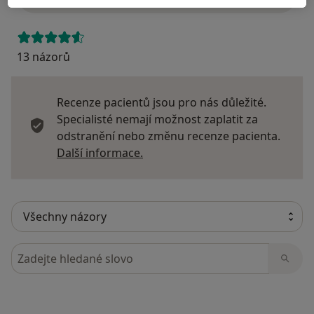
13 názorů
Recenze pacientů jsou pro nás důležité.
Specialisté nemají možnost zaplatit za
odstranění nebo změnu recenze pacienta.
Další informace o názorech
Další informace.
Hledejte v názorech