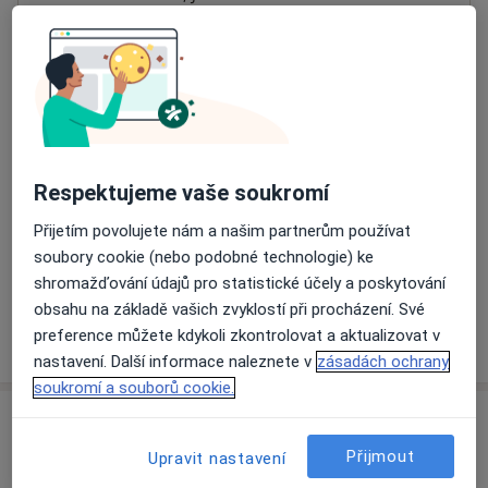
Přiblížit mapu
se otevře v nové záložce
Dostupnost
Na této adrese online kalendář není aktivní
Co mám v takové situaci udělat?
Respektujeme vaše soukromí
Způsoby platby (soukromé návštěvy)
Přijetím povolujete nám a našim partnerům používat
Na teto adrese lékař přijímá pacienty na pojišťovnu
soubory cookie (nebo podobné technologie) ke
Detaily
shromažďování údajů pro statistické účely a poskytování
obsahu na základě vašich zvyklostí při procházení. Své
Více
preference můžete kdykoli zkontrolovat a aktualizovat v
o adrese
nastavení. Další informace naleznete v
zásadách ochrany
soukromí a souborů cookie.
Názory
Přijmout
Upravit nastavení
Přidejte svůj názor