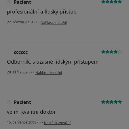
Pacient
profesionální a lidský přístup
podle názoru uživatele Pacient
22. března 2010
•
•
•
Nahlásit zneužití
cccccc
C
Odborník, s úžasně lidským přístupem
podle názoru uživatele cccccc
29. září 2009
•
•
•
Nahlásit zneužití
Pacient
velmi kvalitni doktor
podle názoru uživatele Pacient
15. července 2009
•
•
•
Nahlásit zneužití