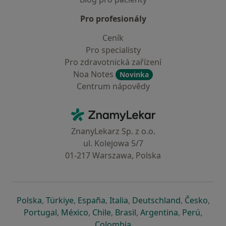
Pro profesionály
Ceník
Pro specialisty
Pro zdravotnická zařízení
Noa Notes
Novinka
Centrum nápovědy
Kontakt
ZnamyLekar - Hlavní stránka
ZnanyLekarz Sp. z o.o.
ul. Kolejowa 5/7
01-217 Warszawa, Polska
se otevře v nové záložce
se otevře v nové záložce
se otevře v nové záložce
se otevře v nové záložce
se otevře v 
se o
Polska
,
Türkiye
,
España
,
Italia
,
Deutschland
,
Česko
,
se otevře v nové záložce
se otevře v nové záložce
se otevře v nové záložce
se otevře v nové záložc
se otevře v 
se ote
Portugal
,
México
,
Chile
,
Brasil
,
Argentina
,
Perú
,
se otevře v nové záložce
Colombia