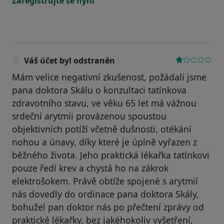
Zaregistrujte se nyní
Váš účet byl odstraněn
Mám velice negativní zkušenost, požádali jsme
pana doktora Skálu o konzultaci tatínkova
zdravotního stavu, ve věku 65 let má vážnou
srdeční arytmii provázenou spoustou
objektivních potíží včetně dušnosti, otékání
nohou a únavy, díky které je úplně vyřazen z
běžného života. Jeho praktická lékařka tatínkovi
pouze ředí krev a chystá ho na zákrok
elektrošokem. Právě obtíže spojené s arytmií
nás dovedly do ordinace pana doktora Skály,
bohužel pan doktor nás po přečtení zprávy od
praktické lékařky, bez jakéhokoliv vyšetření,