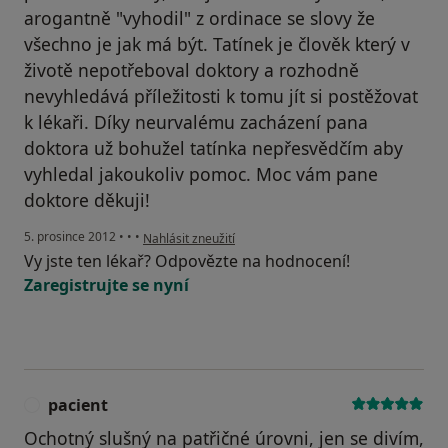
arogantně "vyhodil" z ordinace se slovy že
všechno je jak má být. Tatínek je člověk který v
životě nepotřeboval doktory a rozhodně
nevyhledává příležitosti k tomu jít si postěžovat
k lékaři. Díky neurvalému zacházení pana
doktora už bohužel tatínka nepřesvědčím aby
vyhledal jakoukoliv pomoc. Moc vám pane
doktore děkuji!
podle názoru uživatele Váš účet byl odstraněn
5. prosince 2012
•
•
•
Nahlásit zneužití
Vy jste ten lékař? Odpovězte na hodnocení!
Zaregistrujte se nyní
pacient
P
Ochotný slušný na patřičné úrovni, jen se divím,