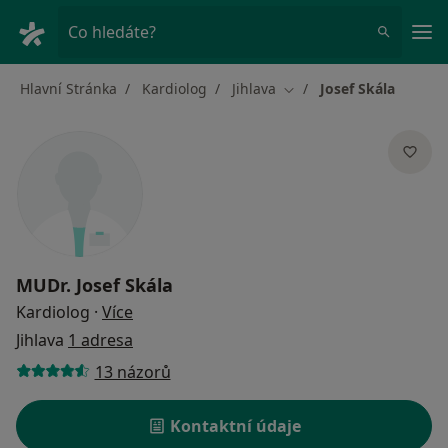
Hla
Co hledáte?
Hlavní Stránka
Kardiolog
Jihlava
Josef Skála
Změna města
MUDr.
Josef Skála
o specializacích
Kardiolog
·
Více
Jihlava
1 adresa
13 názorů
Kontaktní údaje