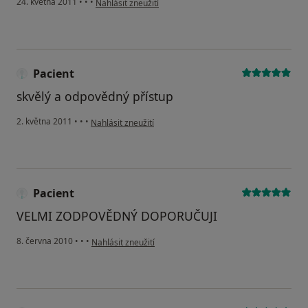
24. května 2011
•
•
•
Nahlásit zneužití
Pacient
skvělý a odpovědný přístup
podle názoru uživatele Pacient
2. května 2011
•
•
•
Nahlásit zneužití
Pacient
VELMI ZODPOVĚDNÝ DOPORUČUJI
podle názoru uživatele Pacient
8. června 2010
•
•
•
Nahlásit zneužití