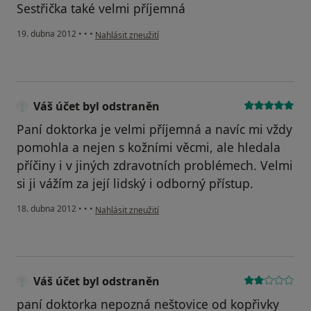
Sestřička také velmi příjemná
podle názoru uživatele Váš účet byl odstraněn
19. dubna 2012
•
•
•
Nahlásit zneužití
Váš účet byl odstraněn
Paní doktorka je velmi příjemná a navíc mi vždy
pomohla a nejen s kožními věcmi, ale hledala
příčiny i v jiných zdravotních problémech. Velmi
si ji vážím za její lidský i odborný přístup.
podle názoru uživatele Váš účet byl odstraněn
18. dubna 2012
•
•
•
Nahlásit zneužití
Váš účet byl odstraněn
paní doktorka nepozná neštovice od kopřivky