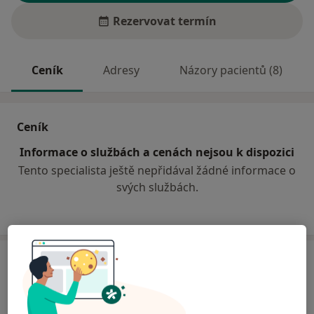
Rezervovat termín
Ceník
Adresy
Názory pacientů (8)
Ceník
Informace o službách a cenách nejsou k dispozici
Tento specialista ještě nepřidával žádné informace o
svých službách.
Adresa
Ambulance pro nemoci kožní a pohlavní
Vrchlického 57,
Jihlava
58601