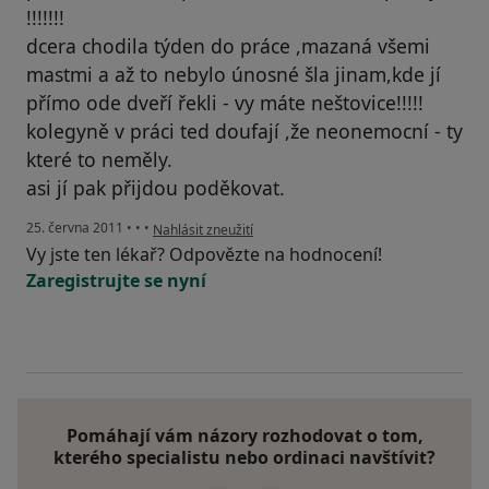
!!!!!!!
dcera chodila týden do práce ,mazaná všemi
mastmi a až to nebylo únosné šla jinam,kde jí
přímo ode dveří řekli - vy máte neštovice!!!!!
kolegyně v práci ted doufají ,že neonemocní - ty
které to neměly.
asi jí pak přijdou poděkovat.
podle názoru uživatele Váš účet byl odstraněn
25. června 2011
•
•
•
Nahlásit zneužití
Vy jste ten lékař? Odpovězte na hodnocení!
Zaregistrujte se nyní
Pomáhají vám názory rozhodovat o tom,
kterého specialistu nebo ordinaci navštívit?