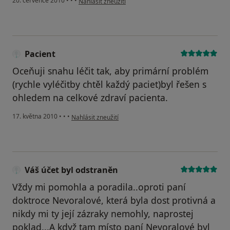
20. července 2010
•
•
•
Nahlásit zneužití
Pacient
Oceňuji snahu léčit tak, aby primární problém
(rychle vyléčitby chtěl každý paciet)byl řešen s
ohledem na celkové zdraví pacienta.
podle názoru uživatele Pacient
17. května 2010
•
•
•
Nahlásit zneužití
Váš účet byl odstraněn
Vždy mi pomohla a poradila..oproti paní
doktroce Nevoralové, která byla dost protivná a
nikdy mi ty její zázraky nemohly, naprostej
poklad...A když tam místo paní Nevoralové byl