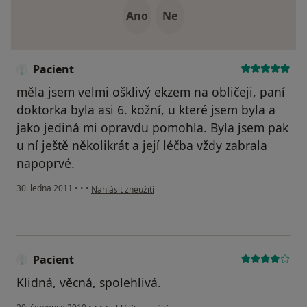
Ano
Ne
Pacient
měla jsem velmi ošklivý ekzem na obličeji, paní
doktorka byla asi 6. kožní, u které jsem byla a
jako jediná mi opravdu pomohla. Byla jsem pak
u ní ještě několikrát a její léčba vždy zabrala
napoprvé.
podle názoru uživatele Pacient
30. ledna 2011
•
•
•
Nahlásit zneužití
Pacient
Klidná, věcná, spolehlivá.
podle názoru uživatele Pacient