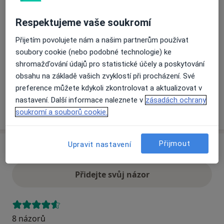
Respektujeme vaše soukromí
Přiblížit mapu
se otevře v nové záložce
Přijetím povolujete nám a našim partnerům používat
soubory cookie (nebo podobné technologie) ke
Dostupnost
Na této adrese online kalendář není aktivní
shromažďování údajů pro statistické účely a poskytování
Co mám v takové situaci udělat?
obsahu na základě vašich zvyklostí při procházení. Své
preference můžete kdykoli zkontrolovat a aktualizovat v
nastavení. Další informace naleznete v
zásadách ochrany
Více
soukromí a souborů cookie.
o adrese
Přijmout
Upravit nastavení
Názory
Přidejte svůj názor
8 názorů