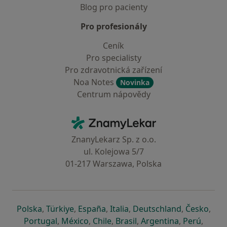
Blog pro pacienty
Pro profesionály
Ceník
Pro specialisty
Pro zdravotnická zařízení
Noa Notes
Novinka
Centrum nápovědy
Kontakt
ZnamyLekar - Hlavní stránka
ZnanyLekarz Sp. z o.o.
ul. Kolejowa 5/7
01-217 Warszawa, Polska
se otevře v nové záložce
se otevře v nové záložce
se otevře v nové záložce
se otevře v nové záložce
se otevře v 
se o
Polska
,
Türkiye
,
España
,
Italia
,
Deutschland
,
Česko
,
se otevře v nové záložce
se otevře v nové záložce
se otevře v nové záložce
se otevře v nové záložc
se otevře v 
se ote
Portugal
,
México
,
Chile
,
Brasil
,
Argentina
,
Perú
,