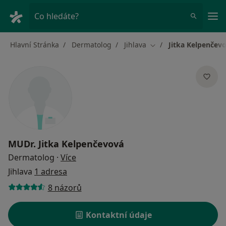
Hla
Co hledáte?
Hlavní Stránka
Dermatolog
Jihlava
Jitka Kelpenčev
Změna města
MUDr.
Jitka Kelpenčevová
o specializacích
Dermatolog
·
Více
Jihlava
1 adresa
8 názorů
Kontaktní údaje