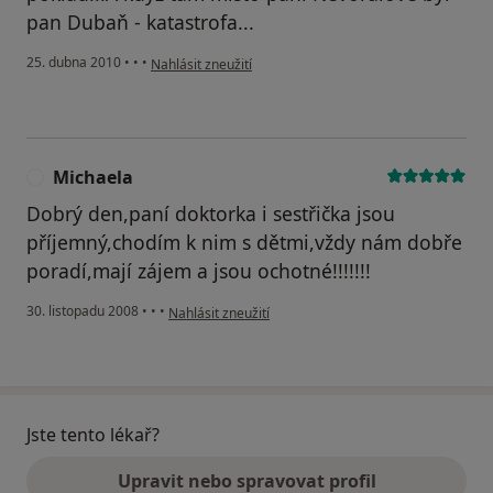
pan Dubaň - katastrofa...
podle názoru uživatele Váš účet byl odstraněn
25. dubna 2010
•
•
•
Nahlásit zneužití
Michaela
M
Dobrý den,paní doktorka i sestřička jsou
příjemný,chodím k nim s dětmi,vždy nám dobře
poradí,mají zájem a jsou ochotné!!!!!!!
podle názoru uživatele Michaela
30. listopadu 2008
•
•
•
Nahlásit zneužití
Jste tento lékař?
Upravit nebo spravovat profil