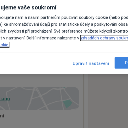
ujeme vaše soukromí
ovolujete nám a našim partnerům používat soubory cookie (nebo po
ách nejsou k dispozici
e) ke shromažďování údajů pro statistické účely a poskytování obs
ádné informace o svých službách.
ich zvyklostí při procházení. Své preference můžete kdykoli zkontro
t v nastavení. Další informace naleznete v
zásadách ochrany soukr
okie.
P
Upravit nastavení
 mapu
 otevře v nové záložce
ní