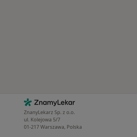
Kontakt
ZnamyLekar - Hlavní stránka
ZnanyLekarz Sp. z o.o.
ul. Kolejowa 5/7
01-217 Warszawa, Polska