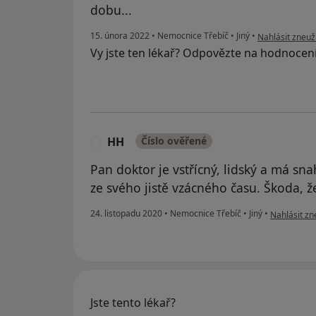
dobu...
podle názoru už
15. února 2022
•
Nemocnice Třebíč
•
Jiný
•
Nahlásit zneuži
Vy jste ten lékař? Odpovězte na hodnocen
HH
Číslo ověřené
H
Pan doktor je vstřícný, lidský a má 
ze svého jistě vzácného času. Škoda, ž
podle názor
24. listopadu 2020
•
Nemocnice Třebíč
•
Jiný
•
Nahlásit zne
Jste tento lékař?