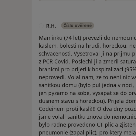
R.H.
Číslo ověřené
R
Maminku (74 let) prevezli do nemocni
kaslem, bolesti na hrudi, horeckou, n
schvacenosti. Vysetroval ji na prijmu 
z PCR Covid. Poslechl ji a zmeril saturac
hranicni pro prijeti k hospitalizaci (9
neprovedl. Volal nam, ze to neni nic 
sanitkou domu (bylo pul jedna v noci, 
jen pyzamo na sobe, vysapat se do pr
dusnem stavu s horeckou). Prijela d
Codeinem proti kasli!!! O dva dny pozd
jsme volali sanitku znova do nemocnic
bylo radne provedeno CT plic a zjist
pneumonie (zapal plic), pro ktery mel