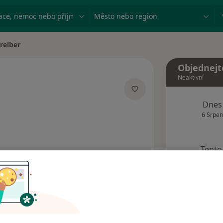
ace, nemoc nebo příjmení
Město nebo region
hreiber
ta
Objednejt
Neaktivní
lizacích
Dnes
6 Srpen
Tento 
Rezervovat termín
Názory pacientů (2)