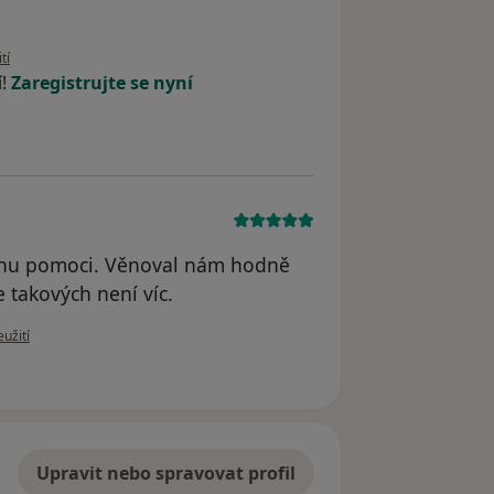
ivatele R.H.
tí
í!
Zaregistrujte se nyní
snahu pomoci. Věnoval nám hodně
e takových není víc.
u uživatele HH
užití
Upravit nebo spravovat profil