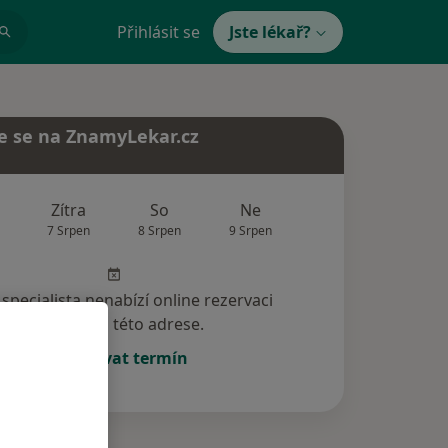
Přihlásit se
Jste lékař?
e se na ZnamyLekar.cz
Zítra
So
Ne
Po
Út
7 Srpen
8 Srpen
9 Srpen
10 Srpen
11 Srp
specialista nenabízí online rezervaci
termínu na této adrese.
Rezervovat termín