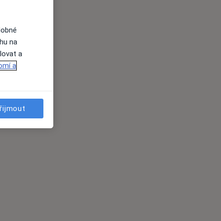
dobné
ahu na
lovat a
omí a
řijmout