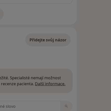
adrese
Přidejte svůj názor
žité. Specialisté nemají možnost
Další informace o názor
 recenze pacienta.
Další informace.
zorech