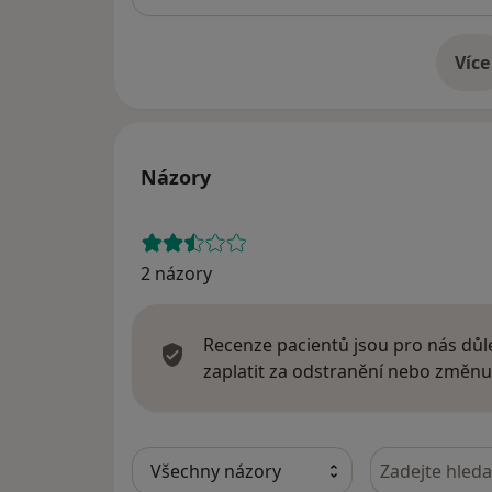
Více
o 
Názory
2 názory
Recenze pacientů jsou pro nás důle
zaplatit za odstranění nebo změnu
Hledejte v ná