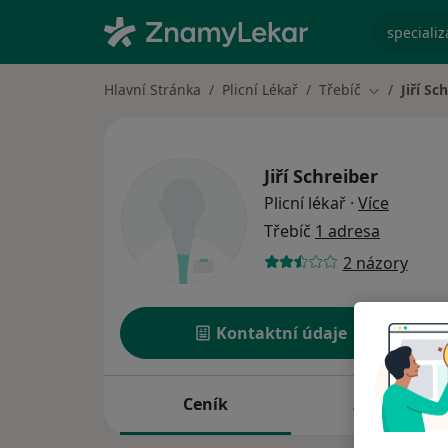
specializ
Hlavní Stránka
Plicní Lékař
Třebíč
Jiří Sc
Změna měs
Jiří Schreiber
o specia
Plicní lékař
·
Více
Třebíč
1 adresa
2 názory
Kontaktní údaje
Ceník
Adresy