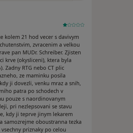
ce kolem 21 hod vecer s davivym
echutenstvim, zvracenim a velkou
prave pan MUDr. Schreiber. Zjisten
i krve (okysliceni), ktera byla
5%). Zadny RTG nebo CT plic
vazneho, ze maminku posila
kdy ji dovezli, venku mraz a snih,
vniho patra po schodech v
omu pouze s naordinovanym
eji, pri nezlepsovani se stavu
e, kdy ji teprve jinym lekarem
ena samozrejme oboustranna tezka
a vsechny priznaky po celou