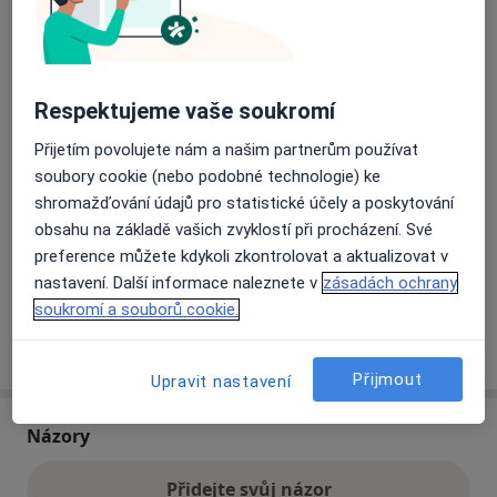
Přiblížit mapu
se otevře v nové záložce
Respektujeme vaše soukromí
Dostupnost
Na této adrese online kalendář není aktivní
Přijetím povolujete nám a našim partnerům používat
Co mám v takové situaci udělat?
soubory cookie (nebo podobné technologie) ke
shromažďování údajů pro statistické účely a poskytování
Způsoby platby (soukromé návštěvy)
obsahu na základě vašich zvyklostí při procházení. Své
Na teto adrese lékař přijímá pacienty na pojišťovnu
preference můžete kdykoli zkontrolovat a aktualizovat v
Detaily
nastavení. Další informace naleznete v
zásadách ochrany
soukromí a souborů cookie.
Více
o adrese
Přijmout
Upravit nastavení
Názory
Přidejte svůj názor