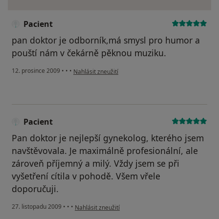
Pacient
pan doktor je odborník,má smysl pro humor a
pouští nám v čekárně pěknou muziku.
podle názoru uživatele Pacient
12. prosince 2009
•
•
•
Nahlásit zneužití
Pacient
Pan doktor je nejlepší gynekolog, kterého jsem
navštěvovala. Je maximálně profesionální, ale
zároveň příjemný a milý. Vždy jsem se při
vyšetření cítila v pohodě. Všem vřele
doporučuji.
podle názoru uživatele Pacient
27. listopadu 2009
•
•
•
Nahlásit zneužití