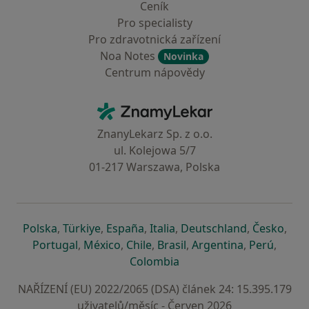
Ceník
Pro specialisty
Pro zdravotnická zařízení
Noa Notes
Novinka
Centrum nápovědy
Kontakt
ZnamyLekar - Hlavní stránka
ZnanyLekarz Sp. z o.o.
ul. Kolejowa 5/7
01-217 Warszawa, Polska
se otevře v nové záložce
se otevře v nové záložce
se otevře v nové záložce
se otevře v nové záložce
se otevře v 
se o
Polska
,
Türkiye
,
España
,
Italia
,
Deutschland
,
Česko
,
se otevře v nové záložce
se otevře v nové záložce
se otevře v nové záložce
se otevře v nové záložc
se otevře v 
se ote
Portugal
,
México
,
Chile
,
Brasil
,
Argentina
,
Perú
,
se otevře v nové záložce
Colombia
NAŘÍZENÍ (EU) 2022/2065 (DSA) článek 24: 15.395.179
uživatelů/měsíc - Červen 2026