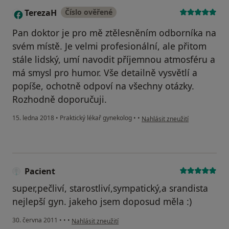
TerezaH
Číslo ověřené
T
Pan doktor je pro mě ztělesněním odborníka na
svém místě. Je velmi profesionální, ale přitom
stále lidský, umí navodit příjemnou atmosféru a
má smysl pro humor. Vše detailně vysvětlí a
popíše, ochotně odpoví na všechny otázky.
Rozhodně doporučuji.
podle názoru uživatele Tereza
15. ledna 2018
•
Praktický lékař gynekolog
•
•
Nahlásit zneužití
Pacient
super,pečliví, starostliví,sympatický,a srandista
nejlepší gyn. jakeho jsem doposud měla :)
podle názoru uživatele Pacient
30. června 2011
•
•
•
Nahlásit zneužití