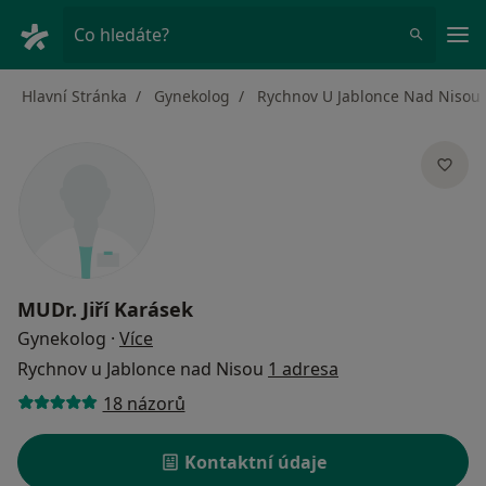
Hla
Co hledáte?
Hlavní Stránka
Gynekolog
Rychnov U Jablonce Nad Nisou
MUDr.
Jiří Karásek
o specializacích
Gynekolog
·
Více
Rychnov u Jablonce nad Nisou
1 adresa
18 názorů
Kontaktní údaje