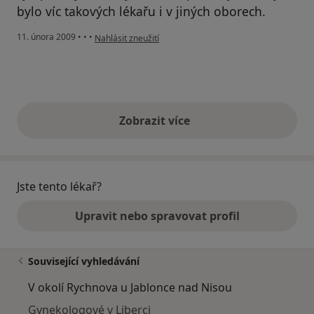
bylo víc takových lékařu i v jiných oborech.
podle názoru uživatele Vacková Iveta
11. února 2009
•
•
•
Nahlásit zneužití
Zobrazit více
výše uvedené názory
Jste tento lékař?
Upravit nebo spravovat profil
Související vyhledávání
V okolí Rychnova u Jablonce nad Nisou
Gynekologové v Liberci