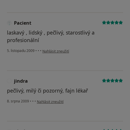
Pacient
laskavý , lidský , pečlivý, starostlivý a
profesionální
podle názoru uživatele Pacient
5. listopadu 2009
•
•
•
Nahlásit zneužití
jindra
J
pečlivý, milý či pozorný, fajn lékař
podle názoru uživatele jindra
8. srpna 2009
•
•
•
Nahlásit zneužití