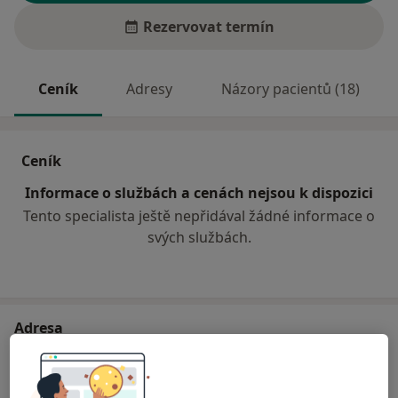
Rezervovat termín
Ceník
Adresy
Názory pacientů (18)
Ceník
Informace o službách a cenách nejsou k dispozici
Tento specialista ještě nepřidával žádné informace o
svých službách.
Adresa
Praktický lékař gynekolog
Čechova 494,
Rychnov u Jablonce nad Nisou
46802