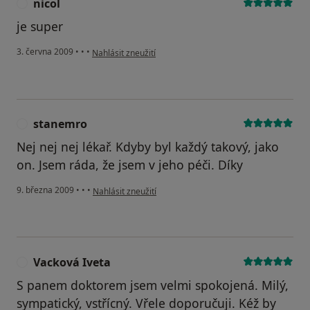
nicol
N
je super
podle názoru uživatele nicol
3. června 2009
•
•
•
Nahlásit zneužití
stanemro
S
Nej nej nej lékař. Kdyby byl každý takový, jako
on. Jsem ráda, že jsem v jeho péči. Díky
podle názoru uživatele stanemro
9. března 2009
•
•
•
Nahlásit zneužití
Vacková Iveta
V
S panem doktorem jsem velmi spokojená. Milý,
sympatický, vstřícný. Vřele doporučuji. Kéž by