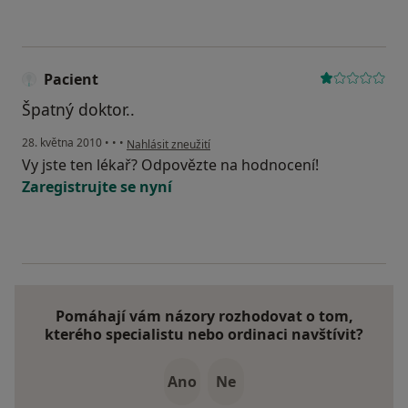
Pacient
Špatný doktor..
podle názoru uživatele Pacient
28. května 2010
•
•
•
Nahlásit zneužití
Vy jste ten lékař? Odpovězte na hodnocení!
Zaregistrujte se nyní
Pomáhají vám názory rozhodovat o tom,
kterého specialistu nebo ordinaci navštívit?
Ano
Ne