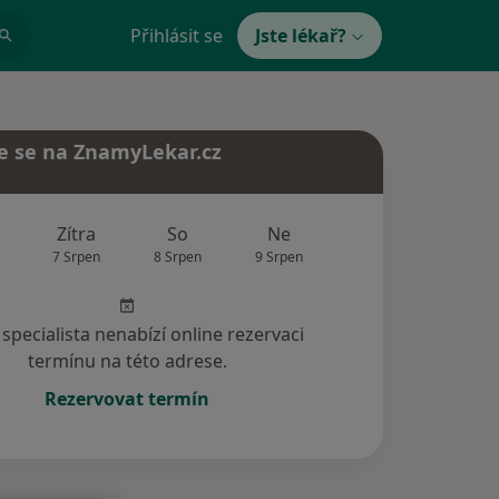
Přihlásit se
Jste lékař?
e se na ZnamyLekar.cz
Zítra
So
Ne
Po
Út
7 Srpen
8 Srpen
9 Srpen
10 Srpen
11 Srp
specialista nenabízí online rezervaci
termínu na této adrese.
Rezervovat termín