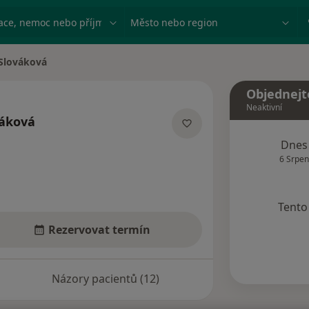
ace, nemoc nebo příjmení
Město nebo region
 Slováková
Objednejt
Neaktivní
váková
izacích
Dnes
6 Srpen
Tento 
Rezervovat termín
Názory pacientů (12)