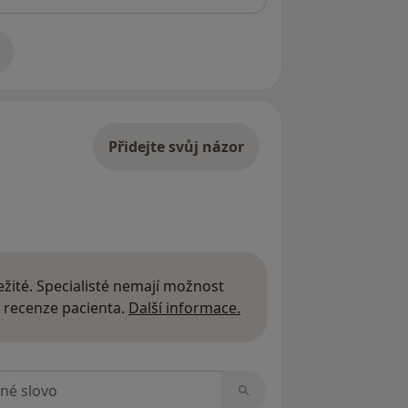
adrese
Přidejte svůj názor
žité. Specialisté nemají možnost
Další informace o názor
 recenze pacienta.
Další informace.
zorech