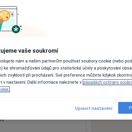
ách nejsou k dispozici
ádné informace o svých službách.
ujeme vaše soukromí
ovolujete nám a našim partnerům používat soubory cookie (nebo po
e) ke shromažďování údajů pro statistické účely a poskytování obs
ich zvyklostí při procházení. Své preference můžete kdykoli zkontro
t v nastavení. Další informace naleznete v
zásadách ochrany soukr
okie.
 mapu
 otevře v nové záložce
P
Upravit nastavení
ní