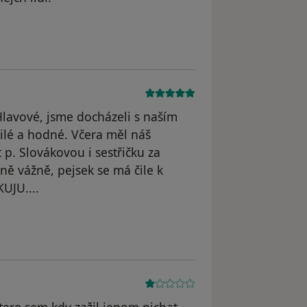
l odstraněn
lavové, jsme docházeli s naším
lé a hodné. Včera měl náš
p. Slovákovou i sestřičku za
dně vážně, pejsek se má čile k
UJU....
odstraněn