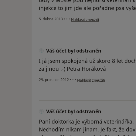
tady v Moste jsou nejhorši veterinaři 
injekce to jim jde ale pořadne psa vyš
podle názoru uživatele Váš účet byl o
5. dubna 2013
•
•
•
Nahlásit zneužití
Váš účet byl odstraněn
I já jsem spokojená už skoro 8 let do
za jinou :-) Petra Horáková
podle názoru uživatele Váš účet by
29. prosince 2012
•
•
•
Nahlásit zneužití
Váš účet byl odstraněn
Paní doktorka je výborná veterinářka.
Nechodím nikam jinam. Je fakt, že dov