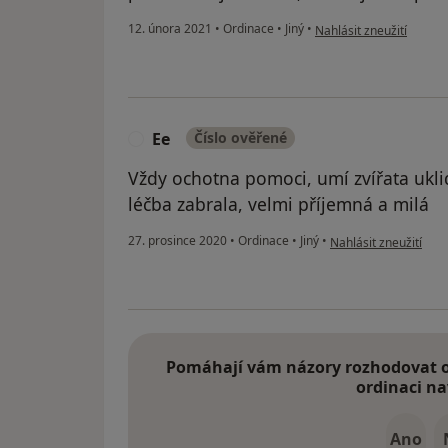
podle názoru uživatele
12. února 2021
•
Ordinace
•
Jiný
•
Nahlásit zneužití
Ee
Číslo ověřené
E
Vždy ochotna pomoci, umí zvířata ukli
léčba zabrala, velmi příjemná a milá
podle názoru uživate
27. prosince 2020
•
Ordinace
•
Jiný
•
Nahlásit zneužití
Pomáhají vám názory rozhodovat o 
ordinaci na
Ano