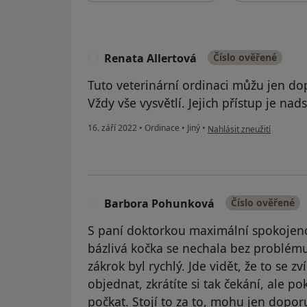
Renata Allertová
Číslo ověřené
R
Tuto veterinární ordinaci můžu jen do
Vždy vše vysvětlí. Jejich přístup je nad
podle názoru uživatele Re
16. září 2022
•
Ordinace
•
Jiný
•
Nahlásit zneužití
Barbora Pohunková
Číslo ověřené
B
S paní doktorkou maximální spokojeno
bázlivá kočka se nechala bez problému 
zákrok byl rychlý. Jde vidět, že to se z
objednat, zkrátíte si tak čekání, ale pok
počkat. Stojí to za to, mohu jen doporu