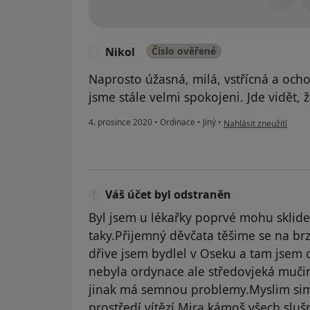
Nikol
Číslo ověřené
N
Naprosto úžasná, milá, vstřícná a ocho
jsme stále velmi spokojeni. Jde vidět,
podle názoru uživatele
4. prosince 2020
•
Ordinace
•
Jiný
•
Nahlásit zneužití
Váš účet byl odstraněn
Byl jsem u lékařky poprvé mohu sklidem 
taky.Přijemný děvčata těšime se na b
dřive jsem bydlel v Oseku a tam jsem c
nebyla ordynace ale středovjeká mučir
jinak má semnou problemy.Myslim sim
prostředí vítězí.Mira kámoš všech slušn