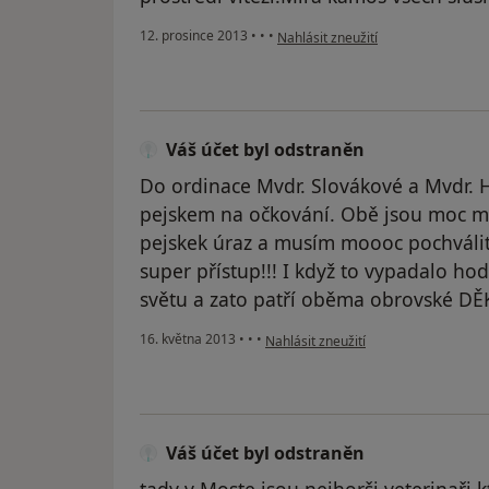
podle názoru uživatele Váš účet by
12. prosince 2013
•
•
•
Nahlásit zneužití
Váš účet byl odstraněn
Do ordinace Mvdr. Slovákové a Mvdr. H
pejskem na očkování. Obě jsou moc mi
pejskek úraz a musím moooc pochválit 
super přístup!!! I když to vypadalo ho
světu a zato patří oběma obrovské DĚK
podle názoru uživatele Váš účet byl 
16. května 2013
•
•
•
Nahlásit zneužití
Váš účet byl odstraněn