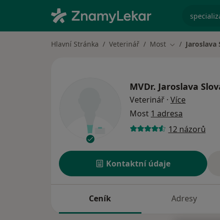
specializ
Hlavní Stránka
Veterinář
Most
Jaroslava
Změna města
MVDr.
Jaroslava Slo
o special
Veterinář
·
Více
Most
1 adresa
12 názorů
Kontaktní údaje
Ceník
Adresy