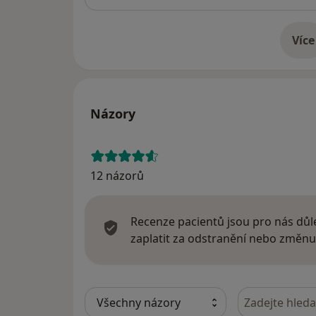
Více
o 
Názory
12 názorů
Recenze pacientů jsou pro nás důle
zaplatit za odstranění nebo změnu
Hledejte v ná