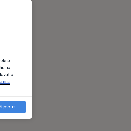
dobné
ahu na
lovat a
omí a
řijmout