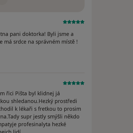
tna pani doktorka! Byli jsme a
 že má srdce na správném místě !
 Nikol
řici Pišta byl klidnej já
rzkou shledanou.Hezký prostředi
hodil k lékaři s fretkou to prosim
na.Tady supr jestly smýšli někdo
patyje profesinalyta hezké
ejch lidí.