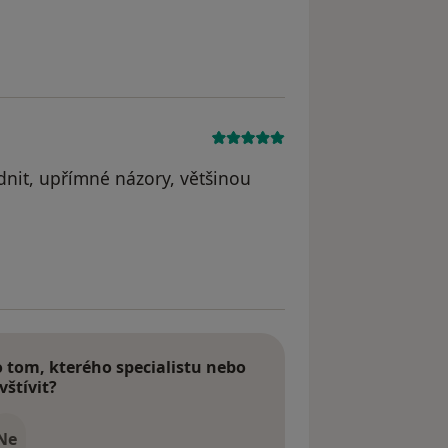
 Barbora Pohunková
dnit, upřímné názory, většinou
le Ee
tom, kterého specialistu nebo
vštívit?
Ne