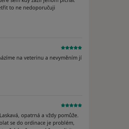
ktere sem kdy zažil jenom pichat
etřit to ne nedoporučuji
dstraněn
cházíme na veterinu a nevyměním jí
l odstraněn
 Laskavá, opatrná a vždy pomůže.
olat se do ordinace je problém,