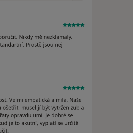
poručit. Nikdy mě nezklamaly.
standartní. Prostě jsou nej
nata Allertová
st. Velmi empatická a milá. Naše
ošetřit, musel jí být vytržen zub a
vířaty opravdu umí. Je dobré se
ud je to akutní, vyplatí se určitě
čit.