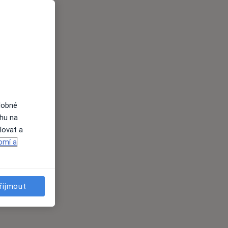
dobné
ahu na
lovat a
omí a
řijmout