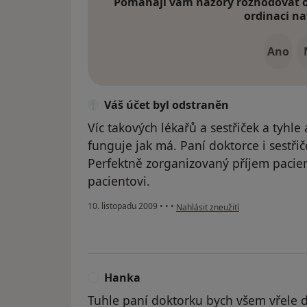
Pomáhají vám názory rozhodovat o 
ordinaci na
Ano
Váš účet byl odstraněn
Víc takových lékařů a sestřiček a tyh
funguje jak má. Paní doktorce i sestřič
Perfektně zorganizovaný příjem pacien
pacientovi.
podle názoru uživatele Váš účet b
10. listopadu 2009
•
•
•
Nahlásit zneužití
Hanka
H
Tuhle paní doktorku bych všem vřele 