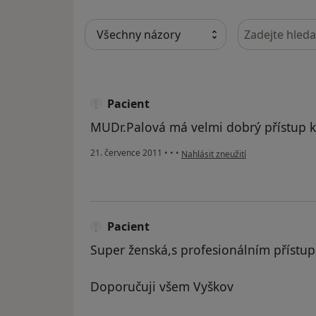
Hledejte v ná
Pacient
MUDr.Palová má velmi dobrý přístup k 
podle názoru uživatele Pacient
21. července 2011
•
•
•
Nahlásit zneužití
Pacient
Super ženská,s profesionálním přístup
Doporučuji všem Vyškov