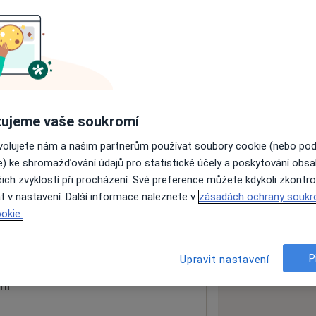
ách nejsou k dispozici
ádné informace o svých službách.
ujeme vaše soukromí
ovolujete nám a našim partnerům používat soubory cookie (nebo po
e) ke shromažďování údajů pro statistické účely a poskytování obs
ich zvyklostí při procházení. Své preference můžete kdykoli zkontro
t v nastavení. Další informace naleznete v
zásadách ochrany soukr
okie.
 mapu
 otevře v nové záložce
P
Upravit nastavení
ní