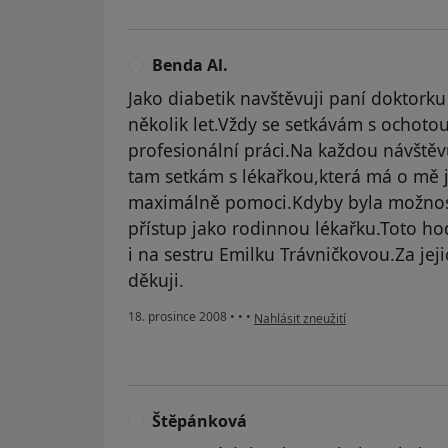
Benda Al.
B
Jako diabetik navštěvuji paní doktorku 
několik let.Vždy se setkávám s ochoto
profesionální práci.Na každou návštěvu
tam setkám s lékařkou,která má o mě j
maximálně pomoci.Kdyby byla možnost rá
přístup jako rodinnou lékařku.Toto h
i na sestru Emilku Trávničkovou.Za je
děkuji.
podle názoru uživatele Benda Al.
18. prosince 2008
•
•
•
Nahlásit zneužití
Štěpánková
Š