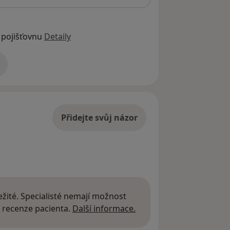
 pojišťovnu
Detaily
adrese
Přidejte svůj názor
žité. Specialisté nemají možnost
Další informace o názor
 recenze pacienta.
Další informace.