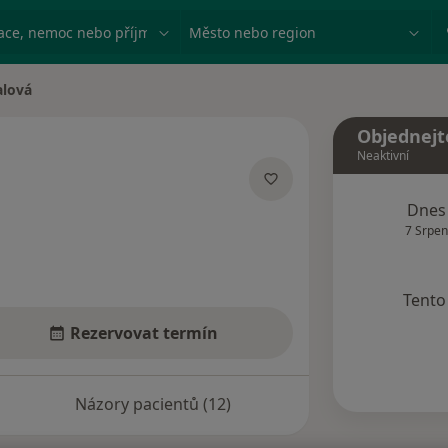
ace, nemoc nebo příjmení
Město nebo region
alová
ta
Objednejt
Neaktivní
alizacích
Dnes
7 Srpen
Tento 
Rezervovat termín
Názory pacientů (12)