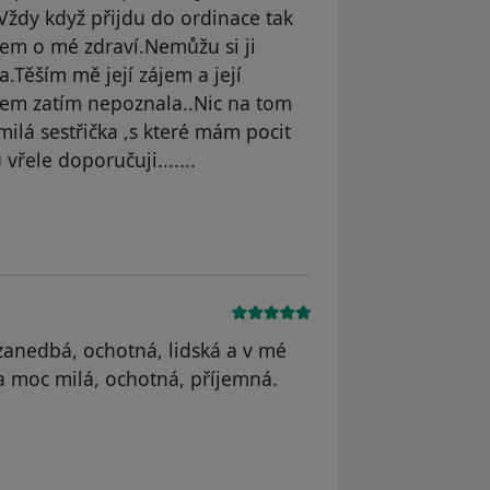
ždy když přijdu do ordinace tak
m o mé zdraví.Nemůžu si ji
a.Těším mě její zájem a její
sem zatím nepoznala..Nic na tom
 milá sestřička ,s které mám pocit
vřele doporučuji.......
zanedbá, ochotná, lidská a v mé
 moc milá, ochotná, příjemná.