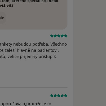
tom, kterého specialistu nebo
vštívit?
Ne
le ankety nebudou potřeba. Všechno
ce záleží hlavně na pacientovi.
tů, velice příjemný přístup k
yl odstraněn
doporučovala,protože je to