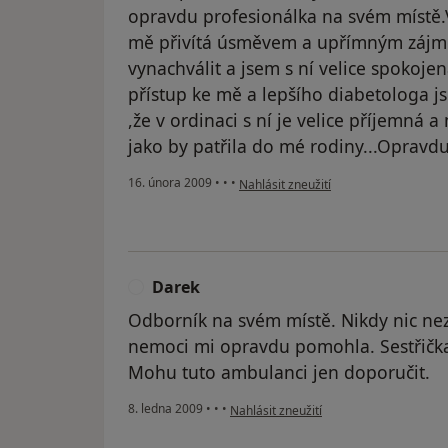
opravdu profesionálka na svém místě.V
mě přivítá úsměvem a upřímným zájme
vynachválit a jsem s ní velice spokojen
přístup ke mě a lepšího diabetologa j
,že v ordinaci s ní je velice příjemná a
jako by patřila do mé rodiny...Opravdu 
podle názoru uživatele Hanka
16. února 2009
•
•
•
Nahlásit zneužití
Darek
D
Odborník na svém místě. Nikdy nic ne
nemoci mi opravdu pomohla. Sestřička
Mohu tuto ambulanci jen doporučit.
podle názoru uživatele Darek
8. ledna 2009
•
•
•
Nahlásit zneužití