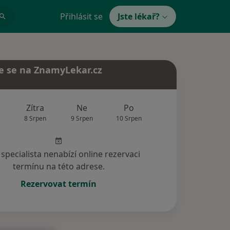
Přihlásit se
Jste lékař?
e se na ZnamyLekar.cz
Zítra
Ne
Po
Út
St
8 Srpen
9 Srpen
10 Srpen
11 Srpen
12 Srp
specialista nenabízí online rezervaci
termínu na této adrese.
Rezervovat termín