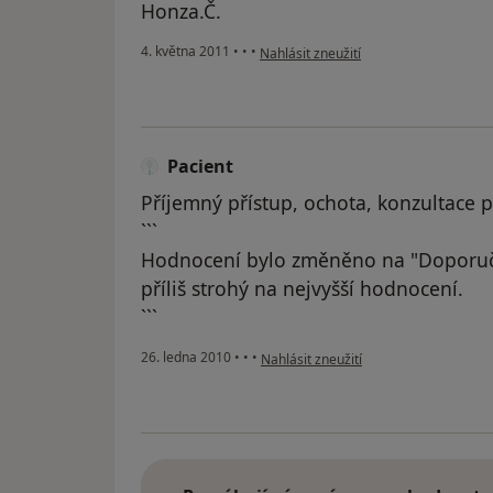
Honza.Č.
podle názoru uživatele Pacient
4. května 2011
•
•
•
Nahlásit zneužití
Pacient
Příjemný přístup, ochota, konzultace p
```
Hodnocení bylo změněno na "Doporuč
příliš strohý na nejvyšší hodnocení.
```
podle názoru uživatele Pacient
26. ledna 2010
•
•
•
Nahlásit zneužití