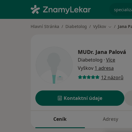
specializ
Hlavní Stránka
Diabetolog
Vyškov
Jana P
Změna měs
MUDr.
Jana Palová
o speci
Diabetolog
·
Více
Vyškov
1 adresa
12 názorů
Kontaktní údaje
Ceník
Adresy