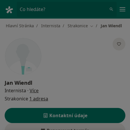
Hla
Co hledáte?
Hlavní Stránka
Internista
Strakonice
Jan Wiendl
Změna města
Jan Wiendl
o specializacích
Internista
·
Více
Strakonice
1 adresa
Kontaktní údaje