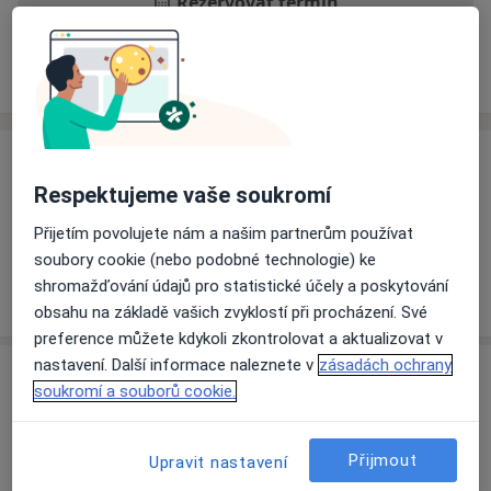
Rezervovat termín
Ceník
Adresy
Názory pacientů
Ceník
Respektujeme vaše soukromí
Informace o službách a cenách nejsou k dispozici
Přijetím povolujete nám a našim partnerům používat
Tento specialista ještě nepřidával žádné informace o
soubory cookie (nebo podobné technologie) ke
svých službách.
shromažďování údajů pro statistické účely a poskytování
obsahu na základě vašich zvyklostí při procházení. Své
preference můžete kdykoli zkontrolovat a aktualizovat v
nastavení. Další informace naleznete v
zásadách ochrany
Adresa
soukromí a souborů cookie.
Ordinace
Strakonice
Přijmout
Upravit nastavení