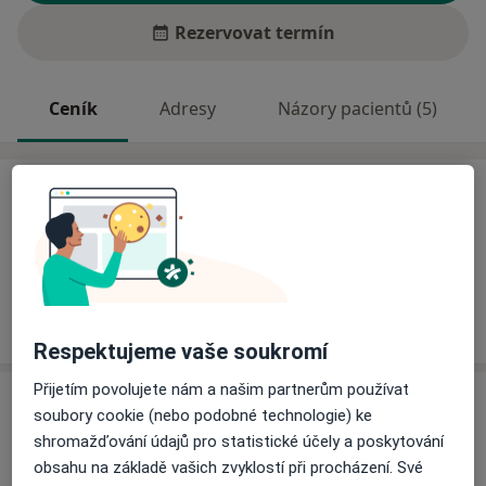
Rezervovat termín
Ceník
Adresy
Názory pacientů (5)
Ceník
Informace o službách a cenách nejsou k dispozici
Tento specialista ještě nepřidával žádné informace o
svých službách.
Respektujeme vaše soukromí
Přijetím povolujete nám a našim partnerům používat
Adresa
soubory cookie (nebo podobné technologie) ke
shromažďování údajů pro statistické účely a poskytování
Privátní Revmatologické a Imunologické
obsahu na základě vašich zvyklostí při procházení. Své
Centrum