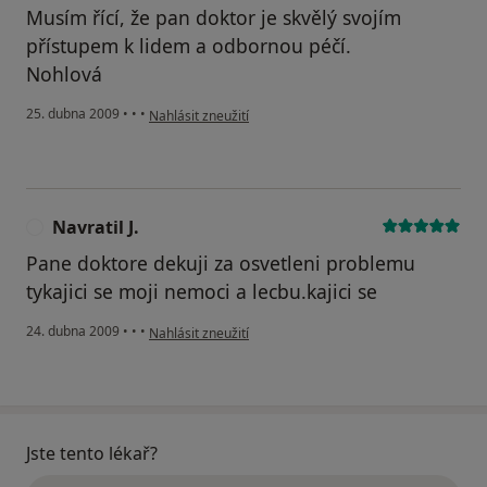
Musím řící, že pan doktor je skvělý svojím
přístupem k lidem a odbornou péčí.
Nohlová
podle názoru uživatele Nohlová Evžénie
25. dubna 2009
•
•
•
Nahlásit zneužití
Navratil J.
N
Pane doktore dekuji za osvetleni problemu
tykajici se moji nemoci a lecbu.kajici se
podle názoru uživatele Navratil J.
24. dubna 2009
•
•
•
Nahlásit zneužití
Jste tento lékař?