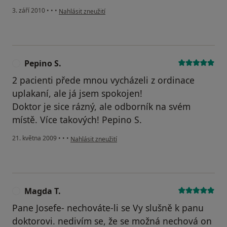
podle názoru uživatele Pacient
3. září 2010
•
•
•
Nahlásit zneužití
Pepino S.
P
2 pacienti přede mnou vycházeli z ordinace
uplakaní, ale já jsem spokojen!
Doktor je sice rázný, ale odborník na svém
místě. Více takových! Pepino S.
podle názoru uživatele Pepino S.
21. května 2009
•
•
•
Nahlásit zneužití
Magda T.
M
Pane Josefe- nechováte-li se Vy slušně k panu
doktorovi. nedivím se, že se možná nechová on