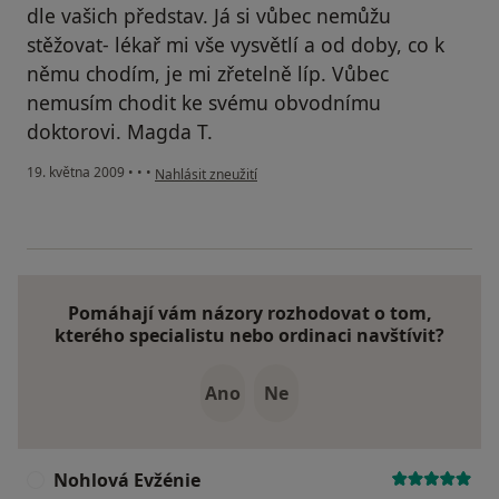
dle vašich představ. Já si vůbec nemůžu
stěžovat- lékař mi vše vysvětlí a od doby, co k
němu chodím, je mi zřetelně líp. Vůbec
nemusím chodit ke svému obvodnímu
doktorovi. Magda T.
podle názoru uživatele Magda T.
19. května 2009
•
•
•
Nahlásit zneužití
Pomáhají vám názory rozhodovat o tom,
kterého specialistu nebo ordinaci navštívit?
Ano
Ne
Nohlová Evžénie
N