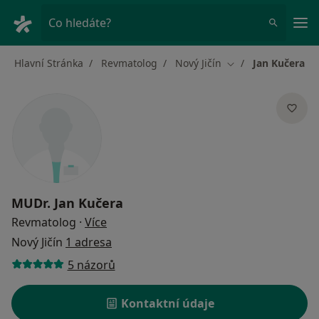
Hla
Co hledáte?
Hlavní Stránka
Revmatolog
Nový Jičín
Jan Kučera
Změna města
MUDr.
Jan Kučera
o specializacích
Revmatolog
·
Více
Nový Jičín
1 adresa
5 názorů
Kontaktní údaje