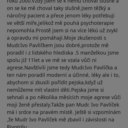
roku 2000.Vždy jsem se k němu choval slušně a
on se ke mě choval taky slušně.Jsem těžký a
náročný pacient a přece jenom léky potřebuji
ve větší míře,jelikož mě pouhá psychoterapie
nepomohla.Prostě jsem si na více lékú už zvykl
a opravdu mi pomáhají.Moje zkušenosti s
Mudr.Ivo Pavlíčkem jsou dobré,protože mě
poradil i z lidského hlediska .S manželkou jsme
spolu již 11let a ve mě se vzala vůči ní
agrese.Navštívili jsme tedy Mudr.Ivo Pavlíčka a
ten nám poradil moderní a účinné, léky ale i to,
abychom si zkusili pořídit pejska,když už
nemůžeme mít vlastní děti.Pejska jsme si
sehnali a po několika měsících moje agrese vůči
moji ženě přestaly.Takže pan Mudr. Ivo Pavlíček
má i srdce na pravém místě. Ještě si vzpomínám
,že Mudr Ivo Pavlíček mě zbavil i závislosti na
Rivotrilu.