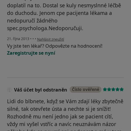
doplatil na to. Dostal se kuly nesmyslnné léčbě
do duchodu. Jenom cpe pacijenta lékama a
nedopuručí žádného
spec.psychologa.Nedoporučuji.
podle názoru uživatele Váš účet byl odstraněn
21. října 2013
•
•
•
Nahlásit zneužití
Vy jste ten lékař? Odpovězte na hodnocení!
Zaregistrujte se nyní
Váš účet byl odstraněn
Číslo ověřené
Lidi do blbnete, když se Vám zdají léky zbytečně
silné, tak otevřete ústa a nechte si je snížit!
Rozhodně mu není jedno jak se pacient cítí,
vždy mi vyšel vstříc a navíc neuznávám názor