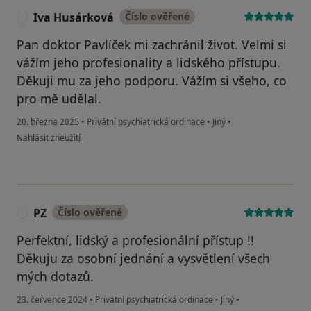
Iva Husárková
Číslo ověřené
I
Pan doktor Pavlíček mi zachránil život. Velmi si
vážím jeho profesionality a lidského přístupu.
Děkuji mu za jeho podporu. Vážím si všeho, co
pro mě udělal.
20. března 2025
•
Privátní psychiatrická ordinace
•
Jiný
•
podle názoru uživatele Iva Husárková
Nahlásit zneužití
PZ
Číslo ověřené
P
Perfektní, lidský a profesionální přístup !!
Děkuju za osobní jednání a vysvětlení všech
mých dotazů.
23. července 2024
•
Privátní psychiatrická ordinace
•
Jiný
•