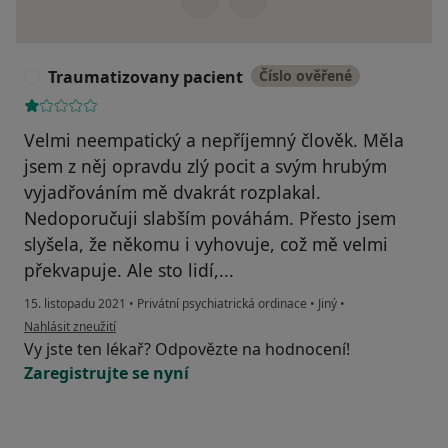
Traumatizovany pacient
Číslo ověřené
T
Velmi neempatický a nepříjemný člověk. Měla
jsem z něj opravdu zlý pocit a svým hrubým
vyjadřováním mě dvakrát rozplakal.
Nedoporučuji slabším pováhám. Přesto jsem
slyšela, že někomu i vyhovuje, což mě velmi
překvapuje. Ale sto lidí,...
15. listopadu 2021
•
Privátní psychiatrická ordinace
•
Jiný
•
podle názoru uživatele Traumatizovany pacient
Nahlásit zneužití
Vy jste ten lékař? Odpovězte na hodnocení!
Zaregistrujte se nyní