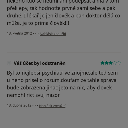
někoho kdo se neumí ani podepsat a má v tom
překlepy, tak hodnoťte prvně sami sebe a pak
druhé. I lékař je jen člověk a pan doktor dělá co
může, je to prima člověk!!!
podle názoru uživatele Váš účet byl odstraněn
13. května 2012
•
•
•
Nahlásit zneužití
Váš účet byl odstraněn
Byl to nejlepsi psychiatr ve znojme,ale ted sem
u neho prisel o rozum,doufam ze tahle sprava
bude zobrazena jinac jeto na nic, aby clovek
nemohl rict svuj nazor
podle názoru uživatele Váš účet byl odstraněn
13. dubna 2012
•
•
•
Nahlásit zneužití