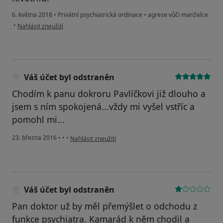
6. května 2018
•
Privátní psychiatrická ordinace
•
agrese vůči manželce
podle názoru uživatele Váš účet byl odstraněn
•
Nahlásit zneužití
Váš účet byl odstraněn
Chodím k panu dokroru Pavlíčkovi již dlouho a
jsem s ním spokojená...vždy mi vyšel vstříc a
pomohl mi...
podle názoru uživatele Váš účet byl odstraněn
23. března 2016
•
•
•
Nahlásit zneužití
Váš účet byl odstraněn
Pan doktor už by měl přemýšlet o odchodu z
funkce psychiatra. Kamarád k něm chodil a