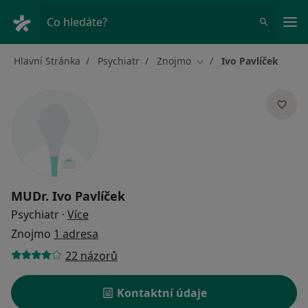
Hla
Co hledáte?
Hlavní Stránka
Psychiatr
Znojmo
Ivo Pavlíček
Změna města
MUDr.
Ivo Pavlíček
o specializacích
Psychiatr
·
Více
Znojmo
1 adresa
22 názorů
Kontaktní údaje