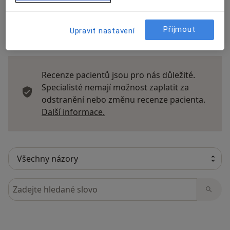
Přijmout
Upravit nastavení
22 názorů
Recenze pacientů jsou pro nás důležité.
Specialisté nemají možnost zaplatit za
odstranění nebo změnu recenze pacienta.
Další informace o názorech
Další informace.
Hledejte v názorech