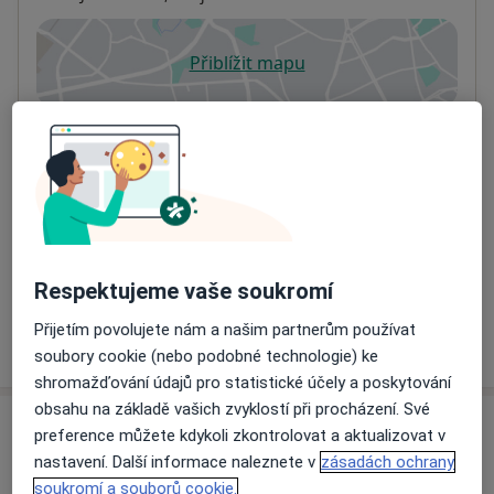
Přiblížit mapu
se otevře v nové záložce
Dostupnost
Na této adrese online kalendář není aktivní
Co mám v takové situaci udělat?
Způsoby platby (soukromé návštěvy)
Na teto adrese lékař přijímá pacienty na pojišťovnu
Detaily
Respektujeme vaše soukromí
Přijetím povolujete nám a našim partnerům používat
Více
o adrese
soubory cookie (nebo podobné technologie) ke
shromažďování údajů pro statistické účely a poskytování
obsahu na základě vašich zvyklostí při procházení. Své
Názory
preference můžete kdykoli zkontrolovat a aktualizovat v
nastavení. Další informace naleznete v
zásadách ochrany
Přidejte svůj názor
soukromí a souborů cookie.