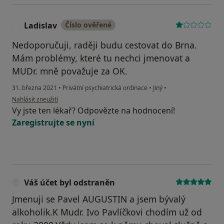
Ladislav
Číslo ověřené
L
Nedoporučuji, raději budu cestovat do Brna.
Mám problémy, které tu nechci jmenovat a
MUDr. mně považuje za OK.
31. března 2021
•
Privátní psychiatrická ordinace
•
Jiný
•
podle názoru uživatele Ladislav
Nahlásit zneužití
Vy jste ten lékař? Odpovězte na hodnocení!
Zaregistrujte se nyní
Váš účet byl odstraněn
Jmenuji se Pavel AUGUSTIN a jsem bývalý
alkoholik.K Mudr. Ivo Pavlíčkovi chodím už od