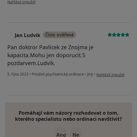
podle názoru uživatele PZ
Nahlásit zneužití
Jan Ludvik
Číslo ověřené
J
Pan doktror Pavlicek ze Znojma je
kapacita.Mohu jen doporucit.S
pozdarvem.Ludvik.
podle názoru uživatele J
5. října 2023
•
Privátní psychiatrická ordinace
•
Jiný
•
Nahlásit zneužití
Pomáhají vám názory rozhodovat o tom,
kterého specialistu nebo ordinaci navštívit?
Ano
Ne