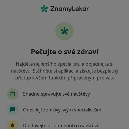
Hla
Co hledáte?
Hlavní Stránka
Kardiolog
Plzeň
Iveta Hanišová
Změna města
Pečujte o své zdraví
Najděte nejlepšího specialistu a objednejte si
návštěvu. Stáhněte si aplikaci a získejte bezplatný
přístup k všem funkcím připraveným pro vás:
MUDr.
Iveta Hanišová
o specializacích
Kardiolog
·
Více
Snadno spravujte své návštěvy
Plzeň
1 adresa
3 názory
Odesílejte zprávy svým specialistům
Kontaktní údaje
Dostávejte připomenutí o návštěvě