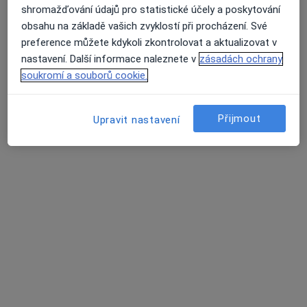
shromažďování údajů pro statistické účely a poskytování
obsahu na základě vašich zvyklostí při procházení. Své
Přiblížit mapu
preference můžete kdykoli zkontrolovat a aktualizovat v
se otevře v nové záložce
nastavení. Další informace naleznete v
zásadách ochrany
soukromí a souborů cookie.
Dostupnost
Na této adrese online kalendář není aktivní
Co mám v takové situaci udělat?
Přijmout
Upravit nastavení
Způsoby platby (soukromé návštěvy)
Na teto adrese lékař přijímá pacienty na pojišťovnu
Detaily
Více
o adrese
Názory
Přidejte svůj názor