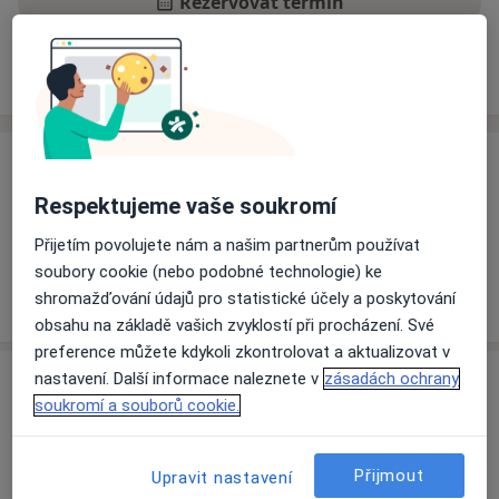
Rezervovat termín
Ceník
Adresy
Názory pacientů
Ceník
Respektujeme vaše soukromí
Informace o službách a cenách nejsou k dispozici
Tento specialista ještě nepřidával žádné informace o
Přijetím povolujete nám a našim partnerům používat
svých službách.
soubory cookie (nebo podobné technologie) ke
shromažďování údajů pro statistické účely a poskytování
obsahu na základě vašich zvyklostí při procházení. Své
preference můžete kdykoli zkontrolovat a aktualizovat v
Adresa
nastavení. Další informace naleznete v
zásadách ochrany
soukromí a souborů cookie.
Radiodiagnostika a sonografie
Denisovo nábřeží 4,
Plzeň
30100
Přijmout
Upravit nastavení