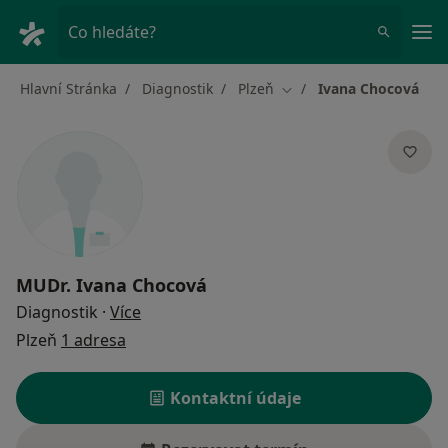
Hla
Co hledáte?
Hlavní Stránka
Diagnostik
Plzeň
Ivana Chocová
Změna města
MUDr.
Ivana Chocová
o specializacích
Diagnostik
·
Více
Plzeň
1 adresa
Kontaktní údaje