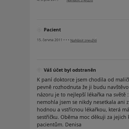
Nahlásit zneužití
Pacient
podle názoru uživatele Pacient
15. června 2011
•
•
•
Nahlásit zneužití
Váš účet byl odstraněn
K paní doktorce jsem chodila od maličk
pevně rozhodnuta že ji budu navštěvo
názoru je to nejlepší lékařka na světě 
nemohla jsem se nikdy nesetkala ani z
hodnou a vstřícnou lékařkou, která má
sestřičku. Oběma moc děkuji za jejich 
pacientům. Denisa