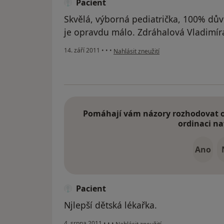
Pacient
Skvělá, výborná pediatrička, 100% dův
je opravdu málo. Zdráhalová Vladimír
podle názoru uživatele Pacient
14. září 2011
•
•
•
Nahlásit zneužití
Pomáhají vám názory rozhodovat o 
ordinaci na
Ano
Pacient
Njlepší dětská lékařka.
podle názoru uživatele Pacient
4. srpna 2011
•
•
•