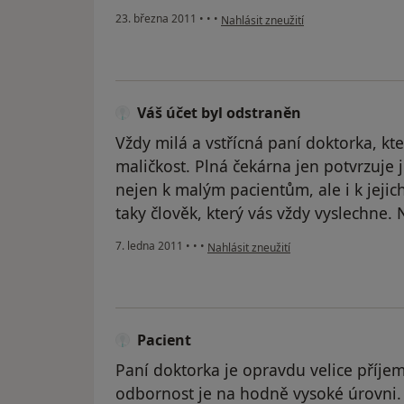
podle názoru uživatele Váš účet byl 
23. března 2011
•
•
•
Nahlásit zneužití
Váš účet byl odstraněn
Vždy milá a vstřícná paní doktorka, k
maličkost. Plná čekárna jen potvrzuje j
nejen k malým pacientům, ale i k jejic
taky člověk, který vás vždy vyslechne. 
podle názoru uživatele Váš účet byl od
7. ledna 2011
•
•
•
Nahlásit zneužití
Pacient
Paní doktorka je opravdu velice příjemn
odbornost je na hodně vysoké úrovni.