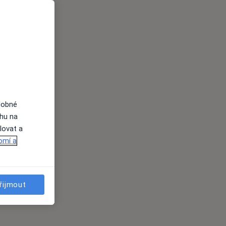
dobné
ahu na
lovat a
omí a
řijmout