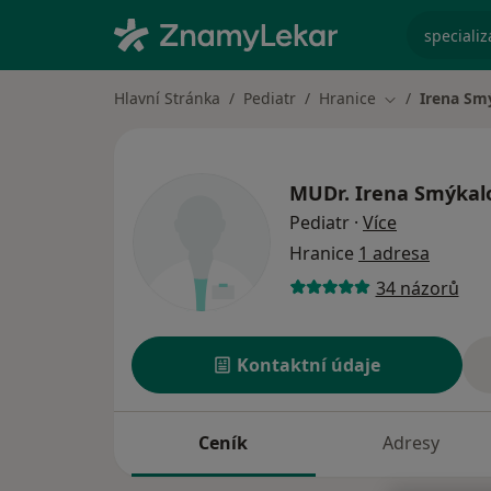
specializ
Hlavní Stránka
Pediatr
Hranice
Irena Sm
Změna města
MUDr.
Irena Smýkal
o specializ
Pediatr
·
Více
Hranice
1 adresa
34 názorů
Kontaktní údaje
Ceník
Adresy