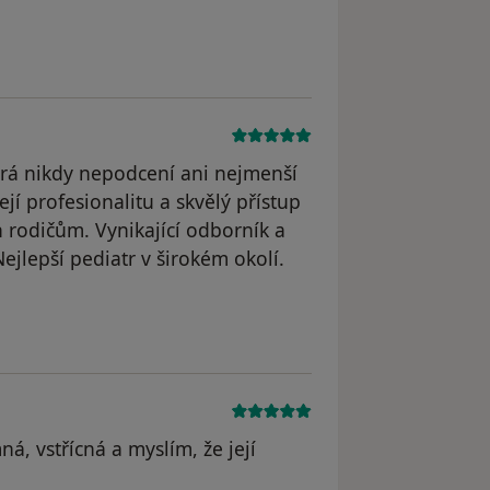
odstraněn
terá nikdy nepodcení ani nejmenší
ejí profesionalitu a skvělý přístup
h rodičům. Vynikající odborník a
Nejlepší pediatr v širokém okolí.
straněn
á, vstřícná a myslím, že její