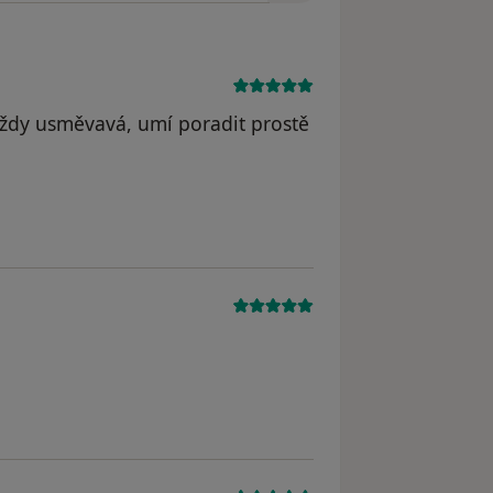
 vždy usměvavá, umí poradit prostě
straněn
straněn