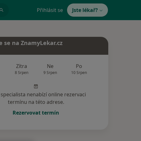
Přihlásit se
Jste lékař?
e se na ZnamyLekar.cz
Zítra
Ne
Po
Út
St
8 Srpen
9 Srpen
10 Srpen
11 Srpen
12 Srp
specialista nenabízí online rezervaci
termínu na této adrese.
Rezervovat termín