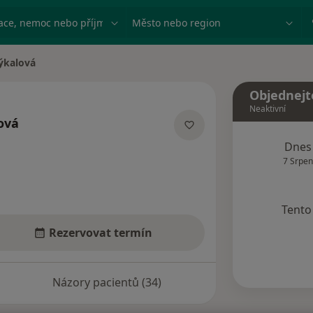
ace, nemoc nebo příjmení
Město nebo region
ýkalová
Objednejt
Neaktivní
ová
acích
Dnes
7 Srpen
Tento 
Rezervovat termín
Názory pacientů (34)