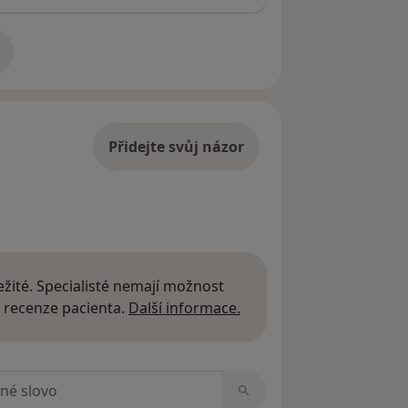
adrese
Přidejte svůj názor
žité. Specialisté nemají možnost
Další informace o názor
 recenze pacienta.
Další informace.
zorech