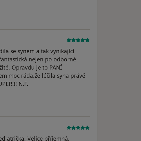
ila se synem a tak vynikající
 fantastická nejen po odborné
ežité. Opravdu je to PANÍ
em moc ráda,že léčila syna právě
PER!!! N.F.
diatrička. Velice příjemná,