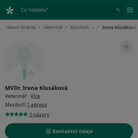
Hla
Co hledáte?
Hlavní Stránka
Veterinář
Meziboří
Irena Klusáková
Změna města
MVDr.
Irena Klusáková
o specializacích
Veterinář
·
Více
Meziboří
1 adresa
2 názory
Kontaktní údaje