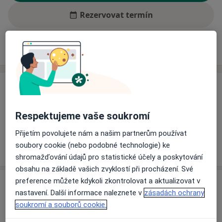
Rezervovat termín
Ceník
Adresy
Názory pacientů (2)
Ceník
Informace o službách a cenách nejsou k dispozici
Respektujeme vaše soukromí
Tento specialista ještě nepřidával žádné informace o
svých službách.
Přijetím povolujete nám a našim partnerům používat
soubory cookie (nebo podobné technologie) ke
shromažďování údajů pro statistické účely a poskytování
obsahu na základě vašich zvyklostí při procházení. Své
preference můžete kdykoli zkontrolovat a aktualizovat v
Adresa
nastavení. Další informace naleznete v
zásadách ochrany
soukromí a souborů cookie.
Veterinář
Meziboří,
Meziboří