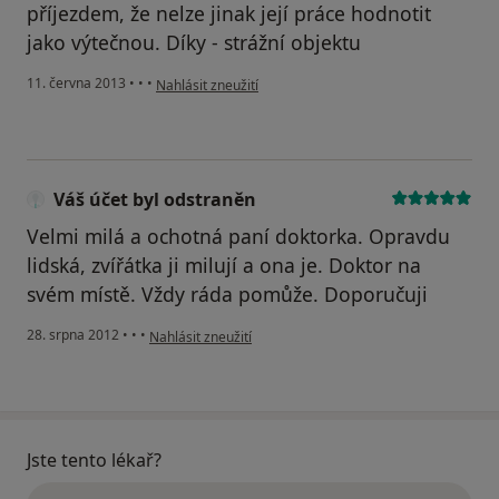
příjezdem, že nelze jinak její práce hodnotit
jako výtečnou. Díky - strážní objektu
podle názoru uživatele Váš účet byl odstraněn
11. června 2013
•
•
•
Nahlásit zneužití
Váš účet byl odstraněn
Velmi milá a ochotná paní doktorka. Opravdu
lidská, zvířátka ji milují a ona je. Doktor na
svém místě. Vždy ráda pomůže. Doporučuji
podle názoru uživatele Váš účet byl odstraněn
28. srpna 2012
•
•
•
Nahlásit zneužití
Jste tento lékař?