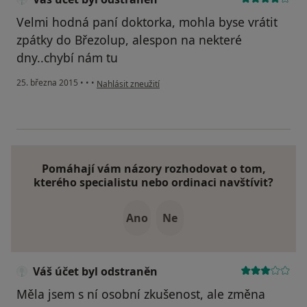
Velmi hodná paní doktorka, mohla byse vrátit
zpátky do Březolup, alespon na nekteré
dny..chybí nám tu
podle názoru uživatele Váš účet byl odstraněn
25. března 2015
•
•
•
Nahlásit zneužití
Pomáhají vám názory rozhodovat o tom,
kterého specialistu nebo ordinaci navštívit?
Ano
Ne
Váš účet byl odstraněn
Měla jsem s ní osobní zkušenost, ale změna