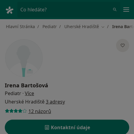
Hla
Co hledáte?
Hlavní Stránka
Pediatr
Uherské Hradiště
Irena Bar
Změna města
Irena Bartošová
o specializacích
Pediatr
·
Více
Uherské Hradiště
3 adresy
12 názorů
Kontaktní údaje