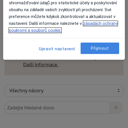
Přidejte svůj názor
shromažďování údajů pro statistické účely a poskytování
obsahu na základě vašich zvyklostí při procházení. Své
preference můžete kdykoli zkontrolovat a aktualizovat v
nastavení. Další informace naleznete v
zásadách ochrany
12 názorů
soukromí a souborů cookie.
Recenze pacientů jsou pro nás důležité.
Přijmout
Upravit nastavení
Specialisté nemají možnost zaplatit za
odstranění nebo změnu recenze pacienta.
Další informace o názorech
Další informace.
Hledejte v názorech