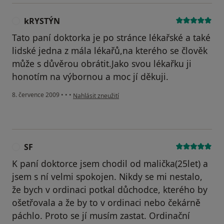
kRYSTÝN
K
Tato paní doktorka je po stránce lékařské a také
lidské jedna z mála lékařů,na kterého se člověk
může s důvěrou obrátit.Jako svou lékařku ji
honotím na výbornou a moc jí děkuji.
podle názoru uživatele kRYSTÝN
8. července 2009
•
•
•
Nahlásit zneužití
SF
S
K paní doktorce jsem chodil od malička(25let) a
jsem s ní velmi spokojen. Nikdy se mi nestalo,
že bych v ordinaci potkal důchodce, kterého by
ošetřovala a že by to v ordinaci nebo čekárně
páchlo. Proto se jí musím zastat. Ordinační