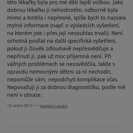
této lékařky byla pro mé děti lepší volbou. Jako
dobrou lékařku ji nehodnotím, odborně byla
mimo a tvrdila i nepřesné, spíše bych to nazvala
mylné informace (např. o výsledcích vyšetření,
na kterém jste i přes její nesouhlas trvali). Není
ochotná posílat na další specifická vyšetření,
pokud ji člověk zdlouhavě nepřesvědčuje a
nepřinutí ji, pak už moc příjemná není. Při
vážných problémech se neosvědčila, takže s
opravdu nemocnými dětmi za ní nechodit,
nepomůže vám, nepodchytí komplikace včas.
Nepovažuji ji za dobrou diagnostičku, podle mě
není v obraze.
podle názoru uživatele Váš účet byl odstraněn
13. února 2012
•
•
•
Nahlásit zneužití