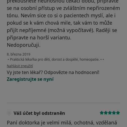
překousnete neúnosnou čekací dobu, připravte
se na osobní přístup ve zvláštním nepřirozeném
tónu. Nevím sice co si o pacientech myslí, ale i
pokud se k vám chová mile, tak vám to může
přijít nepříjemné (možná vypočítavé). Raději se
připravte na horší variantu.
Nedoporučuji.
8. března 2019
•
Praktická lékařka pro děti, dorost a dospělé, homeopatie.
•
•
podle názoru uživatele Váš účet byl odstraněn
Nahlásit zneužití
Vy jste ten lékař? Odpovězte na hodnocení!
Zaregistrujte se nyní
Váš účet byl odstraněn
Paní doktorka je velmi milá, ochotná, vzdělaná