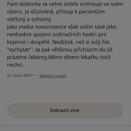
Paní doktorka se velmi dobře orientuje ve svém
oboru, je důsledná, přístup k pacientům
vstřícný a ochotný.
Jako matka novorozence však vidím také jako
nevhodné spojení ordinačních hodin pro
kojence i dospělé. Nezbývá, než si svůj čas
"vychytat" :-)a pak většinou přicházím do již
prázdné čekárny.Měnit dětem lékařku totiž
nechci.
podle názoru uživatele Magda
22. února 2009
•
•
•
Nahlásit zneužití
Zobrazit více
výše uvedené názory