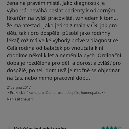
žena na pravém místě. Jako diagnostik je
výborná, neváhá poslat pacienty k odborným
lékařům na vyšší pracoviště. vzhledem k tomu,
že má atestaci, jako jedna z mála v ČR, jak pro
děti, tak i pro dospělé, působí jako rodinný
lékař, což má velké výhody právě v diagnostice.
Celá rodina od babiček po vnoučata k ní
chodíme několik let a neměnila bych. Ordinační
doba je rozdělena pro děti a dorost a zvlášť pro
dospělé, po tel. domluvě je možně se objednat
na čas, nebo mimo pracovní dobu.
21. srpna 2017
•
Praktická lékařka pro děti, dorost a dospělé, homeopatie.
•
•
podle názoru uživatele Váš účet byl odstraněn
Nahlásit zneužití
Váš účet byl odstraněn