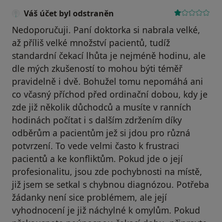
Váš účet byl odstraněn
Nedoporučuji. Paní doktorka si nabrala velké,
až příliš velké množství pacientů, tudíž
standardní čekací lhůta je nejméně hodinu, ale
dle mých zkušeností to mohou býti téměř
pravidelně i dvě. Bohužel tomu nepomáhá ani
co včasný příchod před ordinační dobou, kdy je
zde již několik důchodců a musíte v ranních
hodinách počítat i s dalším zdržením díky
odběrům a pacientům jež si jdou pro různá
potvrzení. To vede velmi často k frustraci
pacientů a ke konfliktům. Pokud jde o její
profesionalitu, jsou zde pochybnosti na místě,
již jsem se setkal s chybnou diagnózou. Potřeba
žádanky není sice problémem, ale její
vyhodnocení je již náchylné k omylům. Pokud