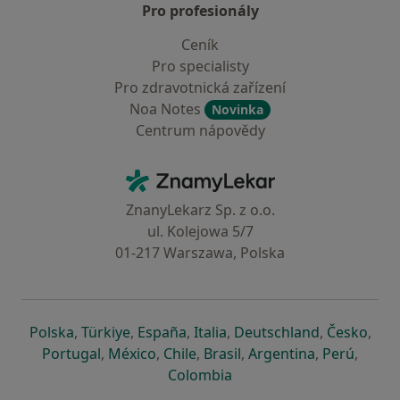
Pro profesionály
Ceník
Pro specialisty
Pro zdravotnická zařízení
Noa Notes
Novinka
Centrum nápovědy
Kontakt
ZnamyLekar - Hlavní stránka
ZnanyLekarz Sp. z o.o.
ul. Kolejowa 5/7
01-217 Warszawa, Polska
se otevře v nové záložce
se otevře v nové záložce
se otevře v nové záložce
se otevře v nové záložce
se otevře v 
se o
Polska
,
Türkiye
,
España
,
Italia
,
Deutschland
,
Česko
,
se otevře v nové záložce
se otevře v nové záložce
se otevře v nové záložce
se otevře v nové záložc
se otevře v 
se ote
Portugal
,
México
,
Chile
,
Brasil
,
Argentina
,
Perú
,
se otevře v nové záložce
Colombia