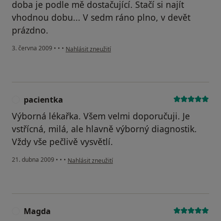
doba je podle mě dostačující. Stačí si najít
vhodnou dobu... V sedm ráno plno, v devět
prázdno.
podle názoru uživatele SF
3. června 2009
•
•
•
Nahlásit zneužití
pacientka
P
Výborná lékařka. Všem velmi doporučuji. Je
vstřícná, milá, ale hlavně výborný diagnostik.
Vždy vše pečlivě vysvětlí.
podle názoru uživatele pacientka
21. dubna 2009
•
•
•
Nahlásit zneužití
Magda
M