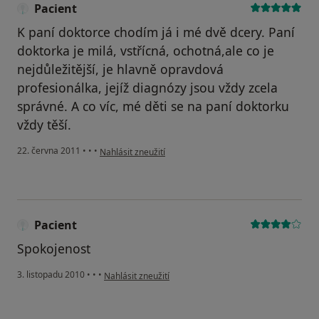
Pacient
K paní doktorce chodím já i mé dvě dcery. Paní
doktorka je milá, vstřícná, ochotná,ale co je
nejdůležitější, je hlavně opravdová
profesionálka, jejíž diagnózy jsou vždy zcela
správné. A co víc, mé děti se na paní doktorku
vždy těší.
podle názoru uživatele Pacient
22. června 2011
•
•
•
Nahlásit zneužití
Pacient
Spokojenost
podle názoru uživatele Pacient
3. listopadu 2010
•
•
•
Nahlásit zneužití