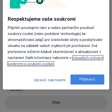
Ordinace endokrinologie a dětského
lékaře
Respektujeme vaše soukromí
Nemocniční 955,
Vsetín
Přijetím povolujete nám a našim partnerům používat
soubory cookie (nebo podobné technologie) ke
Přiblížit mapu
shromažďování údajů pro statistické účely a poskytování
se otevře v nové záložce
obsahu na základě vašich zvyklostí při procházení. Své
preference můžete kdykoli zkontrolovat a aktualizovat v
Dostupnost
Na této adrese online kalendář není aktivní
nastavení. Další informace naleznete v
zásadách ochrany
Co mám v takové situaci udělat?
soukromí a souborů cookie.
Způsoby platby (soukromé návštěvy)
Přijmout
Upravit nastavení
Na teto adrese lékař přijímá pacienty na pojišťovnu
Detaily
Více
o adrese