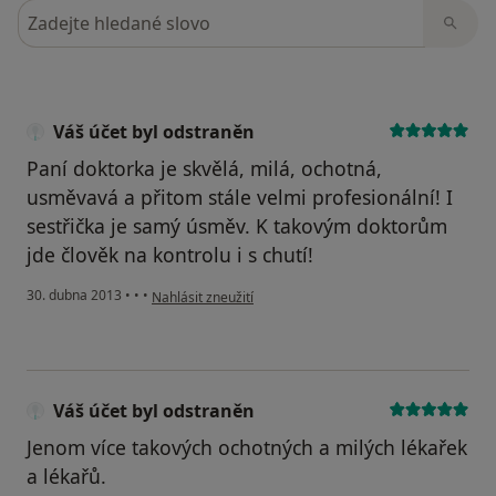
Hledejte v názorech
Váš účet byl odstraněn
Paní doktorka je skvělá, milá, ochotná,
usměvavá a přitom stále velmi profesionální! I
sestřička je samý úsměv. K takovým doktorům
jde člověk na kontrolu i s chutí!
podle názoru uživatele Váš účet byl odstraněn
30. dubna 2013
•
•
•
Nahlásit zneužití
Váš účet byl odstraněn
Jenom více takových ochotných a milých lékařek
a lékařů.