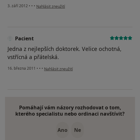
podle názoru uživatele Váš účet byl odstraněn
3. září 2012
•
•
•
Nahlásit zneužití
Pacient
Jedna z nejlepších doktorek. Velice ochotná,
vstřícná a přátelská.
podle názoru uživatele Pacient
16. března 2011
•
•
•
Nahlásit zneužití
Pomáhají vám názory rozhodovat o tom,
kterého specialistu nebo ordinaci navštívit?
Ano
Ne