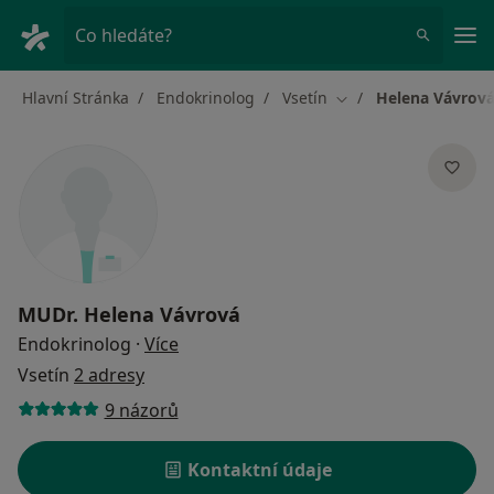
Hla
Co hledáte?
Hlavní Stránka
Endokrinolog
Vsetín
Helena Vávrov
Změna města
MUDr.
Helena Vávrová
o specializacích
Endokrinolog
·
Více
Vsetín
2 adresy
9 názorů
Kontaktní údaje