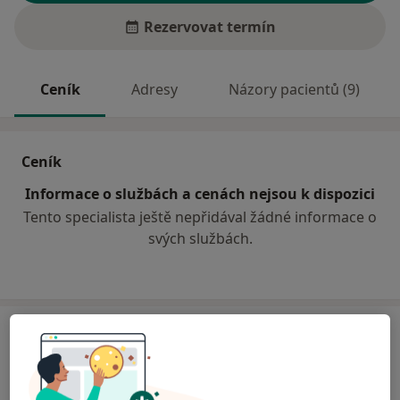
Rezervovat termín
Ceník
Adresy
Názory pacientů (9)
Ceník
Informace o službách a cenách nejsou k dispozici
Tento specialista ještě nepřidával žádné informace o
svých službách.
Adresy (2)
Adresa 1
Adresa 2