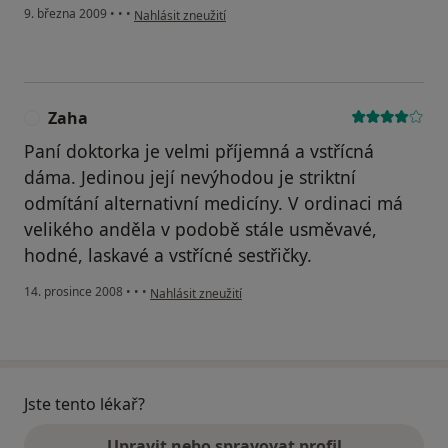
podle názoru uživatele spokojena pacientka
9. března 2009
•
•
•
Nahlásit zneužití
Zaha
Z
Paní doktorka je velmi příjemná a vstřícná
dáma. Jedinou její nevýhodou je striktní
odmítání alternativní medicíny. V ordinaci má
velikého anděla v podobě stále usměvavé,
hodné, laskavé a vstřícné sestřičky.
podle názoru uživatele Zaha
14. prosince 2008
•
•
•
Nahlásit zneužití
Jste tento lékař?
Upravit nebo spravovat profil