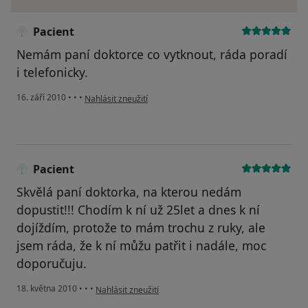
Pacient
Nemám paní doktorce co vytknout, ráda poradí
i telefonicky.
podle názoru uživatele Pacient
16. září 2010
•
•
•
Nahlásit zneužití
Pacient
Skvělá paní doktorka, na kterou nedám
dopustit!!! Chodím k ní už 25let a dnes k ní
dojíždím, protože to mám trochu z ruky, ale
jsem ráda, že k ní můžu patřit i nadále, moc
doporučuju.
podle názoru uživatele Pacient
18. května 2010
•
•
•
Nahlásit zneužití