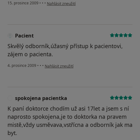
podle názoru uživatele Pacient
15. prosince 2009
•
•
•
Nahlásit zneužití
Pacient
Skvělý odborník,úžasný přístup k pacientovi,
zájem o pacienta.
podle názoru uživatele Pacient
4. prosince 2009
•
•
•
Nahlásit zneužití
spokojena pacientka
S
K paní doktorce chodím už asi 17let a jsem s ní
naprosto spokojena,je to doktorka na pravem
mistě,vždy usměvava,vstřícna a odborník jak ma
byt.