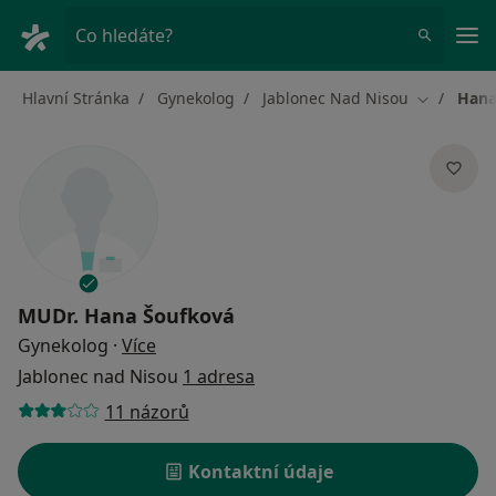
Hla
Co hledáte?
Hlavní Stránka
Gynekolog
Jablonec Nad Nisou
Hana
Změna mě
MUDr.
Hana Šoufková
o specializacích
Gynekolog
·
Více
Jablonec nad Nisou
1 adresa
11 názorů
Kontaktní údaje