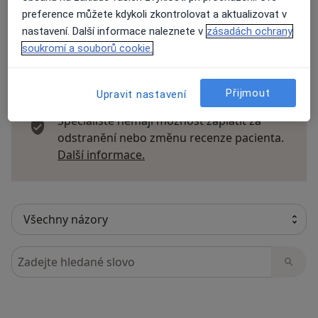
preference můžete kdykoli zkontrolovat a aktualizovat v
nastavení. Další informace naleznete v
zásadách ochrany
soukromí a souborů cookie.
11 názorů
Přijmout
Upravit nastavení
Recenze pacientů jsou pro nás důležité.
Specialisté nemají možnost zaplatit za
odstranění nebo změnu recenze pacienta.
Další informace o názorech
Další informace.
Hledejte v názorech