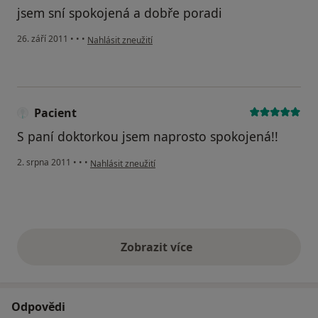
jsem sní spokojená a dobře poradi
podle názoru uživatele Pacient
26. září 2011
•
•
•
Nahlásit zneužití
Pacient
S paní doktorkou jsem naprosto spokojená!!
podle názoru uživatele Pacient
2. srpna 2011
•
•
•
Nahlásit zneužití
Zobrazit více
výše uvedené názory
Odpovědi