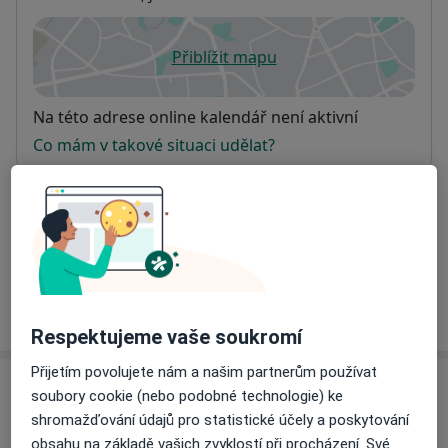
Přiblížit mapu
se otevře v nové záložce
Dostupnost
Na této adrese online kalendář není aktivní
Co mám v takové situaci udělat?
Způsoby platby (soukromé návštěvy)
Na teto adrese lékař přijímá pacienty na pojišťovnu
Detaily
Více
o adrese
Respektujeme vaše soukromí
Přijetím povolujete nám a našim partnerům používat
Názory
soubory cookie (nebo podobné technologie) ke
shromažďování údajů pro statistické účely a poskytování
Přidejte svůj názor
obsahu na základě vašich zvyklostí při procházení. Své