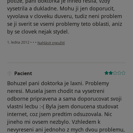
potize, pani doktorka je ihned resila, vzdy
vysetrila a dukladne. Mohu ji jen doporucit,
vyvolava v cloveku duveru, tudiz neni problem
se ji sverit se vsemi problemy teto oblasti, aniz
by se clovek nejak stydel.
podle názoru uživatele Váš účet byl odstraněn
1. ledna 2012
•
•
•
Nahlásit zneužití
Pacient
Bohuzel pani doktorka je laxni. Problemy
neresi. Musela jsem chodit na vysetreni
odborne pripravena a sama doporucovat svoji
vlastni lecbu :-( Byla jsem donucena studovat
internet, coz jsem predtim odsuzovala. Nic
jineho mi ovsem nezbylo. Vzhledem k
nevyreseni ani jednoho z mych dvou problemu,