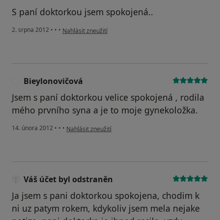
S paní doktorkou jsem spokojená..
podle názoru uživatele Váš účet byl odstraněn
2. srpna 2012
•
•
•
Nahlásit zneužití
Bieylonovičová
B
Jsem s paní doktorkou velice spokojená , rodila
mého prvního syna a je to moje gynekoložka.
podle názoru uživatele Bieylonovičová
14. února 2012
•
•
•
Nahlásit zneužití
Váš účet byl odstraněn
Ja jsem s pani doktorkou spokojena, chodim k
ni uz patym rokem, kdykoliv jsem mela nejake