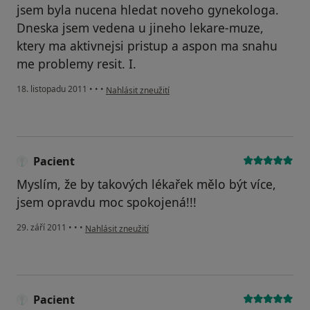
jsem byla nucena hledat noveho gynekologa.
Dneska jsem vedena u jineho lekare-muze,
ktery ma aktivnejsi pristup a aspon ma snahu
me problemy resit. I.
podle názoru uživatele Pacient
18. listopadu 2011
•
•
•
Nahlásit zneužití
Pacient
Myslím, že by takových lékařek mělo být více,
jsem opravdu moc spokojená!!!
podle názoru uživatele Pacient
29. září 2011
•
•
•
Nahlásit zneužití
Pacient