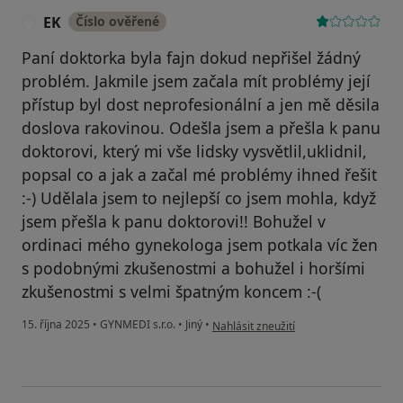
EK
Číslo ověřené
E
Paní doktorka byla fajn dokud nepřišel žádný
problém. Jakmile jsem začala mít problémy její
přístup byl dost neprofesionální a jen mě děsila
doslova rakovinou. Odešla jsem a přešla k panu
doktorovi, který mi vše lidsky vysvětlil,uklidnil,
popsal co a jak a začal mé problémy ihned řešit
:-) Udělala jsem to nejlepší co jsem mohla, když
jsem přešla k panu doktorovi!! Bohužel v
ordinaci mého gynekologa jsem potkala víc žen
s podobnými zkušenostmi a bohužel i horšími
zkušenostmi s velmi špatným koncem :-(
podle názoru uživatele EK
15. října 2025
•
GYNMEDI s.r.o.
•
Jiný
•
Nahlásit zneužití