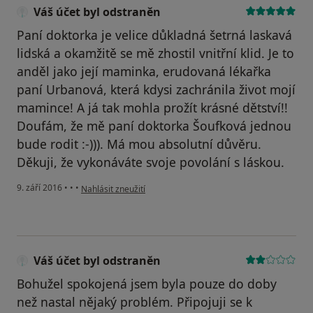
Váš účet byl odstraněn
Paní doktorka je velice důkladná šetrná laskavá
lidská a okamžitě se mě zhostil vnitřní klid. Je to
anděl jako její maminka, erudovaná lékařka
paní Urbanová, která kdysi zachránila život mojí
mamince! A já tak mohla prožít krásné dětství!!
Doufám, že mě paní doktorka Šoufková jednou
bude rodit :-))). Má mou absolutní důvěru.
Děkuji, že vykonáváte svoje povolání s láskou.
podle názoru uživatele Váš účet byl odstraněn
9. září 2016
•
•
•
Nahlásit zneužití
Váš účet byl odstraněn
Bohužel spokojená jsem byla pouze do doby
než nastal nějaký problém. Připojuji se k