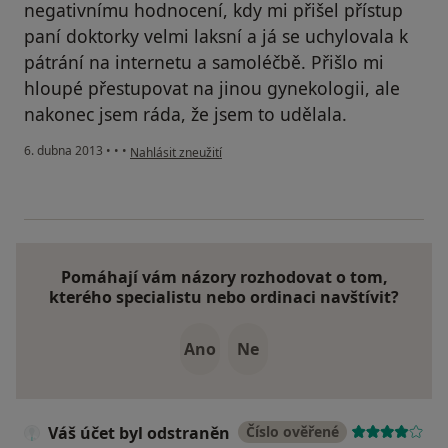
negativnímu hodnocení, kdy mi přišel přístup
paní doktorky velmi laksní a já se uchylovala k
pátrání na internetu a samoléčbě. Přišlo mi
hloupé přestupovat na jinou gynekologii, ale
nakonec jsem ráda, že jsem to udělala.
podle názoru uživatele Váš účet byl odstraněn
6. dubna 2013
•
•
•
Nahlásit zneužití
Pomáhají vám názory rozhodovat o tom,
kterého specialistu nebo ordinaci navštívit?
Ano
Ne
Váš účet byl odstraněn
Číslo ověřené