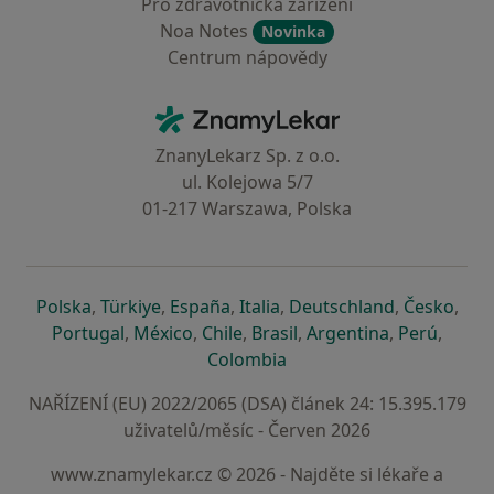
Pro zdravotnická zařízení
Noa Notes
Novinka
Centrum nápovědy
Kontakt
ZnamyLekar - Hlavní stránka
ZnanyLekarz Sp. z o.o.
ul. Kolejowa 5/7
01-217 Warszawa, Polska
se otevře v nové záložce
se otevře v nové záložce
se otevře v nové záložce
se otevře v nové záložce
se otevře v 
se o
Polska
,
Türkiye
,
España
,
Italia
,
Deutschland
,
Česko
,
se otevře v nové záložce
se otevře v nové záložce
se otevře v nové záložce
se otevře v nové záložc
se otevře v 
se ote
Portugal
,
México
,
Chile
,
Brasil
,
Argentina
,
Perú
,
se otevře v nové záložce
Colombia
NAŘÍZENÍ (EU) 2022/2065 (DSA) článek 24: 15.395.179
uživatelů/měsíc - Červen 2026
www.znamylekar.cz © 2026 - Najděte si lékaře a