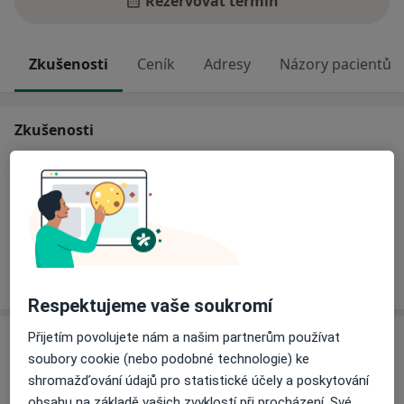
Rezervovat termín
Zkušenosti
Ceník
Adresy
Názory pacientů
Zkušenosti
www.hanapucherova.cz
Pacienti, které ošetřuji
Dospělí
Více
o zkušenostech
Respektujeme vaše soukromí
Přijetím povolujete nám a našim partnerům používat
Služby a ceník služeb
soubory cookie (nebo podobné technologie) ke
Konzultace pro páry
shromažďování údajů pro statistické účely a poskytování
Od 1 000 Kč
Detaily
obsahu na základě vašich zvyklostí při procházení. Své