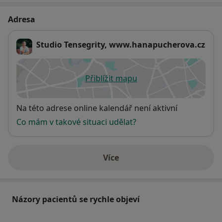
Adresa
Studio Tensegrity, www.hanapucherova.cz
Přiblížit mapu
se otevře v nové záložce
Dostupnost
Na této adrese online kalendář není aktivní
Co mám v takové situaci udělat?
Více
o adrese
Názory pacientů se rychle objeví