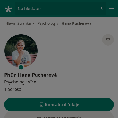
Hla
Co hledáte?
Hlavní Stránka
Psycholog
Hana Pucherová
PhDr.
Hana Pucherová
o specializacích
Psycholog
·
Více
1 adresa
Kontaktní údaje