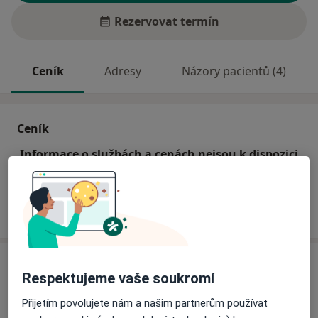
Rezervovat termín
Ceník
Adresy
Názory pacientů (4)
Ceník
Informace o službách a cenách nejsou k dispozici
Tento specialista ještě nepřidával žádné informace o
svých službách.
Adresy (2)
Respektujeme vaše soukromí
Adresa 1
Adresa 2
Přijetím povolujete nám a našim partnerům používat