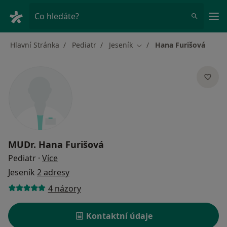
Hla
Co hledáte?
Hlavní Stránka
Pediatr
Jeseník
Hana Furišová
Změna města
MUDr.
Hana Furišová
o specializacích
Pediatr
·
Více
Jeseník
2 adresy
4 názory
Kontaktní údaje