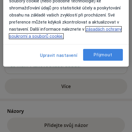
soubory cookie (nebo podobné technologie) ke
shromažďování údajů pro statistické účely a poskytování
Praktický lékař pro děti a dorost
obsahu na základě vašich zvyklostí při procházení. Své
Dukelská 456,
Jeseník
79001
preference můžete kdykoli zkontrolovat a aktualizovat v
nastavení. Další informace naleznete v
zásadách ochrany
soukromí a souborů cookie.
Přiblížit mapu
se otevře v nové záložce
Přijmout
Dostupnost
Upravit nastavení
Na této adrese online kalendář není aktivní
Co mám v takové situaci udělat?
Více
o adrese
Názory
Přidejte svůj názor