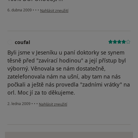
podle názoru uživatele Spillerová
6. dubna 2009
•
•
•
Nahlásit zneužití
coufal
C
Byli jsme v Jeseníku u paní doktorky se synem
těsně před "zavírací hodinou" a její přístup byl
výborný. Věnovala se nám dostatečně,
zatelefonovala nám na ušní, aby tam na nás
počkali a ještě nás provedla "zadními vrátky" na
orl. Moc jí za to děkujeme.
podle názoru uživatele coufal
2. ledna 2009
•
•
•
Nahlásit zneužití