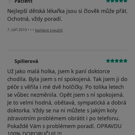
Pacient
Nejlepší dětská lékařka jsou si člověk může přát.
Ochotná, vždy poradí.
podle názoru uživatele Pacient
7. září 2010
•
•
•
Nahlásit zneužití
Spillerová
S
Už jako malá holka, jsem k paní doktorce
chodila. Byla jsem s ní spokojená. Tak jsem ji do
péče s věřila i mé dvě holčičky. Po tolika letech
se vůbec nezměnila. Opět jsem s ní spokojená.
Je to velmi hodná, obětavá, sympatická a dobrá
doktorka. Vždy se na ni můžete s jakým koly
zdravotním problémem obrátit i po telefonu.
Pokaždé Vám s problémem poradí. OPRAVDU
100% DOPORUČUJI !!!