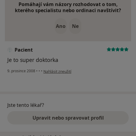
Pomáhají vám názory rozhodovat o tom,
kterého specialistu nebo ordinaci navštívit?
Ano
Ne
Pacient
Je to super doktorka
podle názoru uživatele Pacient
9. prosince 2008
•
•
•
Nahlásit zneužití
Jste tento lékař?
Upravit nebo spravovat profil