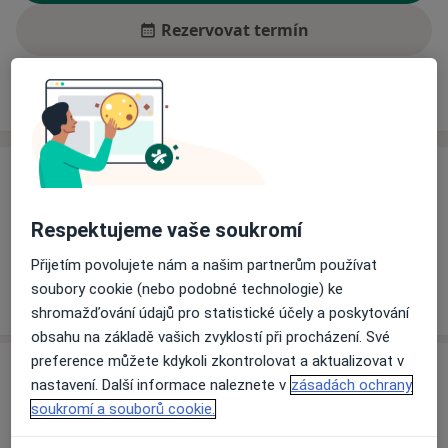
Rezervovat termín
Ceník
Adresy
Názory pacientů (2)
Ceník
Informace o službách a cenách nejsou k dispozici
Respektujeme vaše soukromí
Tento specialista ještě nepřidával žádné informace o
Přijetím povolujete nám a našim partnerům používat
svých službách.
soubory cookie (nebo podobné technologie) ke
shromažďování údajů pro statistické účely a poskytování
obsahu na základě vašich zvyklostí při procházení. Své
preference můžete kdykoli zkontrolovat a aktualizovat v
Adresa
nastavení. Další informace naleznete v
zásadách ochrany
soukromí a souborů cookie.
Nemocnice Nymburk
Boleslavská třída 425/9,
Nymburk
288 02