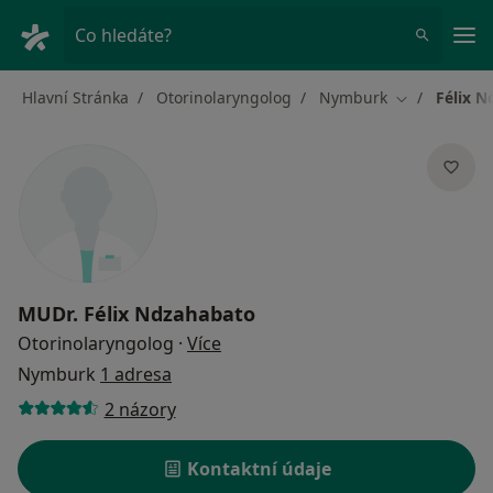
Hla
Co hledáte?
Hlavní Stránka
Otorinolaryngolog
Nymburk
Félix 
Změna měst
MUDr.
Félix Ndzahabato
o specializacích
Otorinolaryngolog
·
Více
Nymburk
1 adresa
2 názory
Kontaktní údaje