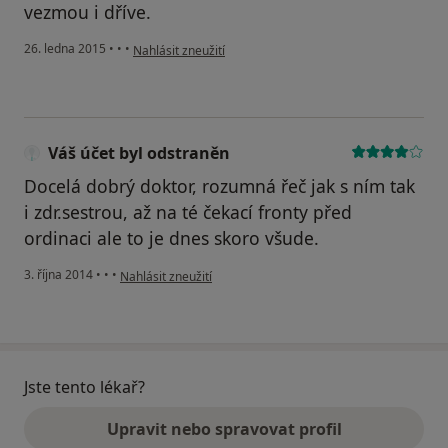
vezmou i dříve.
podle názoru uživatele Váš účet byl odstraněn
26. ledna 2015
•
•
•
Nahlásit zneužití
Váš účet byl odstraněn
Docelá dobrý doktor, rozumná řeč jak s ním tak
i zdr.sestrou, až na té čekací fronty před
ordinaci ale to je dnes skoro všude.
podle názoru uživatele Váš účet byl odstraněn
3. října 2014
•
•
•
Nahlásit zneužití
Jste tento lékař?
Upravit nebo spravovat profil