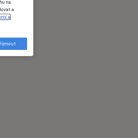
ahu na
lovat a
omí a
řijmout