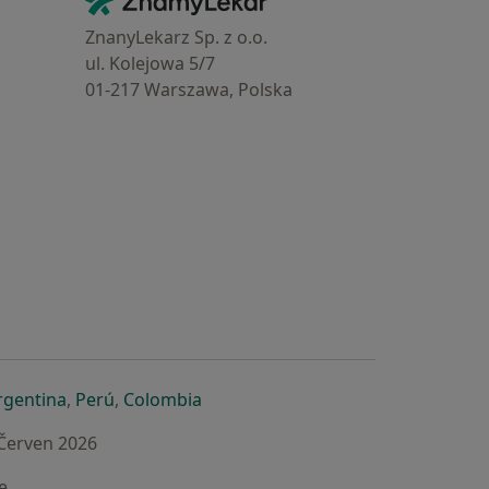
Kontakt
ZnanyLekarz Sp. z o.o.
ul. Kolejowa 5/7
01-217 Warszawa, Polska
e
é záložce
 v nové záložce
otevře v nové záložce
se otevře v nové záložce
se otevře v nové záložce
se otevře v nové záložce
rgentina
,
Perú
,
Colombia
 Červen 2026
e