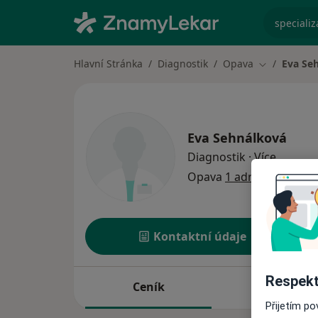
specializ
Hlavní Stránka
Diagnostik
Opava
Eva Se
Změna měst
Eva Sehnálková
o specia
Diagnostik
·
Více
Opava
1 adresa
Kontaktní údaje
Respekt
Ceník
Adresy
Přijetím p