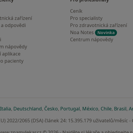
Ceník
nická zařízení
Pro specialisty
 a odpovědi
Pro zdravotnická zařízení
Noa Notes
Novinka
i
Centrum nápovědy
um nápovědy
 aplikace
ro pacienty
záložce
 v nové záložce
e otevře v nové záložce
se otevře v nové záložce
se otevře v nové záložce
se otevře v nové záložce
se otevře v nové záložc
se otevře v nov
se otevře
se 
Italia
,
Deutschland
,
Česko
,
Portugal
,
México
,
Chile
,
Brasil
,
A
U) 2022/2065 (DSA) článek 24: 15.395.179 uživatelů/měsíc -
www.znamylekar.cz © 2026 - Najděte si lékaře a objednejte s