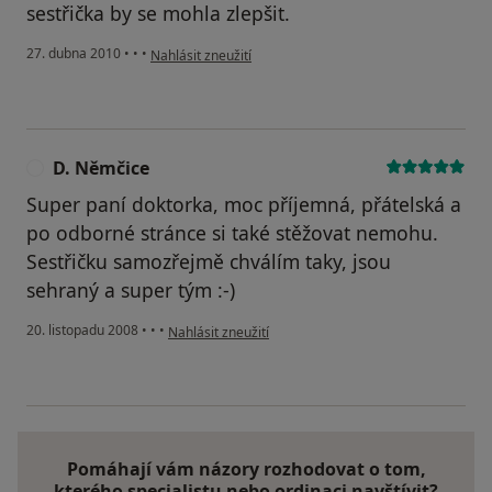
sestřička by se mohla zlepšit.
podle názoru uživatele Pacient
27. dubna 2010
•
•
•
Nahlásit zneužití
D. Němčice
D
Super paní doktorka, moc příjemná, přátelská a
po odborné stránce si také stěžovat nemohu.
Sestřičku samozřejmě chválím taky, jsou
sehraný a super tým :-)
podle názoru uživatele D. Němčice
20. listopadu 2008
•
•
•
Nahlásit zneužití
Pomáhají vám názory rozhodovat o tom,
kterého specialistu nebo ordinaci navštívit?