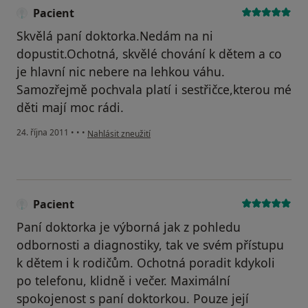
Pacient
Skvělá paní doktorka.Nedám na ni
dopustit.Ochotná, skvělé chování k dětem a co
je hlavní nic nebere na lehkou váhu.
Samozřejmě pochvala platí i sestřičce,kterou mé
děti mají moc rádi.
podle názoru uživatele Pacient
24. října 2011
•
•
•
Nahlásit zneužití
Pacient
Paní doktorka je výborná jak z pohledu
odbornosti a diagnostiky, tak ve svém přístupu
k dětem i k rodičům. Ochotná poradit kdykoli
po telefonu, klidně i večer. Maximální
spokojenost s paní doktorkou. Pouze její