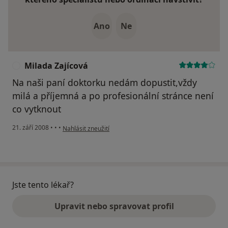
Ano
Ne
Milada Zajícová
M
Na naši paní doktorku nedám dopustit,vždy
milá a příjemná a po profesionální stránce není
co vytknout
podle názoru uživatele Milada Zajícová
21. září 2008
•
•
•
Nahlásit zneužití
Jste tento lékař?
Upravit nebo spravovat profil