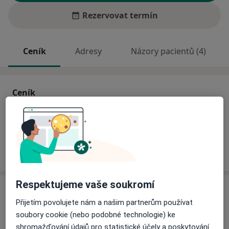
Rezervovat termín
Ceník
Adresy
Názory pacientů (4)
Ceník
Informace o službách a cenách nejsou k dispozici
Tento specialista ještě nepřidával žádné informace o
svých službách.
Respektujeme vaše soukromí
Adresa
Přijetím povolujete nám a našim partnerům používat
Praktický lékař pro děti a dorost
soubory cookie (nebo podobné technologie) ke
Sokolská 522,
Němčice nad Hanou
79827
shromažďování údajů pro statistické účely a poskytování