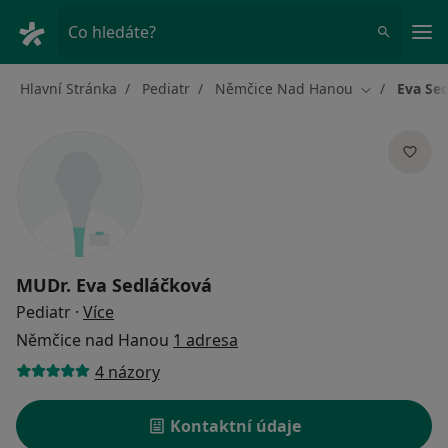
Hla
Co hledáte?
Hlavní Stránka
Pediatr
Němčice Nad Hanou
Eva Se
Změna měst
MUDr.
Eva Sedláčková
o specializacích
Pediatr
·
Více
Němčice nad Hanou
1 adresa
4 názory
Kontaktní údaje