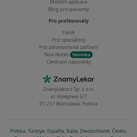
Mobilní aplikace
Blog pro pacienty
Pro profesionály
Ceník
Pro specialisty
Pro zdravotnická zařízení
Noa Notes
Novinka
Centrum nápovědy
Kontakt
ZnamyLekar - Hlavní stránka
ZnanyLekarz Sp. z o.o.
ul. Kolejowa 5/7
01-217 Warszawa, Polska
se otevře v nové záložce
se otevře v nové záložce
se otevře v nové záložce
se otevře v nové záložce
se otevře v 
se o
Polska
,
Türkiye
,
España
,
Italia
,
Deutschland
,
Česko
,