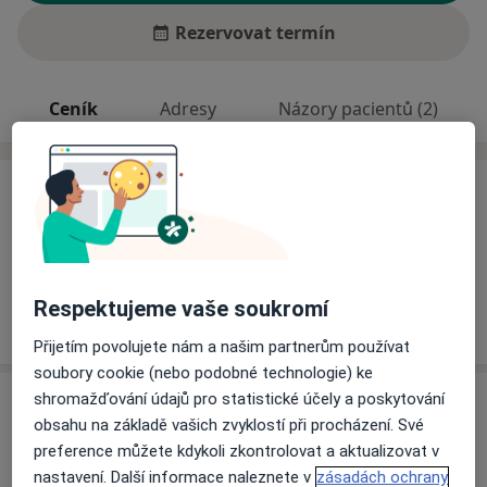
Rezervovat termín
Ceník
Adresy
Názory pacientů (2)
Ceník
Informace o službách a cenách nejsou k dispozici
Tento specialista ještě nepřidával žádné informace o
svých službách.
Respektujeme vaše soukromí
Přijetím povolujete nám a našim partnerům používat
soubory cookie (nebo podobné technologie) ke
shromažďování údajů pro statistické účely a poskytování
Adresa
obsahu na základě vašich zvyklostí při procházení. Své
preference můžete kdykoli zkontrolovat a aktualizovat v
Ordinace
nastavení. Další informace naleznete v
zásadách ochrany
Luhačovice