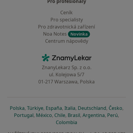
Pro profesionály
Ceník
Pro specialisty
Pro zdravotnická zařízení
Noa Notes
Novinka
Centrum nápovědy
Kontakt
ZnamyLekar - Hlavní stránka
ZnanyLekarz Sp. z o.o.
ul. Kolejowa 5/7
01-217 Warszawa, Polska
se otevře v nové záložce
se otevře v nové záložce
se otevře v nové záložce
se otevře v nové záložce
se otevře v 
se o
Polska
,
Türkiye
,
España
,
Italia
,
Deutschland
,
Česko
,
se otevře v nové záložce
se otevře v nové záložce
se otevře v nové záložce
se otevře v nové záložc
se otevře v 
se ote
Portugal
,
México
,
Chile
,
Brasil
,
Argentina
,
Perú
,
se otevře v nové záložce
Colombia