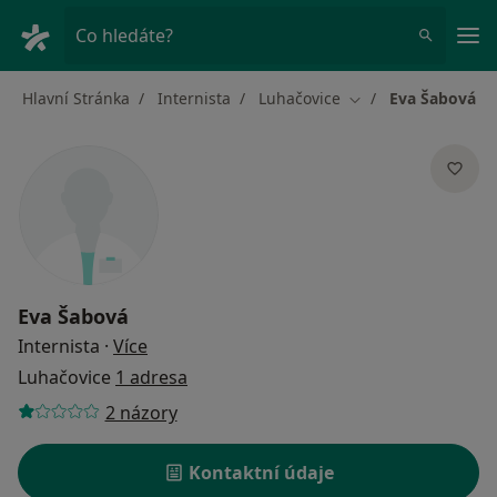
Hla
Co hledáte?
Hlavní Stránka
Internista
Luhačovice
Eva Šabová
Změna města
Eva Šabová
o specializacích
Internista
·
Více
Luhačovice
1 adresa
2 názory
Kontaktní údaje