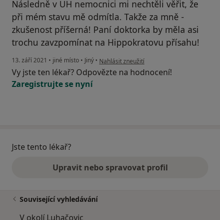
Následně v UH nemocnici mi nechtěli věřit, že
při mém stavu mě odmítla. Takže za mně -
zkušenost příšerná! Paní doktorka by měla asi
trochu zavzpomínat na Hippokratovu přísahu!
podle názoru uživatele M.B.
13. září 2021
•
jiné místo
•
Jiný
•
Nahlásit zneužití
Vy jste ten lékař? Odpovězte na hodnocení!
Zaregistrujte se nyní
Jste tento lékař?
Upravit nebo spravovat profil
Související vyhledávání
V okolí Luhačovic