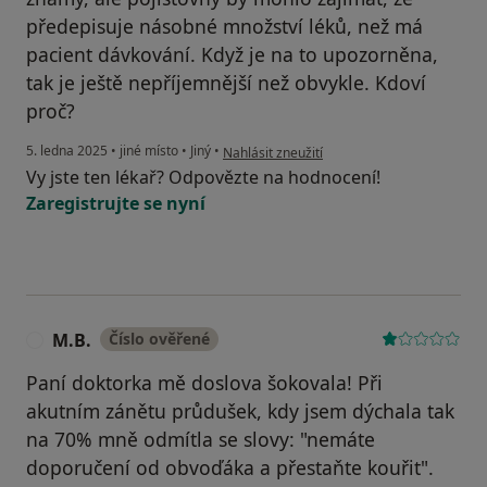
předepisuje násobné množství léků, než má
pacient dávkování. Když je na to upozorněna,
tak je ještě nepříjemnější než obvykle. Kdoví
proč?
podle názoru uživatele Vladislav
5. ledna 2025
•
jiné místo
•
Jiný
•
Nahlásit zneužití
Vy jste ten lékař? Odpovězte na hodnocení!
Zaregistrujte se nyní
M.B.
Číslo ověřené
M
Paní doktorka mě doslova šokovala! Při
akutním zánětu průdušek, kdy jsem dýchala tak
na 70% mně odmítla se slovy: "nemáte
doporučení od obvoďáka a přestaňte kouřit".