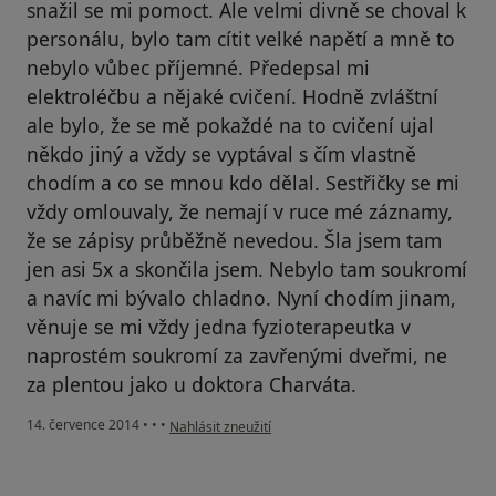
snažil se mi pomoct. Ale velmi divně se choval k
personálu, bylo tam cítit velké napětí a mně to
nebylo vůbec příjemné. Předepsal mi
elektroléčbu a nějaké cvičení. Hodně zvláštní
ale bylo, že se mě pokaždé na to cvičení ujal
někdo jiný a vždy se vyptával s čím vlastně
chodím a co se mnou kdo dělal. Sestřičky se mi
vždy omlouvaly, že nemají v ruce mé záznamy,
že se zápisy průběžně nevedou. Šla jsem tam
jen asi 5x a skončila jsem. Nebylo tam soukromí
a navíc mi bývalo chladno. Nyní chodím jinam,
věnuje se mi vždy jedna fyzioterapeutka v
naprostém soukromí za zavřenými dveřmi, ne
za plentou jako u doktora Charváta.
podle názoru uživatele Hana
14. července 2014
•
•
•
Nahlásit zneužití