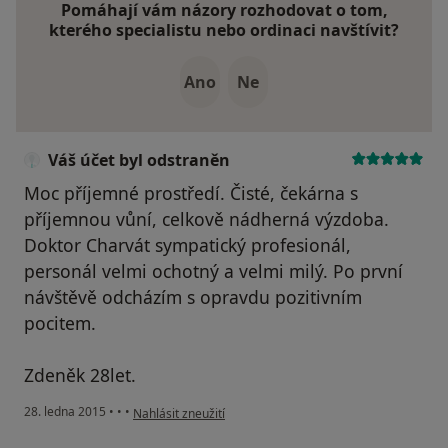
Pomáhají vám názory rozhodovat o tom,
kterého specialistu nebo ordinaci navštívit?
Ano
Ne
Váš účet byl odstraněn
Moc příjemné prostředí. Čisté, čekárna s
příjemnou vůní, celkově nádherná výzdoba.
Doktor Charvát sympatický profesionál,
personál velmi ochotný a velmi milý. Po první
návštěvě odcházím s opravdu pozitivním
pocitem.
Zdeněk 28let.
podle názoru uživatele Váš účet byl odstraněn
28. ledna 2015
•
•
•
Nahlásit zneužití