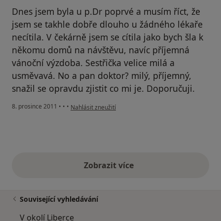
Dnes jsem byla u p.Dr poprvé a musím říct, že
jsem se takhle dobře dlouho u žádného lékaře
necítila. V čekárně jsem se cítila jako bych šla k
někomu domů na návštěvu, navíc příjemná
vánoční výzdoba. Sestřička velice milá a
usměvavá. No a pan doktor? milý, příjemný,
snažil se opravdu zjistit co mi je. Doporučuji.
podle názoru uživatele Pacient
8. prosince 2011
•
•
•
Nahlásit zneužití
Zobrazit více
výše uvedené názory
Související vyhledávání
V okolí Liberce