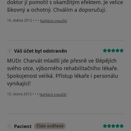
doktor jí pomohl s okamžitým efektem. Je velice
šikovný a ochotný. Chválím a doporučuji.
podle názoru uživatele Váš účet byl odstraněn
16. dubna 2012
•
•
•
Nahlásit zneužití
Váš účet byl odstraněn
MUDr. Charvát mladší jde přesně ve šlépějích
svého otce, výborného rehabilitačního lékaře.
Spokojenost veliká. Přístup lékaře i personálu
vynikající!
podle názoru uživatele Váš účet byl odstraněn
15. února 2012
•
•
•
Nahlásit zneužití
Pacient
Číslo ověřené