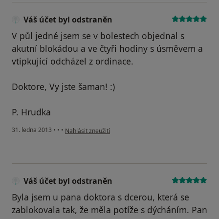
Váš účet byl odstraněn
V půl jedné jsem se v bolestech objednal s
akutní blokádou a ve čtyři hodiny s úsměvem a
vtipkující odcházel z ordinace.
Doktore, Vy jste šaman! :)
P. Hrudka
podle názoru uživatele Váš účet byl odstraněn
31. ledna 2013
•
•
•
Nahlásit zneužití
Váš účet byl odstraněn
Byla jsem u pana doktora s dcerou, která se
zablokovala tak, že měla potíže s dýcháním. Pan