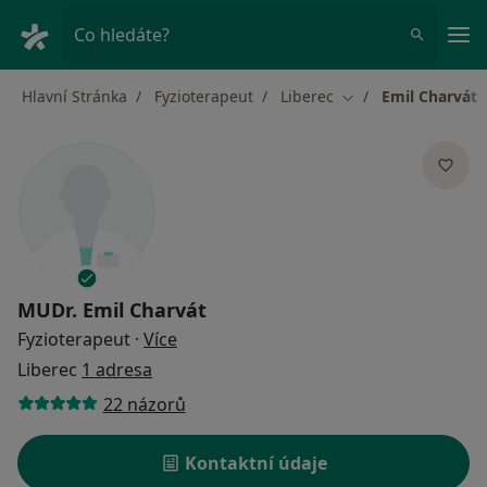
Hla
Co hledáte?
Hlavní Stránka
Fyzioterapeut
Liberec
Emil Charvát
Změna města
MUDr.
Emil Charvát
o specializacích
Fyzioterapeut
·
Více
Liberec
1 adresa
22 názorů
Kontaktní údaje