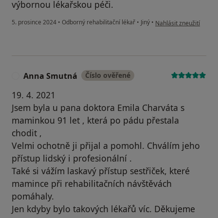
výbornou lékařskou péči.
podle názoru uživatele
5. prosince 2024
•
Odborný rehabilitační lékař
•
Jiný
•
Nahlásit zneužití
Anna Smutná
Číslo ověřené
A
19. 4. 2021
Jsem byla u pana doktora Emila Charváta s
maminkou 91 let , která po pádu přestala
chodit ,
Velmi ochotně ji přijal a pomohl. Chválím jeho
přístup lidský i profesionální .
Také si vážím laskavý přístup sestřiček, které
mamince při rehabilitačních návštěvách
pomáhaly.
Jen kdyby bylo takových lékařů víc. Děkujeme