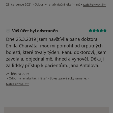
podle názoru uživate
28. července 2021
•
Odborný rehabilitační lékař
•
Jiný
•
Nahlásit zneužití
Váš účet byl odstraněn
Dne 25.3.2019 jsem navštívila pana doktora
Emila Charváta, moc mi pomohl od urputných
bolestí, které trvaly týden. Panu doktorovi, jsem
zavolala, objednal mě, ihned a vyhověl. Děkuji
za lidský přístup k pacientům. Jana Antalová.
25. března 2019
•
Odborný rehabilitační lékař
•
Bolest pravé ruky ramene.
•
podle názoru uživatele Váš účet byl odstraněn
Nahlásit zneužití