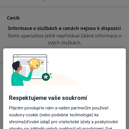
Ceník
Informace o službách a cenách nejsou k dispozici
Tento specialista ještě nepřidával žádné informace o
svých službách.
Adresa
Odborný rehabilitační lékař
Broumovská 989,
Liberec
460 01
Respektujeme vaše soukromí
Přijetím povolujete nám a našim partnerům používat
Přiblížit mapu
se otevře v nové záložce
soubory cookie (nebo podobné technologie) ke
shromažďování údajů pro statistické účely a poskytování
Dostupnost
Na této adrese online kalendář není aktivní
obsahu na základě vašich zvyklostí při procházení. Své