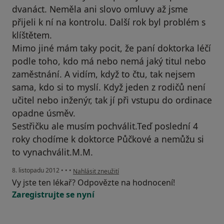
dvanáct. Neměla ani slovo omluvy až jsme
přijeli k ní na kontrolu. Další rok byl problém s
klíštětem.
Mimo jiné mám taky pocit, že paní doktorka léčí
podle toho, kdo má nebo nemá jaký titul nebo
zaměstnání. A vidím, když to čtu, tak nejsem
sama, kdo si to myslí. Když jeden z rodičů není
učitel nebo inženýr, tak jí při vstupu do ordinace
opadne úsměv.
Sestřičku ale musím pochválit.Teď poslední 4
roky chodíme k doktorce Půčkové a nemůžu si
to vynachválit.M.M.
podle názoru uživatele Váš účet byl odstraněn
8. listopadu 2012
•
•
•
Nahlásit zneužití
Vy jste ten lékař? Odpovězte na hodnocení!
Zaregistrujte se nyní