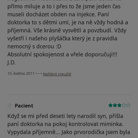
přímo miluje a to i přes to že jsme jeden čas
museli docházet obden na injekce. Paní
doktorka to s dětmi umí, je na ně vždy hodná a
příjemná. Vše krásně vysvětlí a povzbudí. Vždy
vyšetří i našeho plyšáčka který je z pravidla
nemocný s dcerou :D
Absolutní spokojenost a vřele doporučuji!!!
J.D.
podle názoru uživatele Pacient
15. května 2011
•
•
•
Nahlásit zneužití
Pacient
Když se mi před deseti lety narodil syn, přišla
paní doktorka na pokoj kontrolovat miminka.
Vypydala příjemně... Jako prvorodička jsem byla