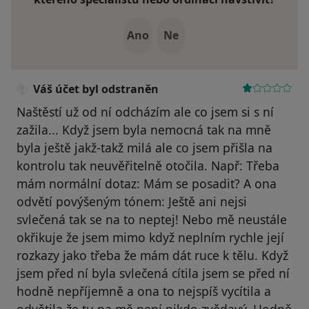
Ano
Ne
Váš účet byl odstraněn
Naštěstí už od ní odcházím ale co jsem si s ní
zažila... Když jsem byla nemocná tak na mně
byla ještě jakž-takž milá ale co jsem přišla na
kontrolu tak neuvěřitelně otočila. Např: Třeba
mám normální dotaz: Mám se posadit? A ona
odvětí povýšeným tónem: Ještě ani nejsi
svlečená tak se na to neptej! Nebo mě neustále
okřikuje že jsem mimo když neplním rychle její
rozkazy jako třeba že mám dát ruce k tělu. Když
jsem před ní byla svlečená cítila jsem se před ní
hodně nepříjemně a ona to nejspíš vycítila a