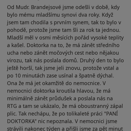
Od Mudr. Brandejsové jsme odešli v době, kdy
bylo mému mladšímu synovi dva roky. Když
jsem tam chodila s prvním synem, tak to bylo v
pohodě, protože jsme tam šli za rok ta jednou.
Mladší měl v osmi měsících pořád vysoké teplity
a kašel. Doktorka na to, že má zánět středního
ucha nebo zánět močových cest nebo nějakou
virozu, tak nás poslala domů. Druhý den to bylo
ještě horší, tak jsme jeli znovu, protože vstal a
po 10 minutách zase usínal a špatně dýchal.
Ona že má jet okamžitě do nemocnice. V
nemocnici doktorka kroutila hlavou, že má
minimálně zánět průdušek a poslala nás na
RTG a tam se ukázalo, že má oboustranný zápal
plic. Tak nechápu, že po tolikaleté práci "PANÍ
DOKTORKA" nic nepoznala. V nemocnici jsme
strávili nakonec týden a přišli jsme za pět minut