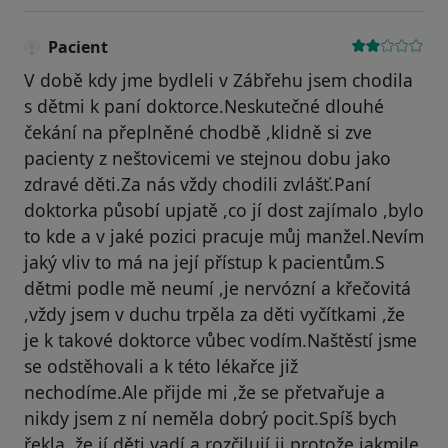
Pacient
V době kdy jme bydleli v Zábřehu jsem chodila
s dětmi k paní doktorce.Neskutečné dlouhé
čekání na přeplněné chodbě ,klidně si zve
pacienty z neštovicemi ve stejnou dobu jako
zdravé děti.Za nás vždy chodili zvlášť.Paní
doktorka působí upjatě ,co jí dost zajímalo ,bylo
to kde a v jaké pozici pracuje můj manžel.Nevím
jaký vliv to má na její přístup k pacientům.S
dětmi podle mě neumí ,je nervózní a křečovitá
,vždy jsem v duchu trpěla za děti vyčítkami ,že
je k takové doktorce vůbec vodím.Naštěstí jsme
se odstěhovali a k této lékařce již
nechodíme.Ale přijde mi ,že se přetvařuje a
nikdy jsem z ní neměla dobrý pocit.Spíš bych
řekla ,že jí děti vadí a rozčilují ji,protože jakmile