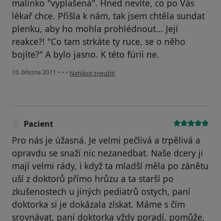
malinko "vyplašená". Hned nevíte, co po Vás
lékař chce. Přišla k nám, tak jsem chtěla sundat
plenku, aby ho mohla prohlédnout... Její
reakce?! "Co tam strkáte ty ruce, se o něho
bojíte?" A bylo jasno. K této fúrii ne.
podle názoru uživatele Pacient
10. března 2011
•
•
•
Nahlásit zneužití
Pacient
Pro nás je úžasná. Je velmi pečlivá a trpělivá a
opravdu se snaží nic nezanedbat. Naše dcery ji
mají velmi rády, i když ta mladší měla po zánětu
uší z doktorů přímo hrůzu a ta starší po
zkušenostech u jiných pediatrů ostych, paní
doktorka si je dokázala získat. Máme s čím
srovnávat, paní doktorka vždy poradí, pomůže,