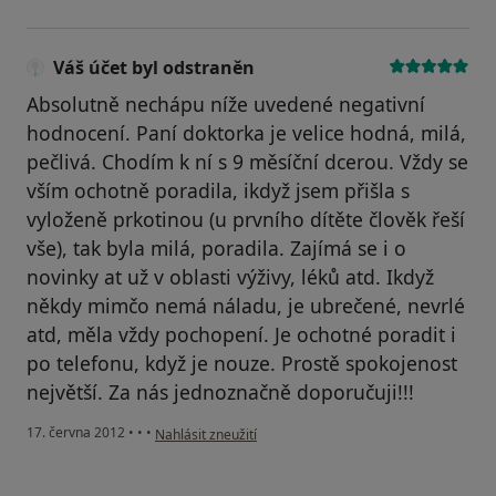
Váš účet byl odstraněn
Absolutně nechápu níže uvedené negativní
hodnocení. Paní doktorka je velice hodná, milá,
pečlivá. Chodím k ní s 9 měsíční dcerou. Vždy se
vším ochotně poradila, ikdyž jsem přišla s
vyloženě prkotinou (u prvního dítěte člověk řeší
vše), tak byla milá, poradila. Zajímá se i o
novinky at už v oblasti výživy, léků atd. Ikdyž
někdy mimčo nemá náladu, je ubrečené, nevrlé
atd, měla vždy pochopení. Je ochotné poradit i
po telefonu, když je nouze. Prostě spokojenost
největší. Za nás jednoznačně doporučuji!!!
podle názoru uživatele Váš účet byl odstraněn
17. června 2012
•
•
•
Nahlásit zneužití