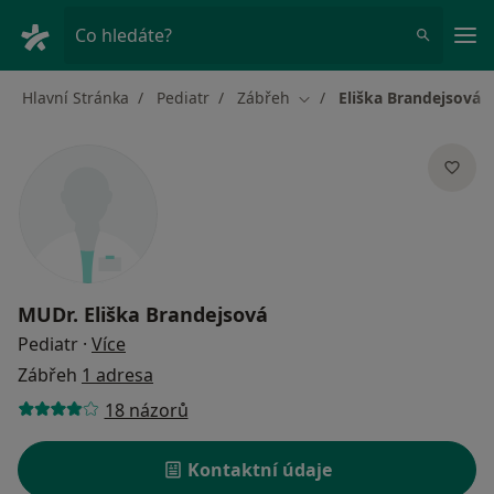
Hla
Co hledáte?
Hlavní Stránka
Pediatr
Zábřeh
Eliška Brandejsová
Změna města
MUDr.
Eliška Brandejsová
o specializacích
Pediatr
·
Více
Zábřeh
1 adresa
18 názorů
Kontaktní údaje