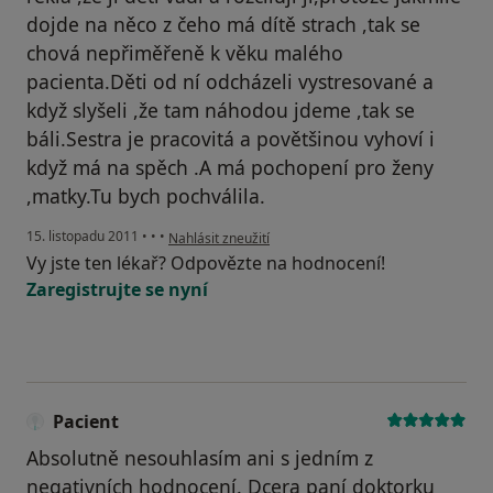
dojde na něco z čeho má dítě strach ,tak se
chová nepřiměřeně k věku malého
pacienta.Děti od ní odcházeli vystresované a
když slyšeli ,že tam náhodou jdeme ,tak se
báli.Sestra je pracovitá a povětšinou vyhoví i
když má na spěch .A má pochopení pro ženy
,matky.Tu bych pochválila.
podle názoru uživatele Pacient
15. listopadu 2011
•
•
•
Nahlásit zneužití
Vy jste ten lékař? Odpovězte na hodnocení!
Zaregistrujte se nyní
Pacient
Absolutně nesouhlasím ani s jedním z
negativních hodnocení. Dcera paní doktorku