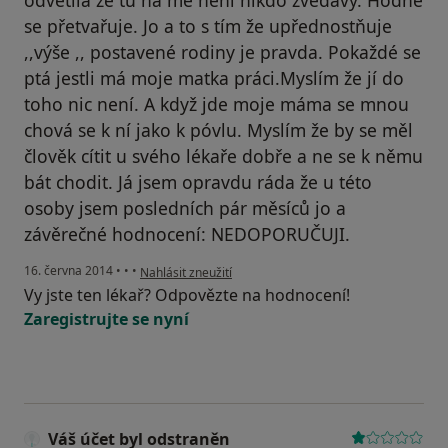
odvětila že tu na mě není nikdo zvědavý. Hodně
se přetvařuje. Jo a to s tím že upřednostňuje
,,výše ,, postavené rodiny je pravda. Pokaždé se
ptá jestli má moje matka práci.Myslím že jí do
toho nic není. A když jde moje máma se mnou
chová se k ní jako k póvlu. Myslím že by se měl
člověk cítit u svého lékaře dobře a ne se k němu
bát chodit. Já jsem opravdu ráda že u této
osoby jsem posledních pár měsíců jo a
závěrečné hodnocení: NEDOPORUČUJI.
podle názoru uživatele Váš účet byl odstraněn
16. června 2014
•
•
•
Nahlásit zneužití
Vy jste ten lékař? Odpovězte na hodnocení!
Zaregistrujte se nyní
Váš účet byl odstraněn