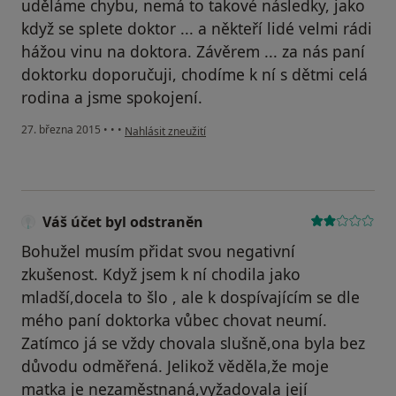
uděláme chybu, nemá to takové následky, jako
když se splete doktor ... a někteří lidé velmi rádi
hážou vinu na doktora. Závěrem ... za nás paní
doktorku doporučuji, chodíme k ní s dětmi celá
rodina a jsme spokojení.
podle názoru uživatele Váš účet byl odstraněn
27. března 2015
•
•
•
Nahlásit zneužití
Váš účet byl odstraněn
Bohužel musím přidat svou negativní
zkušenost. Když jsem k ní chodila jako
mladší,docela to šlo , ale k dospívajícím se dle
mého paní doktorka vůbec chovat neumí.
Zatímco já se vždy chovala slušně,ona byla bez
důvodu odměřená. Jelikož věděla,že moje
matka je nezaměstnaná,vyžadovala její