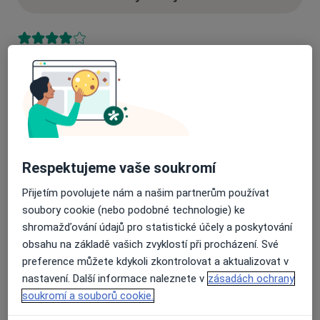
18 názorů
Recenze pacientů jsou pro nás důležité.
Specialisté nemají možnost zaplatit za
odstranění nebo změnu recenze pacienta.
Další informace o názorech
Další informace.
Respektujeme vaše soukromí
Přijetím povolujete nám a našim partnerům používat
soubory cookie (nebo podobné technologie) ke
shromažďování údajů pro statistické účely a poskytování
obsahu na základě vašich zvyklostí při procházení. Své
Hledejte v názorech
preference můžete kdykoli zkontrolovat a aktualizovat v
nastavení. Další informace naleznete v
zásadách ochrany
soukromí a souborů cookie.