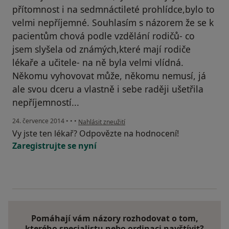
přítomnost i na sedmnáctileté prohlídce,bylo to
velmi nepříjemné. Souhlasím s názorem že se k
pacientům chová podle vzdělání rodičů- co
jsem slyšela od známých,které mají rodiče
lékaře a učitele- na ně byla velmi vlídná.
Někomu vyhovovat může, někomu nemusí, já
ale svou dceru a vlastně i sebe raději ušetřila
nepříjemností...
podle názoru uživatele Váš účet byl odstraněn
24. července 2014
•
•
•
Nahlásit zneužití
Vy jste ten lékař? Odpovězte na hodnocení!
Zaregistrujte se nyní
Pomáhají vám názory rozhodovat o tom,
kterého specialistu nebo ordinaci navštívit?