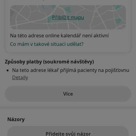
Přiblížit mapu
se otevře v nové záložce
Dostupnost
Na této adrese online kalendář není aktivní
Co mám v takové situaci udělat?
Způsoby platby (soukromé návštěvy)
Na teto adrese lékař přijímá pacienty na pojišťovnu
Detaily
Více
o adrese
Názory
Přidejte svůj názor