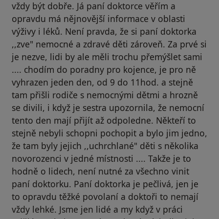
vždy být dobře. Já paní doktorce věřím a
opravdu má nějnovější informace v oblasti
výživy i léků. Není pravda, že si paní doktorka
,,zve" nemocné a zdravé děti zároveň. Za prvé si
je nezve, lidi by ale měli trochu přemýšlet sami
.... chodím do poradny pro kojence, je pro ně
vyhrazen jeden den, od 9 do 11hod. a stejně
tam přišli rodiče s nemocnými dětmi a hrozně
se divili, i když je sestra upozornila, že nemocní
tento den mají přijít až odpoledne. Někteří to
stejně nebyli schopni pochopit a bylo jim jedno,
že tam byly jejich ,,uchrchlané" děti s několika
novorozenci v jedné místnosti .... Takže je to
hodně o lidech, není nutné za všechno vinit
paní doktorku. Paní doktorka je pečlivá, jen je
to opravdu těžké povolaní a doktoři to nemají
vždy lehké. Jsme jen lidé a my když v práci