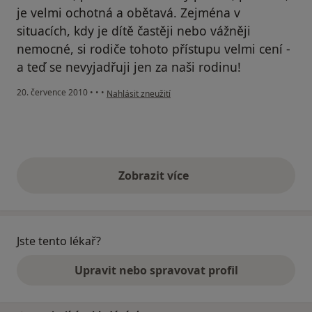
je velmi ochotná a obětavá. Zejména v
situacích, kdy je dítě častěji nebo vážněji
nemocné, si rodiče tohoto přístupu velmi cení -
a teď se nevyjadřuji jen za naši rodinu!
podle názoru uživatele Pacient
20. července 2010
•
•
•
Nahlásit zneužití
Zobrazit více
výše uvedené názory
Jste tento lékař?
Upravit nebo spravovat profil