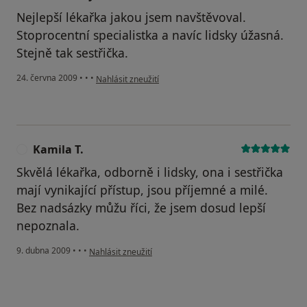
Nejlepší lékařka jakou jsem navštěvoval.
Stoprocentní specialistka a navíc lidsky úžasná.
Stejně tak sestřička.
podle názoru uživatele Váš účet byl odstraněn
24. června 2009
•
•
•
Nahlásit zneužití
Kamila T.
K
Skvělá lékařka, odborně i lidsky, ona i sestřička
mají vynikající přístup, jsou příjemné a milé.
Bez nadsázky můžu říci, že jsem dosud lepší
nepoznala.
podle názoru uživatele Kamila T.
9. dubna 2009
•
•
•
Nahlásit zneužití