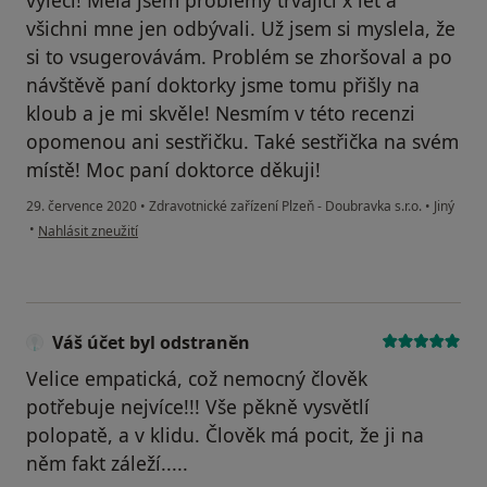
všichni mne jen odbývali. Už jsem si myslela, že
si to vsugerovávám. Problém se zhoršoval a po
návštěvě paní doktorky jsme tomu přišly na
kloub a je mi skvěle! Nesmím v této recenzi
opomenou ani sestřičku. Také sestřička na svém
místě! Moc paní doktorce děkuji!
29. července 2020
•
Zdravotnické zařízení Plzeň - Doubravka s.r.o.
•
Jiný
podle názoru uživatele Lucie
•
Nahlásit zneužití
Váš účet byl odstraněn
Velice empatická, což nemocný člověk
potřebuje nejvíce!!! Vše pěkně vysvětlí
polopatě, a v klidu. Člověk má pocit, že ji na
něm fakt záleží.....