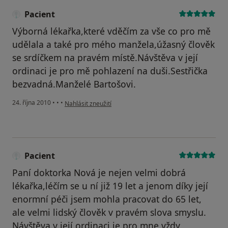
Pacient
Výborná lékařka,které vděčím za vše co pro mě
udělala a také pro mého manžela,úžasný člověk
se srdíčkem na pravém místě.Návštěva v její
ordinaci je pro mě pohlazení na duši.Sestřička
bezvadná.Manželé Bartošovi.
podle názoru uživatele Pacient
24. října 2010
•
•
•
Nahlásit zneužití
Pacient
Paní doktorka Nová je nejen velmi dobrá
lékařka,léčím se u ní již 19 let a jenom díky její
enormní péči jsem mohla pracovat do 65 let,
ale velmi lidský člověk v pravém slova smyslu.
Návštěva v její ordinaci je pro mne vždy