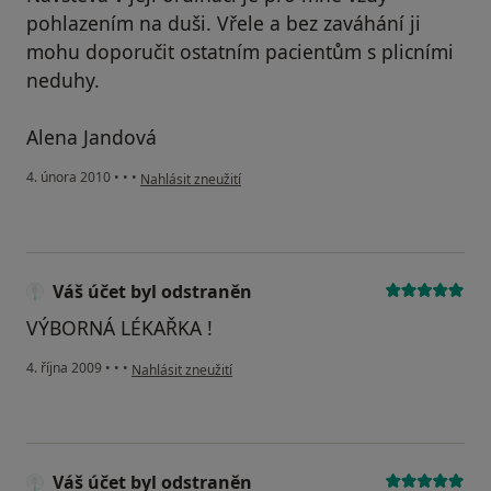
pohlazením na duši. Vřele a bez zaváhání ji
mohu doporučit ostatním pacientům s plicními
neduhy.
Alena Jandová
podle názoru uživatele Pacient
4. února 2010
•
•
•
Nahlásit zneužití
Váš účet byl odstraněn
VÝBORNÁ LÉKAŘKA !
podle názoru uživatele Váš účet byl odstraněn
4. října 2009
•
•
•
Nahlásit zneužití
Váš účet byl odstraněn