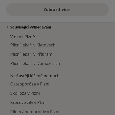
Zobrazit více
výše uvedené názory
Související vyhledávání
V okolí Plzně
Plicní lékaři v Klatovech
Plicní lékaři v Příbrami
Plicní lékaři v Domažlicích
Nejčastěji léčené nemoci
Osteoporóza v Plzni
Skolióza v Plzni
Křečové žíly v Plzni
Piloty / hemoroidy v Plzni