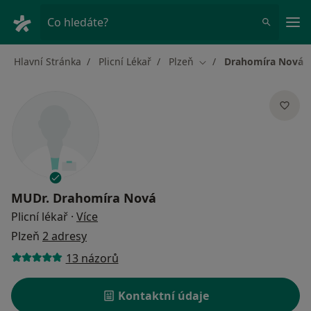
Hla
Co hledáte?
Hlavní Stránka
Plicní Lékař
Plzeň
Drahomíra Nová
Změna města
MUDr.
Drahomíra Nová
o specializacích
Plicní lékař
·
Více
Plzeň
2 adresy
13 názorů
Kontaktní údaje