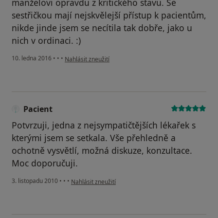
manželovi opravdu z kritického stavu. Se
sestřičkou mají nejskvělejší přístup k pacientům,
nikde jinde jsem se necítila tak dobře, jako u
nich v ordinaci. :)
podle názoru uživatele Váš účet byl odstraněn
10. ledna 2016
•
•
•
Nahlásit zneužití
Pacient
Potvrzuji, jedna z nejsympatičtějších lékařek s
kterými jsem se setkala. Vše přehledně a
ochotně vysvětlí, možná diskuze, konzultace.
Moc doporučuji.
podle názoru uživatele Pacient
3. listopadu 2010
•
•
•
Nahlásit zneužití