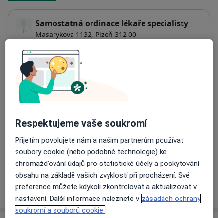
Samostatná ordinace lékaře specialisty
Masarykova 1132,
Plzeň
312 00
Přiblížit mapu
se otevře v nové záložce
Dostupnost
Na této adrese online kalendář není aktivní
Co mám v takové situaci udělat?
Respektujeme vaše soukromí
Způsoby platby (soukromé návštěvy)
Přijetím povolujete nám a našim partnerům používat
Na teto adrese lékař přijímá pacienty na pojišťovnu
soubory cookie (nebo podobné technologie) ke
Detaily
shromažďování údajů pro statistické účely a poskytování
obsahu na základě vašich zvyklostí při procházení. Své
Více
preference můžete kdykoli zkontrolovat a aktualizovat v
o adrese
nastavení. Další informace naleznete v
zásadách ochrany
soukromí a souborů cookie.