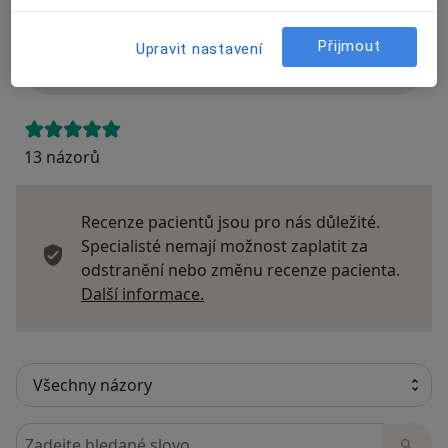
Názory
Přijmout
Upravit nastavení
Přidejte svůj názor
13 názorů
Recenze pacientů jsou pro nás důležité.
Specialisté nemají možnost zaplatit za
odstranění nebo změnu recenze pacienta.
Další informace o názorech
Další informace.
Hledejte v názorech