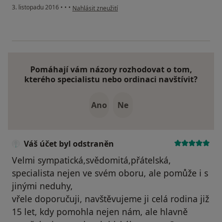
podle názoru uživatele Váš účet byl odstraněn
3. listopadu 2016
•
•
•
Nahlásit zneužití
Pomáhají vám názory rozhodovat o tom,
kterého specialistu nebo ordinaci navštívit?
Ano
Ne
Váš účet byl odstraněn
Velmi sympatická,svědomitá,přátelská,
specialista nejen ve svém oboru, ale pomůže i s
jinými neduhy,
vřele doporučuji, navštěvujeme ji celá rodina již
15 let, kdy pomohla nejen nám, ale hlavně