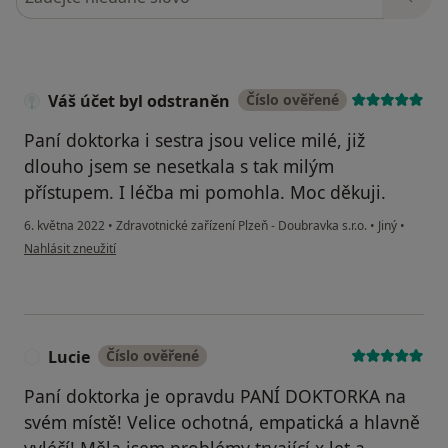
Váš účet byl odstraněn
Číslo ověřené
Paní doktorka i sestra jsou velice milé, již
dlouho jsem se nesetkala s tak milým
přístupem. I léčba mi pomohla. Moc děkuji.
6. května 2022
•
Zdravotnické zařízení Plzeň - Doubravka s.r.o.
•
Jiný
•
podle názoru uživatele Váš účet byl odstraněn
Nahlásit zneužití
Lucie
Číslo ověřené
L
Paní doktorka je opravdu PANÍ DOKTORKA na
svém místě! Velice ochotná, empatická a hlavně
vyléčí! Měla jsem problémy trvající x let a