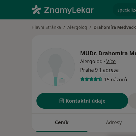
specializ
Hlavní Stránka
Alergolog
Drahomíra Medveck
MUDr.
Drahomíra M
o special
Alergolog
·
Více
Praha 9
1 adresa
15 názorů
Kontaktní údaje
Ceník
Adresy