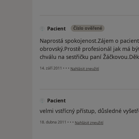
Pacient
Číslo ověřené
Naprostá spokojenost.Zájem o pacient
obrovský.Prostě profesionál jak má b
chválu na sestřičku paní Žáčkovou.Děkuj
podle názoru uživatele Pacient
14. září 2011
•
•
•
Nahlásit zneužití
Pacient
velmi vstřícný přístup, důsledné vyšetř
podle názoru uživatele Pacient
18. dubna 2011
•
•
•
Nahlásit zneužití