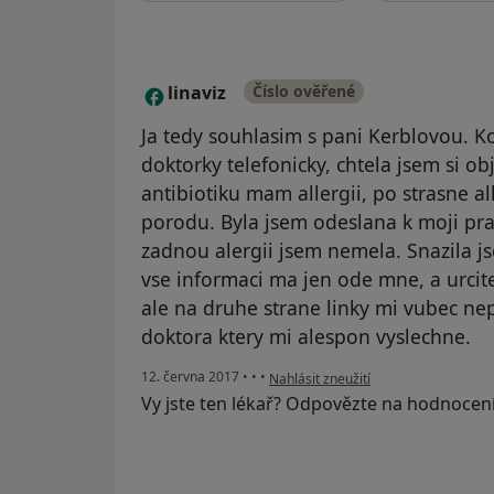
linaviz
Číslo ověřené
L
Ja tedy souhlasim s pani Kerblovou. K
doktorky telefonicky, chtela jsem si ob
antibiotiku mam allergii, po strasne al
porodu. Byla jsem odeslana k moji pra
zadnou alergii jsem nemela. Snazila js
vse informaci ma jen ode mne, a urcit
ale na druhe strane linky mi vubec nep
doktora ktery mi alespon vyslechne.
podle názoru uživatele linaviz
12. června 2017
•
•
•
Nahlásit zneužití
Vy jste ten lékař? Odpovězte na hodnocen