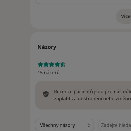
Více
o 
Názory
15 názorů
Recenze pacientů jsou pro nás důle
zaplatit za odstranění nebo změnu
Hledejte v ná