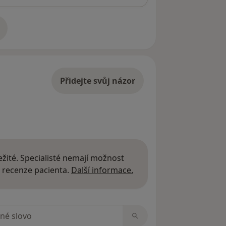
adrese
Přidejte svůj názor
žité. Specialisté nemají možnost
Další informace o názor
 recenze pacienta.
Další informace.
zorech