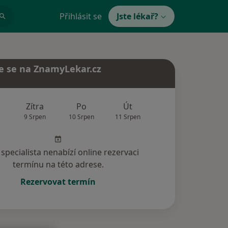
Přihlásit se
Jste lékař?
e se na ZnamyLekar.cz
Zítra
Po
Út
St
Čt
9 Srpen
10 Srpen
11 Srpen
12 Srpen
13 Srp
specialista nenabízí online rezervaci
termínu na této adrese.
Rezervovat termín