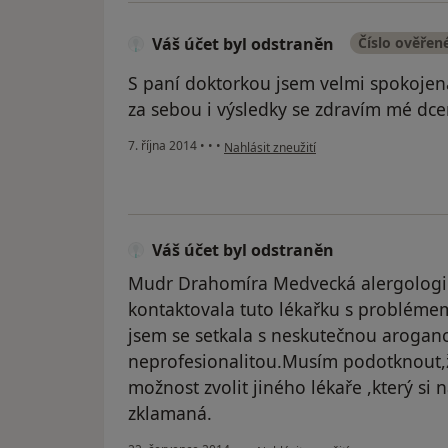
Váš účet byl odstraněn
Číslo ověřen
S paní doktorkou jsem velmi spokojena
za sebou i výsledky se zdravím mé dcer
podle názoru uživatele Váš účet byl ods
7. října 2014
•
•
•
Nahlásit zneužití
Váš účet byl odstraněn
Mudr Drahomíra Medvecká alergologi
kontaktovala tuto lékařku s probléme
jsem se setkala s neskutečnou arogan
neprofesionalitou.Musím podotknout,že
možnost zvolit jiného lékaře ,který si 
zklamaná.
podle názoru uživatele Váš účet b