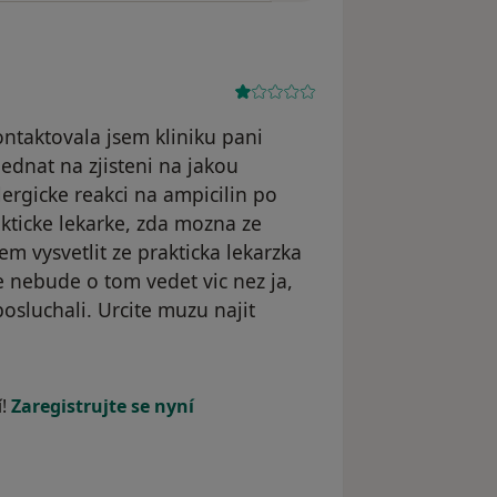
ontaktovala jsem kliniku pani
jednat na zjisteni na jakou
lergicke reakci na ampicilin po
kticke lekarke, zda mozna ze
em vysvetlit ze prakticka lekarzka
e nebude o tom vedet vic nez ja,
osluchali. Urcite muzu najit
í!
Zaregistrujte se nyní