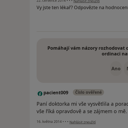
22. července 2014
•
•
•
Nahlásit zneužití
Vy jste ten lékař? Odpovězte na hodnocen
Pomáhají vám názory rozhodovat o 
ordinaci na
Ano
pacient009
Číslo ověřené
P
Paní doktorka mi vše vysvětlila a porad
vše říká opravdově a se zájmem o mě.
podle názoru uživatele pacient009
16. května 2014
•
•
•
Nahlásit zneužití