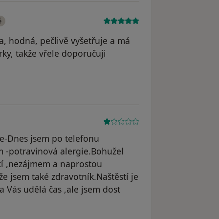
é
, hodná, pečlivě vyšetřuje a má
ky, takže vřele doporučuji
traněn
e-Dnes jsem po telefonu
m -potravinová alergie.Bohužel
cí ,nezájmem a naprostou
 jsem také zdravotník.Naštěstí je
na Vás udělá čas ,ale jsem dost
yl odstraněn