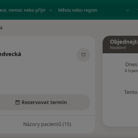
ace, nemoc nebo příjmení
Město nebo region
á
Objednejt
Neaktivní
edvecká
izacích
Dnes
8 Srpen
Tento 
Rezervovat termín
Názory pacientů (15)