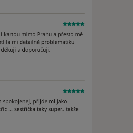
m i kartou mimo Prahu a přesto mě
tlila mi detailně problematiku
 děkuji a doporučuji.
odstraněn
 spokojenej, přijde mi jako
c ... sestřička taky super.. takže