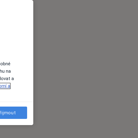
dobné
ahu na
lovat a
omí a
řijmout