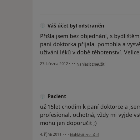
Váš účet byl odstraněn
Přišla jsem bez objednání, s bydliště
paní doktorka přijala, pomohla a vysvě
užívání léků v době těhotenství. Velice
podle názoru uživatele Váš účet byl 
27. března 2012
•
•
•
Nahlásit zneužití
Pacient
už 15let chodím k paní doktorce a jsem
profesional, ochotná, vždy mi vyjde vstří
mohu jen doporučit ;)
podle názoru uživatele Pacient
4. října 2011
•
•
•
Nahlásit zneužití