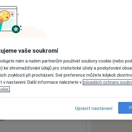
ách nejsou k dispozici
ádné informace o svých službách.
ujeme vaše soukromí
ovolujete nám a našim partnerům používat soubory cookie (nebo po
e) ke shromažďování údajů pro statistické účely a poskytování obs
ich zvyklostí při procházení. Své preference můžete kdykoli zkontro
t v nastavení. Další informace naleznete v
zásadách ochrany soukr
okie.
 mapu
 otevře v nové záložce
P
Upravit nastavení
ní