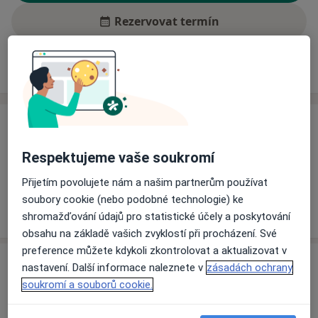
Rezervovat termín
Ceník
Adresy
Názory pacientů (1)
Ceník
Informace o službách a cenách nejsou k dispozici
Respektujeme vaše soukromí
Tento specialista ještě nepřidával žádné informace o
Přijetím povolujete nám a našim partnerům používat
svých službách.
soubory cookie (nebo podobné technologie) ke
shromažďování údajů pro statistické účely a poskytování
obsahu na základě vašich zvyklostí při procházení. Své
preference můžete kdykoli zkontrolovat a aktualizovat v
Adresa
nastavení. Další informace naleznete v
zásadách ochrany
soukromí a souborů cookie.
Šumperk nemocnice
Nerudova 640/41,
Šumperk
787 52