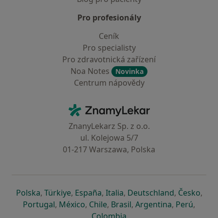
Pro profesionály
Ceník
Pro specialisty
Pro zdravotnická zařízení
Noa Notes
Novinka
Centrum nápovědy
Kontakt
ZnamyLekar - Hlavní stránka
ZnanyLekarz Sp. z o.o.
ul. Kolejowa 5/7
01-217 Warszawa, Polska
se otevře v nové záložce
se otevře v nové záložce
se otevře v nové záložce
se otevře v nové záložce
se otevře v 
se o
Polska
,
Türkiye
,
España
,
Italia
,
Deutschland
,
Česko
,
se otevře v nové záložce
se otevře v nové záložce
se otevře v nové záložce
se otevře v nové záložc
se otevře v 
se ote
Portugal
,
México
,
Chile
,
Brasil
,
Argentina
,
Perú
,
se otevře v nové záložce
Colombia