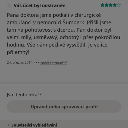
Váš účet byl odstraněn
Pana doktora jsme potkali v chirurgické
ambulanci v nemocnici Šumperk. Přišli jsme
tam na pohotovost s dcerou. Pan doktor byl
velmi milý, usměvavý, ochotný i přes pokročilou
hodinu. Vše nám pečlivě vysvětlil. Je velice
příjemný!
podle názoru uživatele Váš účet byl odstraněn
24. března 2014
•
•
•
Nahlásit zneužití
Jste tento lékař?
Upravit nebo spravovat profil
Související vyhledávání