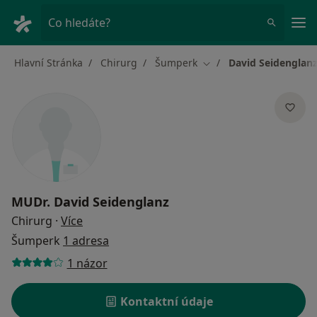
Hla
Co hledáte?
Hlavní Stránka
Chirurg
Šumperk
David Seidenglan
Změna města
MUDr.
David Seidenglanz
o specializacích
Chirurg
·
Více
Šumperk
1 adresa
1 názor
Kontaktní údaje