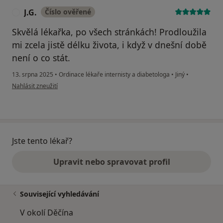
J.G.
Číslo ověřené
J
Skvělá lékařka, po všech stránkách! Prodloužila
mi zcela jistě délku života, i když v dnešní době
není o co stát.
13. srpna 2025
•
Ordinace lékaře internisty a diabetologa
•
Jiný
•
podle názoru uživatele J.G.
Nahlásit zneužití
Jste tento lékař?
Upravit nebo spravovat profil
Související vyhledávání
V okolí Děčína