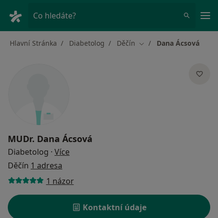
Hla
Co hledáte?
Hlavní Stránka
Diabetolog
Děčín
Dana Ácsová
Změna města
MUDr.
Dana Ácsová
o specializacích
Diabetolog
·
Více
Děčín
1 adresa
1 názor
Kontaktní údaje