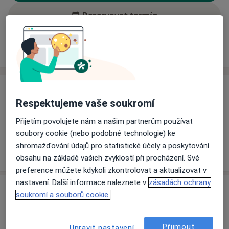
Rezervovat termín
Ceník
Adresy
Názory pacientů (1)
Ceník
Respektujeme vaše soukromí
Informace o službách a cenách nejsou k dispozici
Přijetím povolujete nám a našim partnerům používat
Tento specialista ještě nepřidával žádné informace o
soubory cookie (nebo podobné technologie) ke
svých službách.
shromažďování údajů pro statistické účely a poskytování
obsahu na základě vašich zvyklostí při procházení. Své
preference můžete kdykoli zkontrolovat a aktualizovat v
nastavení. Další informace naleznete v
zásadách ochrany
Adresa
soukromí a souborů cookie.
Ordinace lékaře internisty a diabetologa
Pohraniční 1288/1,
Děčín
Přijmout
Upravit nastavení