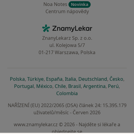
Noa Notes
Novinka
Centrum nápovědy
Kontakt
ZnamyLekar - Hlavní stránka
ZnanyLekarz Sp. z o.o.
ul. Kolejowa 5/7
01-217 Warszawa, Polska
se otevře v nové záložce
se otevře v nové záložce
se otevře v nové záložce
se otevře v nové záložce
se otevře v 
se o
Polska
,
Türkiye
,
España
,
Italia
,
Deutschland
,
Česko
,
se otevře v nové záložce
se otevře v nové záložce
se otevře v nové záložce
se otevře v nové záložc
se otevře v 
se ote
Portugal
,
México
,
Chile
,
Brasil
,
Argentina
,
Perú
,
se otevře v nové záložce
Colombia
NAŘÍZENÍ (EU) 2022/2065 (DSA) článek 24: 15.395.179
uživatelů/měsíc - Červen 2026
www.znamylekar.cz © 2026 - Najděte si lékaře a
objednejte se