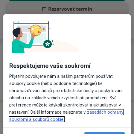
Rezervovat termín
Ceník
Adresy
Názory pacientů (2)
Ceník
Informace o službách a cenách nejsou k dispozici
Respektujeme vaše soukromí
Tento specialista ještě nepřidával žádné informace o
Přijetím povolujete nám a našim partnerům používat
svých službách.
soubory cookie (nebo podobné technologie) ke
shromažďování údajů pro statistické účely a poskytování
obsahu na základě vašich zvyklostí při procházení. Své
preference můžete kdykoli zkontrolovat a aktualizovat v
Adresa
nastavení. Další informace naleznete v
zásadách ochrany
soukromí a souborů cookie.
Rehabilitace, fyzioterapie
Revoluční 20/1712,
Bruntál
79201