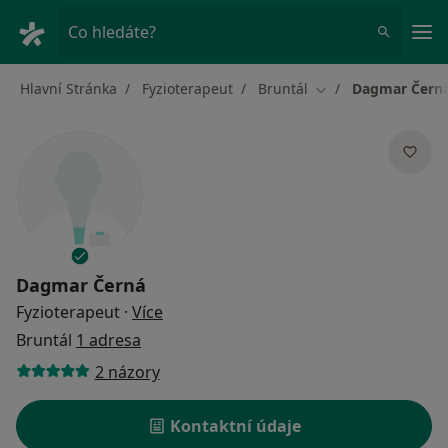
Hla
Co hledáte?
Hlavní Stránka
Fyzioterapeut
Bruntál
Dagmar Čern
Změna města
Dagmar Černá
o specializacích
Fyzioterapeut
·
Více
Bruntál
1 adresa
2 názory
Kontaktní údaje