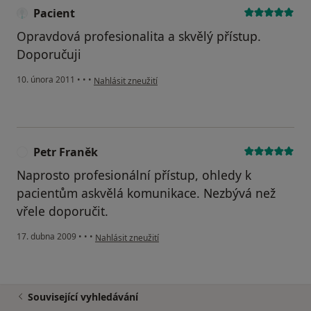
Pacient
Opravdová profesionalita a skvělý přístup.
Doporučuji
podle názoru uživatele Pacient
10. února 2011
•
•
•
Nahlásit zneužití
Petr Franěk
P
Naprosto profesionální přístup, ohledy k
pacientům askvělá komunikace. Nezbývá než
vřele doporučit.
podle názoru uživatele Petr Franěk
17. dubna 2009
•
•
•
Nahlásit zneužití
Související vyhledávání