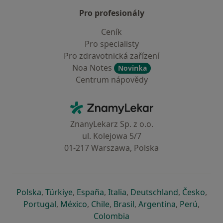
Pro profesionály
Ceník
Pro specialisty
Pro zdravotnická zařízení
Noa Notes
Novinka
Centrum nápovědy
Kontakt
ZnamyLekar - Hlavní stránka
ZnanyLekarz Sp. z o.o.
ul. Kolejowa 5/7
01-217 Warszawa, Polska
se otevře v nové záložce
se otevře v nové záložce
se otevře v nové záložce
se otevře v nové záložce
se otevře v 
se o
Polska
,
Türkiye
,
España
,
Italia
,
Deutschland
,
Česko
,
se otevře v nové záložce
se otevře v nové záložce
se otevře v nové záložce
se otevře v nové záložc
se otevře v 
se ote
Portugal
,
México
,
Chile
,
Brasil
,
Argentina
,
Perú
,
se otevře v nové záložce
Colombia